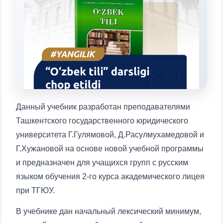
Выберите тему — затем появятся
конкретные вопросы:
1. Документы (бакалавр) (5)
2. Документы (магистр) (4)
3. Собеседование (бакалавр) (8)
4. Собеседование (магистр) (5)
5. Стоимость обучения (2)
6. Онлайн-заявки (15)
7. Колл-центр (4)
8. Квота (бакалавриат) (1)
9. Квота (магистратура) (1)
Данный учебник разработан преподавателями
✉️ Написать администратору
Ташкентского государственного юридического
университета Г.Гулямовой, Д.Расулмухамедовой и
Г.Хужановой на основе новой учебной программы
и предназначен для учащихся групп с русским
языком обучения 2-го курса академического лицея
при ТГЮУ.
В учебнике дан начальный лексический минимум,