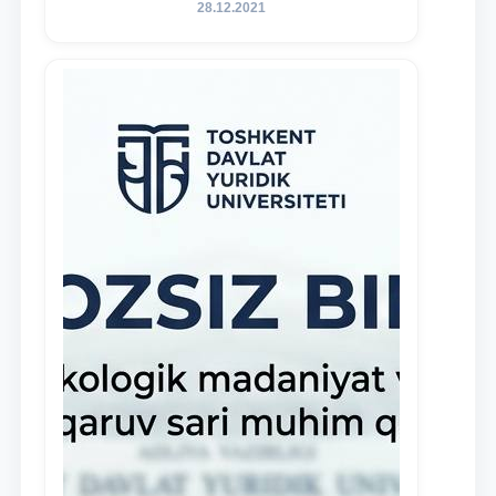
талантливых, активных и
28.12.2021
инициативных студентов,
демонстрирующих свои знания и
навыки в деятельности Юридической
клиники, внедрена новая инициатива
— стипендия Юридической клиники.