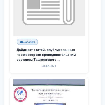
Obucheniye
Дайджест статей, опубликованных
профессорско-преподавательским
составом Ташкентского
государственного юридического
28.12.2021
университета в зарубежных и
местных научных изданиях, с целью
доведения до международного
сообщества результатов реформ и
исследований в сфере
противодействия коррупции