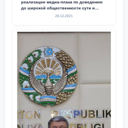
реализации медиа-плана по доведению
до широкой общественности сути и
содержания задач, определённых в
28.12.2021
Послании Президента Республики
Узбекистан Шавкат Мирзиёев Олий
Мажлису и народу Узбекистана