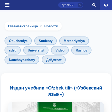
Русский
Главная страница
Новости
>
Obucheniye
Studenty
Meropriyatiya
sdsd
Universitet
Video
Raznoe
Nauchnye-raboty
Дайджест
Чат приёмной комиссии ТГЮУ
Онлайн
Здравствуйте! Добро пожаловать в чат
приёмной комиссии ТГЮУ.
Издан учебник «O‘zbek tili» («Узбекский
язык»)
Оставляйте здесь свои обращения по
вопросам приёма.