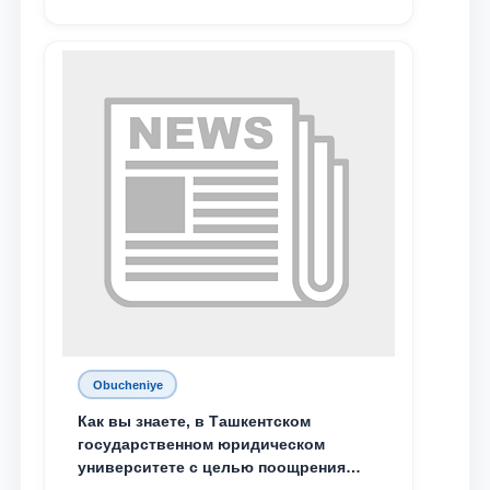
Жумабоева, а также учащийся 1-го
курса академического лицея имени
М.С. Восиковой при ТГЮУ Абдували
Махамадалиев стали стипендиатами
специальной стипендии имени
Хадичи Сулеймановой.
Obucheniye
Как вы знаете, в Ташкентском
государственном юридическом
университете с целью поощрения