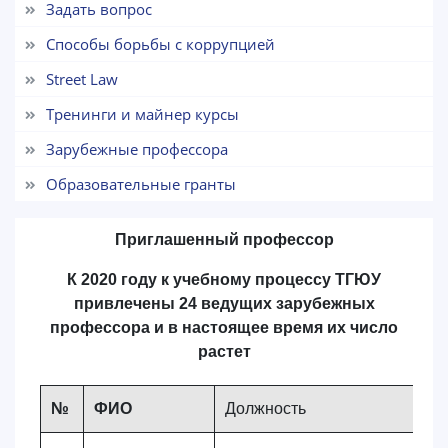
Выберите тему — затем появятся
Задать вопрос
конкретные вопросы:
Способы борьбы с коррупцией
1. Документы (бакалавр) (5)
2. Документы (магистр) (4)
Street Law
3. Собеседование (бакалавр) (8)
Тренинги и майнер курсы
4. Собеседование (магистр) (5)
5. Стоимость обучения (2)
Зарубежные профессора
6. Онлайн-заявки (15)
7. Колл-центр (4)
Образовательные гранты
8. Квота (бакалавриат) (1)
9. Квота (магистратура) (1)
Приглашенный профессор
✉️ Написать администратору
К 2020 году к учебному процессу ТГЮУ
привлечены 24 ведущих зарубежных
профессора и в настоящее время их число
растет
№
ФИО
Должность