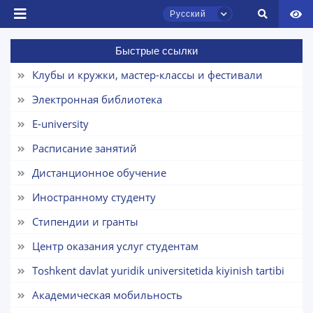
Русский
Быстрые ссылки
Клубы и кружки, мастер-классы и фестивали
Электронная библиотека
E-university
Расписание занятий
Чат приёмной комиссии ТГЮУ
Дистанционное обучение
Онлайн
Иностранному студенту
Здравствуйте! Добро пожаловать в чат
Стипендии и гранты
приёмной комиссии ТГЮУ.
Центр оказания услуг студентам
Оставляйте здесь свои обращения по
Toshkent davlat yuridik universitetida kiyinish tartibi
вопросам приёма.
Академическая мобильность