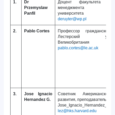
1.
Dr
Доцент факультета п
Przemyslaw
менеджмента Гдань
Panfil
университета
deruyter@wp.pl
2.
Pablo Cortes
Профессор гражданского 
Лестерский универс
Великобритания
pablo.cortes@le.ac.uk
3.
Jose Ignacio
Советник Американского
Hernandez G.
развития, преподаватель Гар
Jose_Ignacio_Hernandez_Gon
lez@hks.harvard.edu