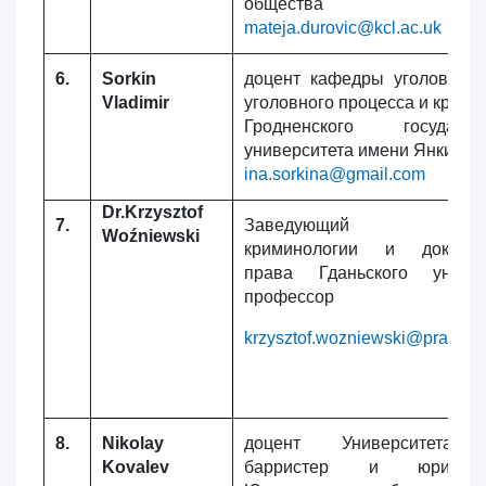
общества
mateja.durovic@kcl.ac.uk
6.
Sorkin
доцент кафедры уголовного
Vladimir
уголовного процесса и крими
Гродненского государств
университета имени Янки Ку
ina.sorkina@gmail.com
Dr.Krzysztof
7.
Заведующий кафе
Woźniewski
криминологии и доказате
права Гданьского универ
профессор
krzysztof.wozniewski@prawo.u
8.
Nikolay
доцент Университета 
Kovalev
барристер и юрист,