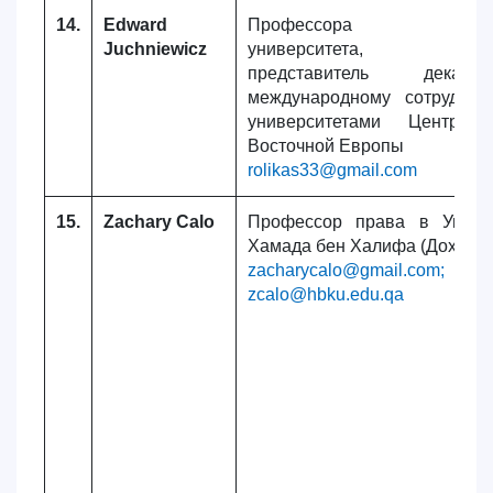
14.
Edward
Профессора Гдань
Juchniewicz
университета,
представитель дека
международному сотруднич
университетами Централ
Восточной Европы
rolikas33@gmail.com
15.
Zachary Calo
Профессор права в Униве
Хамада бен Халифа (Доха, Ка
zacharycalo@gmail.com;
zcalo@hbku.edu.qa