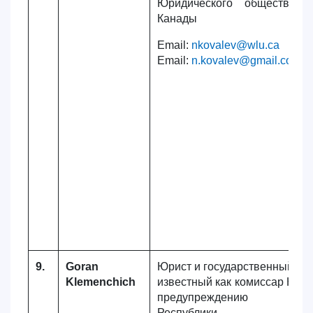
Юридического общества В
Канады
Email:
nkovalev@wlu.ca
Email:
n.kovalev@gmail.com
9.
Goran
Юрист и государственный сл
Klemenchich
известный как комиссар Коми
предупреждению корр
Республики Слов