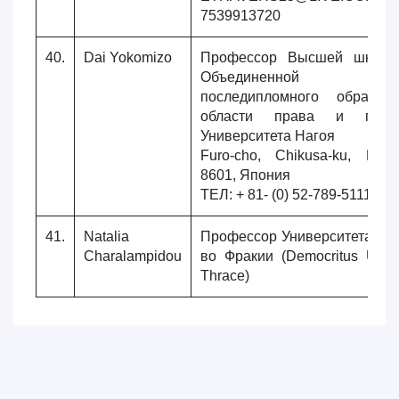
7539913720
40.
Dai Yokomizo
Профессор Высшей школы
Объединенной прог
последипломного образов
области права и полит
Университета Нагоя
Furo-cho, Chikusa-ku, Наг
8601, Япония
ТЕЛ: + 81- (0) 52-789-5111 |
41.
Natalia
Профессор Университета Де
Charalampidou
во Фракии (Democritus Unive
Thrace)