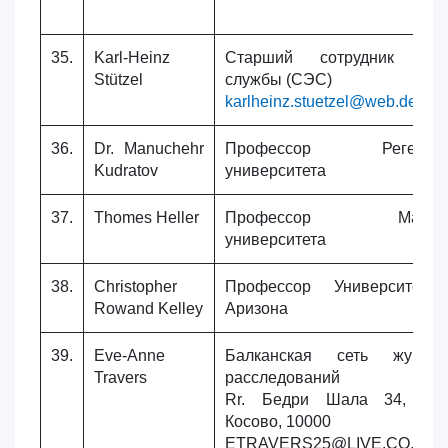
35.
Karl-Heinz
Старший сотрудник эксп
Stützel
службы (СЭС)
karlheinz.stuetzel@web.de
36.
Dr. Manuchehr
Профессор Регенсбур
Kudratov
университета
37.
Thomes Heller
Профессор Марибор
университета
38.
Christopher
Профессор Университета
Rowand Kelley
Аризона
39.
Eve-Anne
Балканская сеть журнали
Travers
расследований
Rr. Бедри Шала 34, При
Косово, 10000
ETRAVERS25@LIVE.CO.UK│+