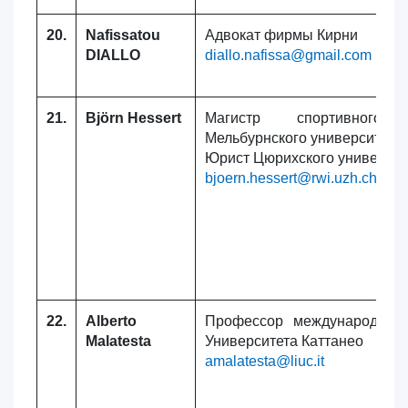
20.
Nafissatou
Адвокат фирмы Кирни
DIALLO
diallo.nafissa@gmail.com
21.
Björn Hessert
Магистр спортивного
Мельбурнского университета,
Юрист Цюрихского университ
bjoern.hessert@rwi.uzh.ch
22.
Alberto
Профессор международног
Malatesta
Университета Каттанео
amalatesta@liuc.it