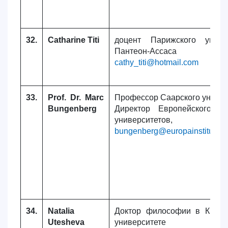
32.
Catharine Titi
доцент Парижского униве
Пантеон-Ассаса
cathy_titi@hotmail.com
33.
Prof. Dr. Marc
Профессор Саарского универ
Bungenberg
Директор Европейского ин
университетов,
bungenberg@europainstitut.de
34.
Natalia
Доктор философии в Кингс
Utesheva
университете