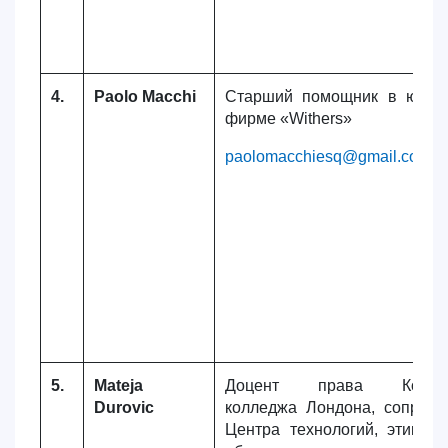
Ваше имя и фамилия
4.
Paolo Macchi
Старший помощник в юрид
Ваш номер телефона
фирме «Withers»
paolomacchiesq@gmail.com
Почта
отправить
5.
Mateja
Доцент права Короле
Durovic
колледжа Лондона, сопредс
Центра технологий, этики, 