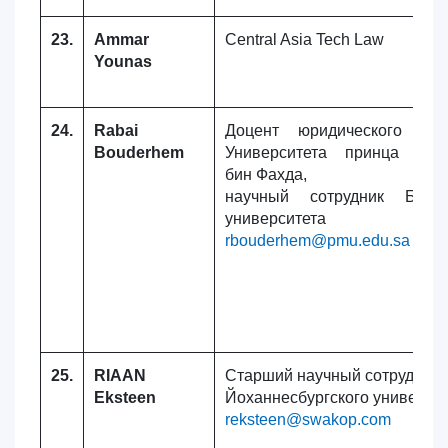
23.
Ammar
Central Asia Tech Law
Younas
24.
Rabai
Доцент юридического фак
Bouderhem
Университета принца Мух
бин Фахда,
научный сотрудник Бургу
университета
rbouderhem@pmu.edu.sa
25.
RIAAN
Старший научный сотрудник
Eksteen
Йоханнесбургского универси
reksteen@swakop.com