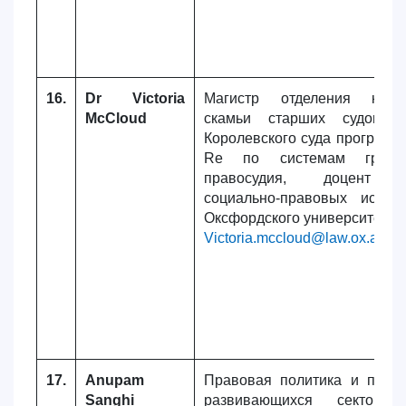
16.
Dr Victoria
Магистр отделения корол
McCloud
скамьи старших судов, п
Королевского суда программ
Re по системам гражда
правосудия, доцент 
социально-правовых иссле
Оксфордского университета
Victoria.mccloud@law.ox.ac.uk
17.
Anupam
Правовая политика и прав
Sanghi
развивающихся секторов