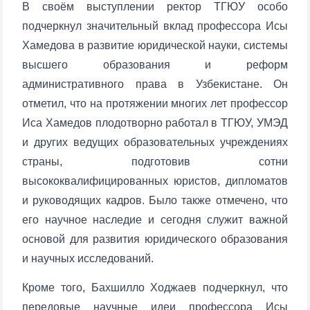
В своём выступлении ректор ТГЮУ особо
подчеркнул значительный вклад профессора Исы
Хамедова в развитие юридической науки, системы
высшего образования и реформ
административного права в Узбекистане. Он
отметил, что на протяжении многих лет профессор
Иса Хамедов плодотворно работал в ТГЮУ, УМЭД
и других ведущих образовательных учреждениях
страны, подготовив сотни
Name and surname
высококвалифицированных юристов, дипломатов
и руководящих кадров. Было также отмечено, что
Phone number
его научное наследие и сегодня служит важной
Email
основой для развития юридического образования
и научных исследований.
send
Кроме того, Бахшилло Ходжаев подчеркнул, что
передовые научные идеи профессора Исы