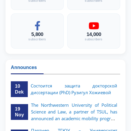
subscribers
subscribers
5,800
14,000
subscribers
subscribers
Announces
Состоится защита докторской
10
Dek
диссертации (PhD) Рузигул Xoжиевой
The Northwestern University of Political
19
Science and Law, a partner of TSUL, has
Noy
announced an academic mobility program
for 2nd- and 3rd-year students
Партнер ТГЮУ – Университет