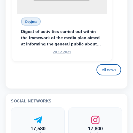
Dayjest
Digest of activities carried out within
the framework of the media plan aimed
at informing the general public about
the essence and content of the tasks
28.12.2021
outlined in the Address of the President
of the Republic of Uzbekistan, Shavkat
Mirziyoyev, to the Oliy Majlis and the
All news
people of Uzbekistan
SOCIAL NETWORKS
17,580
17,800