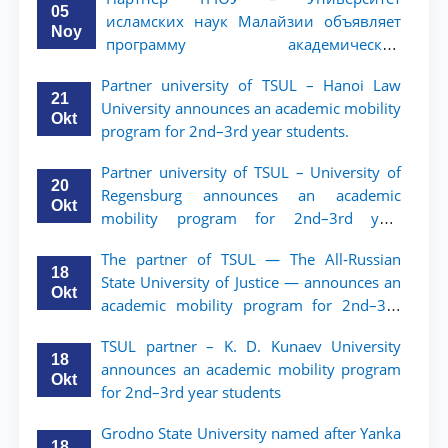
05
исламских наук Малайзии объявляет
Noy
программу академической
мобильности для студентов 2–3 курсов
Partner university of TSUL – Hanoi Law
ТГЮУ
21
University announces an academic mobility
Okt
program for 2nd–3rd year students.
Partner university of TSUL – University of
20
Regensburg announces an academic
Okt
mobility program for 2nd–3rd year
students of TSUL
The partner of TSUL — The All‑Russian
18
State University of Justice — announces an
Okt
academic mobility program for 2nd–3rd
year students of Tashkent State University
TSUL partner – K. D. Kunaev University
of Law
18
announces an academic mobility program
Okt
for 2nd–3rd year students
Grodno State University named after Yanka
18