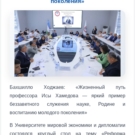
поколения»
Choose a topic — specific questions
will appear:
1. Documents (bachelor) (5)
2. Documents (masters) (4)
3. Interview (bachelor) (8)
4. Interview (masters) (5)
5. Tuition fee (2)
6. Online application (16)
7. Call-center (4)
8. Bachelor quota (1)
9. Master quota (1)
✉️ Write to administrator
Бахшилло Ходжаев: «Жизненный путь
профессора Исы Хамедова — яркий пример
беззаветного служения науке, Родине и
воспитанию молодого поколения»
В Университете мировой экономики и дипломатии
состоялся круглый стол на тему «Реформа