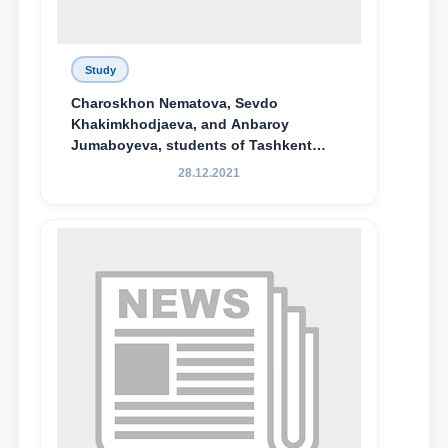
Study
Charoskhon Nematova, Sevdo
Khakimkhodjaeva, and Anbaroy
Jumaboyeva, students of Tashkent
State University of Law, along with
28.12.2021
Abduvali Makhamadaliev, a first-year
student at the M.S. Vasiqova Academic
Lyceum under TSUL, have been
awarded the Khadicha Sulaymonova
Special Scholarship.