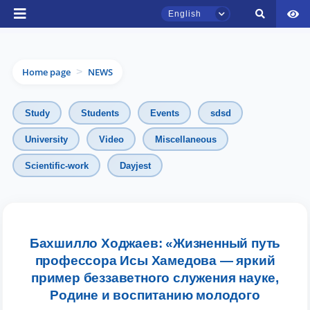
English
Home page
NEWS
>
Study
Students
Events
sdsd
University
Video
Miscellaneous
Scientific-work
Dayjest
TSUL Admissions Chat
Online
Hello! Welcome to the TSUL
admissions chat.
Бахшилло Ходжаев: «Жизненный путь
профессора Исы Хамедова — яркий
Leave your admissions-related
пример беззаветного служения науке,
inquiries here.
Родине и воспитанию молодого