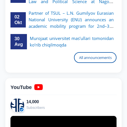
Law and Political Science at Nagoya
University
Partner of TSUL – L.N. Gumilyov Eurasian
02
National University (ENU) announces an
Okt
academic mobility program for 2nd–3rd
year students of TSUL
Murojaat universitet mas’ullari tomonidan
30
Avg
ko‘rib chiqilmoqda
All announcements
YouTube
14,000
Subscribers