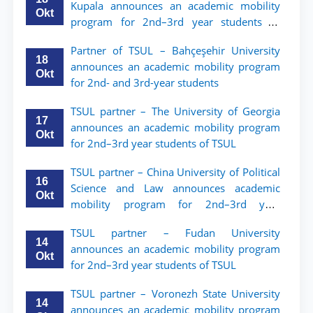
Kupala announces an academic mobility
Okt
program for 2nd–3rd year students of
Tashkent State University of Law
Partner of TSUL – Bahçeşehir University
18
announces an academic mobility program
Okt
for 2nd- and 3rd-year students
TSUL partner – The University of Georgia
17
announces an academic mobility program
Okt
for 2nd–3rd year students of TSUL
TSUL partner – China University of Political
16
Science and Law announces academic
Okt
mobility program for 2nd–3rd year
students of TSUL
TSUL partner – Fudan University
14
announces an academic mobility program
Okt
for 2nd–3rd year students of TSUL
TSUL partner – Voronezh State University
14
announces an academic mobility program