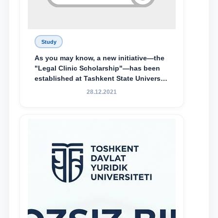
Study
As you may know, a new initiative—the
"Legal Clinic Scholarship"—has been
established at Tashkent State University
of Law to encourage talented, active,
28.12.2021
and proactive students who
demonstrate their knowledge and skills
in the activities of the Legal Clinic.