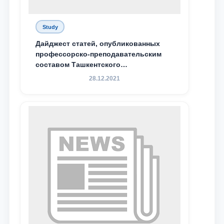
Study
Дайджест статей, опубликованных
профессорско-преподавательским
составом Ташкентского
государственного юридического
28.12.2021
университета в зарубежных и
местных научных изданиях, с целью
доведения до международного
сообщества результатов реформ и
исследований в сфере
противодействия коррупции