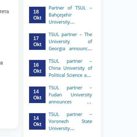
announces an
Partner of TSUL –
academic mobility
тета
18
Bahçeşehir
program for 2nd–
Okt
University
3rd year students of
announces an
Tashkent State
TSUL partner – The
academic mobility
University of Law
17
University of
program for 2nd-
Okt
Georgia announces
and 3rd-year
an academic
students
TSUL partner –
mobility program
 в
16
China University of
for 2nd–3rd year
Okt
Political Science and
students of TSUL
Law announces
TSUL partner –
academic mobility
14
Fudan University
program for 2nd–
Okt
announces an
3rd year students of
academic mobility
TSUL
TSUL partner –
program for 2nd–
14
Voronezh State
3rd year students of
Okt
University
TSUL
announces an