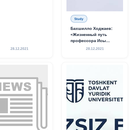
Study
Бахшилло Ходжаев:
«Жизненный путь
профессора Исы
Хамедова — яркий
28.12.2021
28.12.2021
пример беззаветного
служения науке,
Родине и воспитанию
молодого поколения»