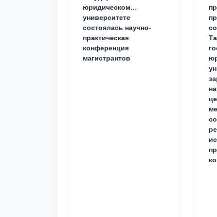
юридическом
пр
университете
пр
состоялась научно-
со
практическая
Та
конференция
го
магистрантов
юр
ун
за
на
це
ме
с
ре
ис
пр
ко