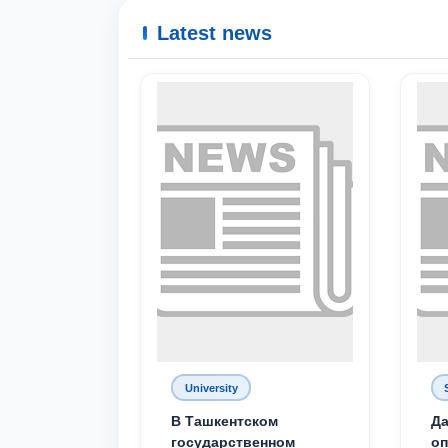
Latest news
University
В Ташкентском
Да
государственном
о