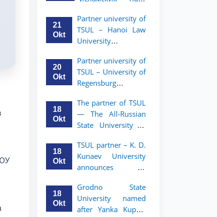
academic mobility
Малайзии
program for 2nd-
Partner university of
объявляет
and 3rd-year
21
TSUL – Hanoi Law
программу
students
Okt
University
академической
announces an
мобильности для
Partner university of
academic mobility
студентов 2–3
20
TSUL – University of
program for 2nd–
курсов ТГЮУ
Okt
Regensburg
3rd year students.
announces an
The partner of TSUL
academic mobility
18
в
— The All‑Russian
program for 2nd–
Okt
State University of
3rd year students of
Justice — announces
TSUL
TSUL partner – K. D.
an academic
18
Kunaev University
mobility program
ГЮУ
Okt
announces an
for 2nd–3rd year
academic mobility
students of
Grodno State
program for 2nd–
Tashkent State
18
University named
3rd year students
University of Law
Okt
а
after Yanka Kupala