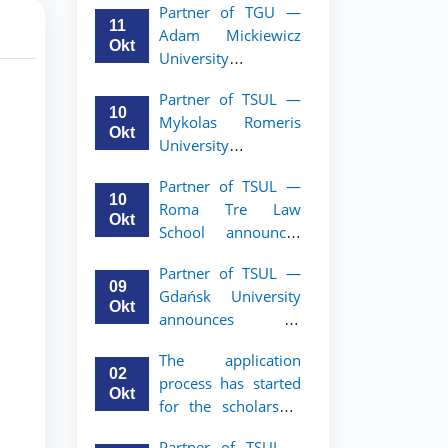
Partner of TGU —
academic mobility
11
Adam Mickiewicz
program for 2nd–
Okt
University
3rd year students of
announces an
TSUL
Partner of TSUL —
academic mobility
10
Mykolas Romeris
program for 2nd
Okt
University
and 3rd-year
announces an
students of TSUL.
Partner of TSUL —
academic mobility
10
Roma Tre Law
program for 2nd
Okt
School announces
and 3rd-year
an academic
students
Partner of TSUL —
mobility program
09
Gdańsk University
for 2nd and 3rd-
Okt
announces an
year students
academic mobility
The application
program for 2nd
02
process has started
and 3rd-year
Okt
for the scholarship
students of TSUL
for the Master’s
Partner of TSUL –