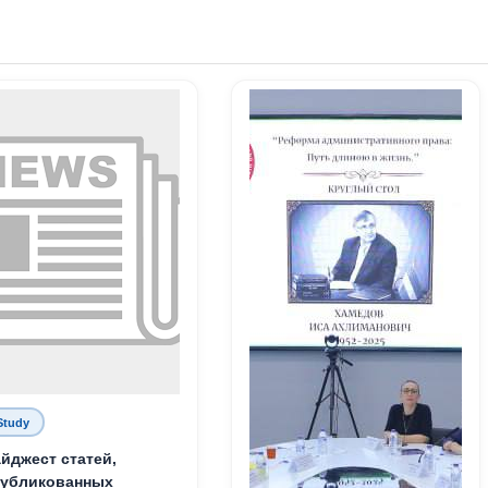
Study
йджест статей,
публикованных