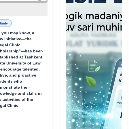
Study
 you may know, a
w initiative—the
egal Clinic
holarship"—has been
tablished at Tashkent
ate University of Law
 encourage talented,
tive, and proactive
udents who
monstrate their
owledge and skills in
e activities of the
gal Clinic.