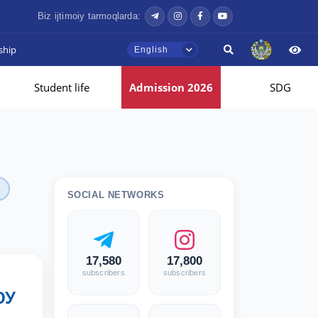
Biz ijtimoiy tarmoqlarda:
ship
English
Student life
Admission 2026
SDG
SOCIAL NETWORKS
17,580
17,800
subscribers
subscribers
ЮУ