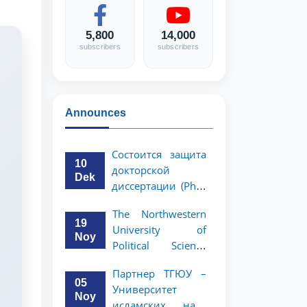
5,800
14,000
subscribers
subscribers
Announces
Состоится защита
10
докторской
Dek
диссертации (PhD)
Рузигул Xoжиевой
The Northwestern
19
University of
Noy
Political Science
and Law, a partner
Партнер ТГЮУ –
of TSUL, has
05
Университет
announced an
Noy
исламских наук