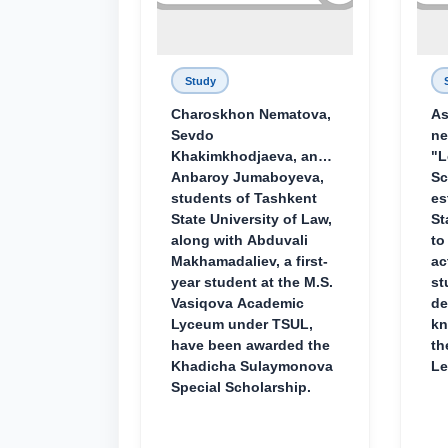
Study
Charoskhon Nematova,
As
Sevdo
ne
Khakimkhodjaeva, and
"L
Anbaroy Jumaboyeva,
Sc
students of Tashkent
es
State University of Law,
St
along with Abduvali
to
Makhamadaliev, a first-
ac
year student at the M.S.
st
Vasiqova Academic
de
Lyceum under TSUL,
kn
have been awarded the
th
Khadicha Sulaymonova
Le
Special Scholarship.