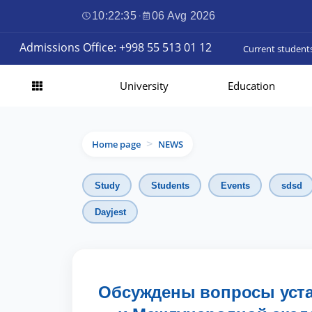
10:22:36
·
06 Avg 2026
Admissions Office: +998 55 513 01 12
Current student
University
Education
Home page
NEWS
>
Study
Students
Events
sdsd
Dayjest
Обсуждены вопросы уста