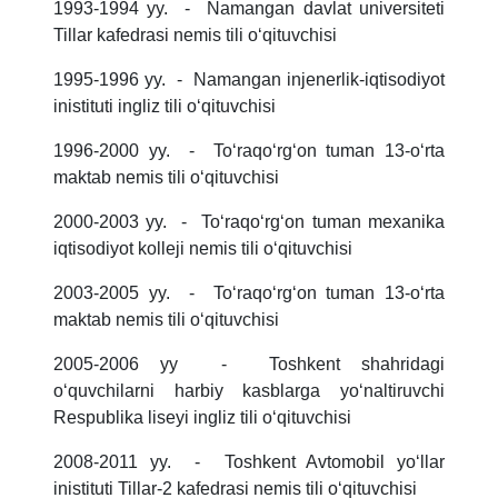
1993-1994 yy. - Namangan davlat universiteti
Tillar kafedrasi nemis tili oʻqituvchisi
1995-1996 yy. - Namangan injenerlik-iqtisodiyot
inistituti ingliz tili oʻqituvchisi
1996-2000 yy. - Toʻraqoʻrgʻon tuman 13-oʻrta
maktab nemis tili oʻqituvchisi
2000-2003 yy. - Toʻraqoʻrgʻon tuman mexanika
iqtisodiyot kolleji nemis tili oʻqituvchisi
2003-2005 yy. - Toʻraqoʻrgʻon tuman 13-oʻrta
maktab nemis tili oʻqituvchisi
2005-2006 yy - Toshkent shahridagi
oʻquvchilarni harbiy kasblarga yoʻnaltiruvchi
Respublika liseyi ingliz tili oʻqituvchisi
2008-2011 yy. - Toshkent Avtomobil yoʻllar
inistituti Tillar-2 kafedrasi nemis tili oʻqituvchisi