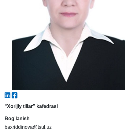
5. To'lov-kontrakt (2)
6. Elektron ariza (16)
7. Call-center (4)
8. Bakalavriat kvotasi (3)
9. Magistratura kvotasi (4)
✉️ Adminga yozish
“Xorijiy tillar” kafedrasi
Bog'lanish
baxriddinova@tsul.uz