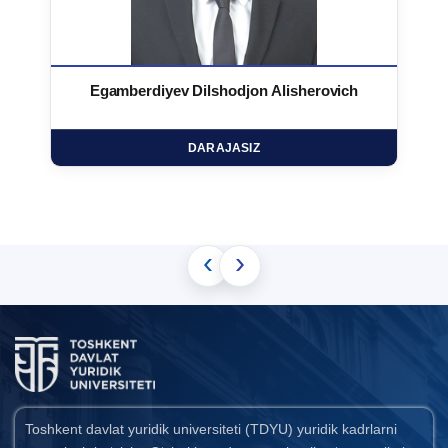
Egamberdiyev Dilshodjon Alisherovich
DARAJASIZ
‹
›
Toshkent davlat yuridik universiteti (TDYU) yuridik kadrlarni