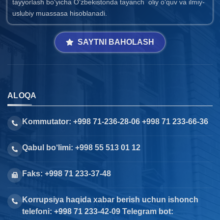
tayyorlash bo‘yicha O‘zbekistonda tayanch oliy o‘quv va ilmiy-
uslubiy muassasa hisoblanadi.
SAYTNI BAHOLASH
ALOQA
Kommutator: +998 71-236-28-06 +998 71 233-66-36
Qabul bo‘limi: +998 55 513 01 12
Faks: +998 71 233-37-48
Korrupsiya haqida xabar berish uchun ishonch
telefoni: +998 71 233-42-09 Telegram bot: