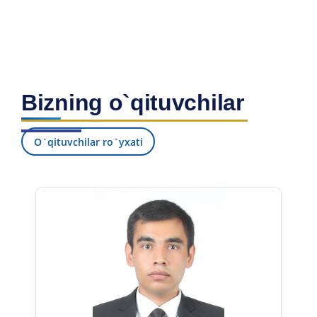
Bizning o`qituvchilar
O`qituvchilar ro`yxati