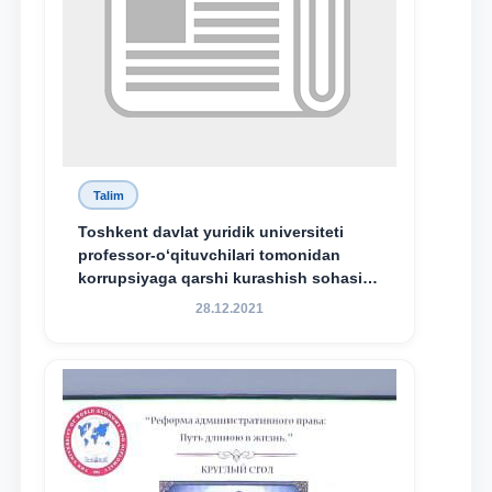
Talim
Toshkent davlat yuridik universiteti
professor-o‘qituvchilari tomonidan
korrupsiyaga qarshi kurashish sohasida
amalga oshirilayotgan islohotlar hamda
28.12.2021
olib borilayotgan tadqiqotlar natijalarini
xalqaro hamjamiyatga yetkazish
maqsadida xorijiy va mahalliy ilmiy
nashrlarda chop etilgan maqolalar
dayjesti