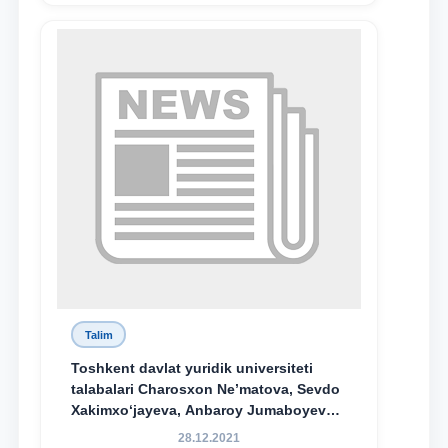
Talim
Toshkent davlat yuridik universiteti
talabalari Charosxon Ne’matova, Sevdo
Xakimxo‘jayeva, Anbaroy Jumaboyeva
hamda TDYU qoshidagi M.S.Vosiqova
28.12.2021