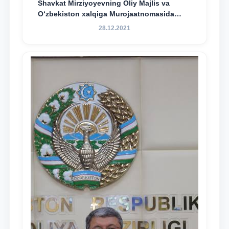
Shavkat Mirziyoyevning Oliy Majlis va
O‘zbekiston xalqiga Murojaatnomasida
belgilangan vazifalar mazmun-mohiyatini
28.12.2021
keng jamoatchilikka yetkazish bo‘yicha
media-reja ijrosi yuzasidan qilingan ishlar
dayjesti