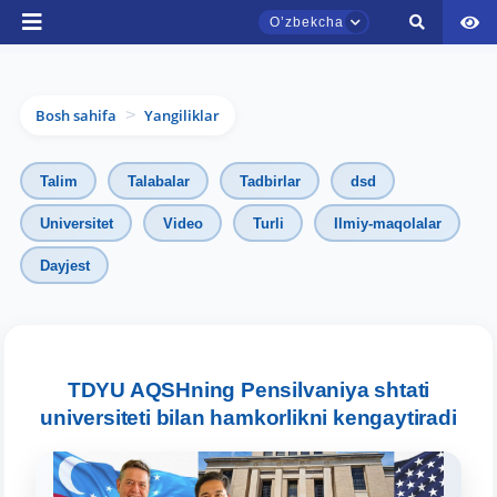
Oʼzbekcha
Bosh sahifa
Yangiliklar
>
Talim
Talabalar
Tadbirlar
dsd
Universitet
Video
Turli
Ilmiy-maqolalar
Dayjest
TDYU qabul murojaatlari chati
Onlayn
Assalomu alaykum! TDYU qabul murojaatlari
chatiga xush kelibsiz.
TDYU AQSHning Pensilvaniya shtati
universiteti bilan hamkorlikni kengaytiradi
Qabul bo'yicha murojaatlaringizni ushbu
chatda qoldiring.