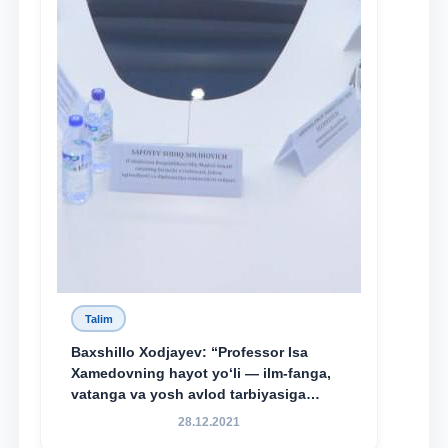
Talim
Baxshillo Xodjayev: “Professor Isa
Xamedovning hayot yo‘li — ilm-fanga,
vatanga va yosh avlod tarbiyasiga
sodiqlikning oliy namunasidir”.
28.12.2021