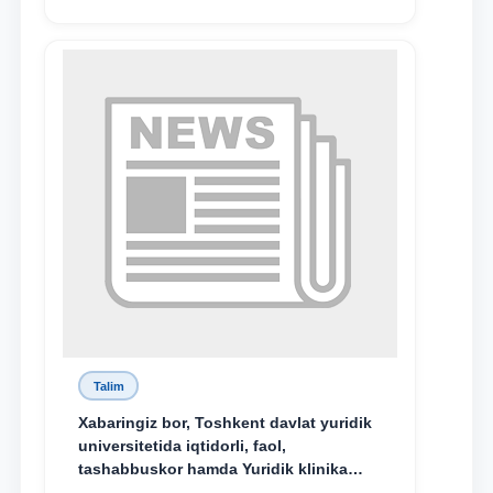
nomidagi akademik litsey 1-kurs
o‘quvchisi Abduvali Maxamadaliyev
Xadicha Sulaymonova nomidagi
maxsus stipendiyaning stipendiatlari
bo‘ldi.
Talim
Xabaringiz bor, Toshkent davlat yuridik
universitetida iqtidorli, faol,
tashabbuskor hamda Yuridik klinika
faoliyatida o‘z bilim va ko‘nikmalarini