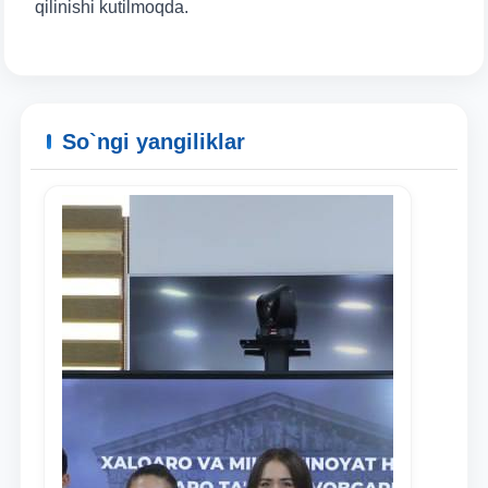
qilinishi kutilmoqda.
So`ngi yangiliklar
Ism va familiyangiz
Telefon raqamingiz
Pochta
yuborish