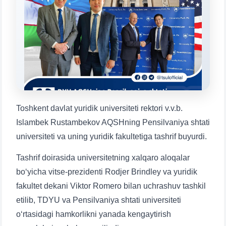
Mavzuni tanlang — keyin shu mavzudagi aniq
savollar chiqadi:
1. Hujjatlar (bakalavr) (5)
2. Hujjatlar (magistr) (4)
3. Suhbat (bakalavr) (8)
4. Suhbat (magistr) (5)
5. To'lov-kontrakt (2)
6. Elektron ariza (16)
7. Call-center (4)
8. Bakalavriat kvotasi (3)
Toshkent davlat yuridik universiteti rektori v.v.b.
9. Magistratura kvotasi (4)
✉️ Adminga yozish
Islambek Rustambekov AQSHning Pensilvaniya shtati
universiteti va uning yuridik fakultetiga tashrif buyurdi.
Tashrif doirasida universitetning xalqaro aloqalar
boʻyicha vitse-prezidenti Rodjer Brindley va yuridik
fakultet dekani Viktor Romero bilan uchrashuv tashkil
etilib, TDYU va Pensilvaniya shtati universiteti
oʻrtasidagi hamkorlikni yanada kengaytirish