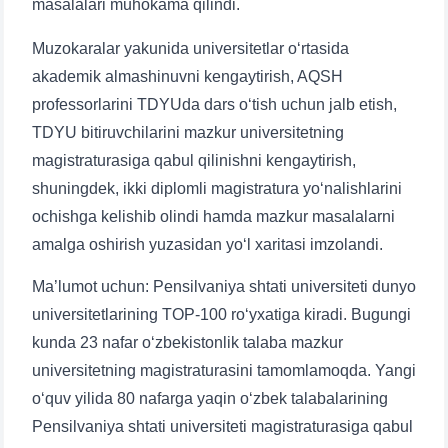
masalalari muhokama qilindi.
Muzokaralar yakunida universitetlar oʻrtasida
akademik almashinuvni kengaytirish, AQSH
professorlarini TDYUda dars oʻtish uchun jalb etish,
TDYU bitiruvchilarini mazkur universitetning
magistraturasiga qabul qilinishni kengaytirish,
shuningdek, ikki diplomli magistratura yoʻnalishlarini
ochishga kelishib olindi hamda mazkur masalalarni
amalga oshirish yuzasidan yoʻl xaritasi imzolandi.
Ma’lumot uchun: Pensilvaniya shtati universiteti dunyo
universitetlarining TOP-100 ro‘yxatiga kiradi. Bugungi
kunda 23 nafar oʻzbekistonlik talaba mazkur
universitetning magistraturasini tamomlamoqda. Yangi
oʻquv yilida 80 nafarga yaqin oʻzbek talabalarining
Pensilvaniya shtati universiteti magistraturasiga qabul