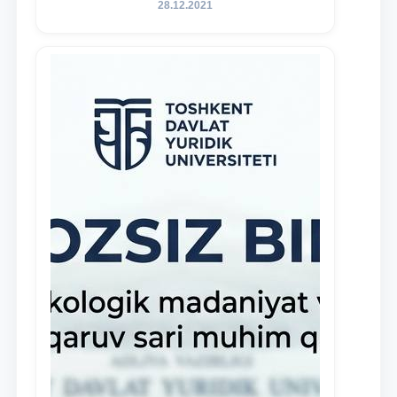
28.12.2021
namoyon etayotgan talabalarni
rag‘batlantirish maqsadida yangi
tashabbus — “Yuridik klinika
stipendiyasi” joriy etilgan.