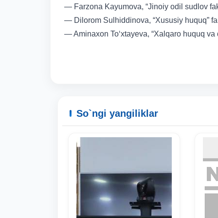
— Farzona Kayumova, “Jinoiy odil sudlov faku
— Dilorom Sulhiddinova, “Xususiy huquq” faku
— Aminaxon To‘xtayeva, “Xalqaro huquq va qi
So`ngi yangiliklar