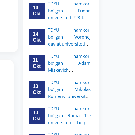
TDYU hamkori
talabalari uchun
14
bo‘lgan Fudan
akademik mobillik
Okt
universiteti 2-3-kurs
dasturini e’lon qildi
talabalari uchun
TDYU hamkori
akademik mobillik
14
bo‘lgan Voronej
dasturini e’lon qildi
Okt
davlat universiteti 2-
3-bosqich talabalari
TDYU hamkori
uchun akademik
11
bo‘lgan Adam
mobillik dasturini
Okt
Miskevich
e’lon qildi
universiteti 2-3-
TDYU hamkori
bosqich talabalari
10
bo‘lgan Mikolas
uchun akademik
Okt
Romeris universiteti
mobillik dasturini
2-3-kurs talabalari
e’lon qildi
TDYU hamkori
uchun akademik
10
bo‘lgan Roma Tre
mobillik dasturini
Okt
universiteti huquq
e’lon qildi
maktabi 2-3-kurs
TDYU hamkori