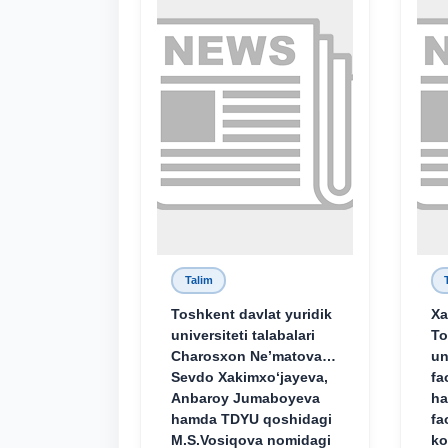
Talim
Toshkent davlat yuridik
Xa
universiteti talabalari
To
Charosxon Ne’matova,
un
Sevdo Xakimxo‘jayeva,
fa
Anbaroy Jumaboyeva
ha
hamda TDYU qoshidagi
fa
M.S.Vosiqova nomidagi
ko