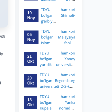
dissertatsiyasi
TDYU hamkori
himoyasi bo‘lib
19
bo‘lgan Shimoli-
o‘tadi
Noy
g‘arbiy
siyosatshunoslik va
TDYU hamkori
huquq universiteti
05
oti
bo‘lgan Malayziya
2-3-kurs talabalari
Noy
islom fanlari
uchun akademik
universiteti 2-3-
mobillik dasturini
TDYU hamkori
iy
kurs talabalari
e’lon qildi
21
bo‘lgan Xanoy
uchun akademik
Okt
yuridik universiteti
mobillik dasturini
2-3-bosqich
e’lon qiladi
TDYU hamkori
talabalari uchun
20
bo‘lgan Regensburg
akademik mobillik
g
Okt
universiteti 2-3-kurs
dasturini e’lon qildi
talabalari uchun
TDYU hamkori
akademik mobillik
18
bo‘lgan Yanka
dasturini e’lon qildi
Okt
Kupala nomidagi