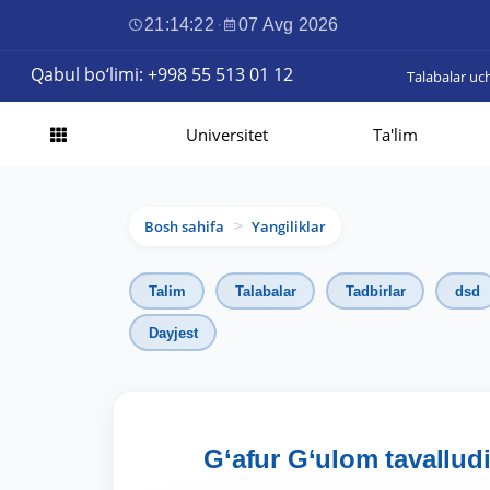
21:14:23
·
07 Avg 2026
Qabul bo‘limi: +998 55 513 01 12
Talabalar uc
Universitet
Ta'lim
Bosh sahifa
Yangiliklar
>
Talim
Talabalar
Tadbirlar
dsd
Dayjest
G‘afur G‘ulom tavallud