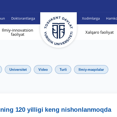
hun
Doktorantlarga
Xodimlarga
Hamkor
Ilmiy-innovatsion
Xalqaro faoliyat
faoliyat
Universitet
Video
Turli
Ilmiy-maqolalar
ining 120 yilligi keng nishonlanmoqda