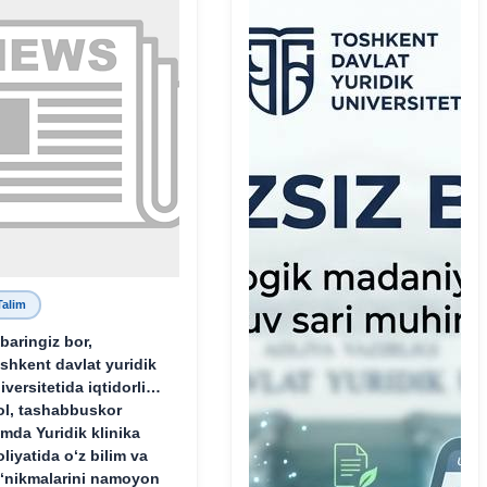
Talim
baringiz bor,
shkent davlat yuridik
iversitetida iqtidorli,
ol, tashabbuskor
mda Yuridik klinika
oliyatida o‘z bilim va
‘nikmalarini namoyon