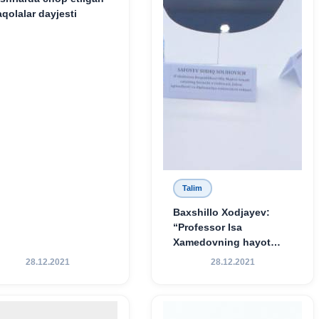
qolalar dayjesti
Talim
Baxshillo Xodjayev:
“Professor Isa
Xamedovning hayot
yo‘li — ilm-fanga,
28.12.2021
28.12.2021
vatanga va yosh avlod
tarbiyasiga sodiqlikning
oliy namunasidir”.