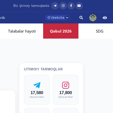
Biz ijtimoiy tarmoqlarda:
lik
Oʼzbekcha
Talabalar hayoti
Qabul 2026
SDG
IJTIMOIY TARMOQLAR
17,580
17,800
obunachilar
obunachilar