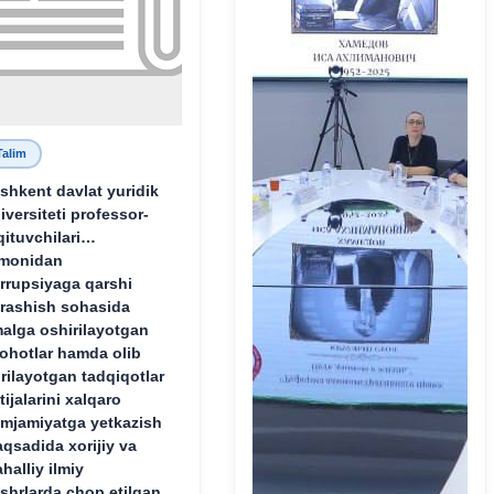
Talim
shkent davlat yuridik
iversiteti professor-
qituvchilari
monidan
rrupsiyaga qarshi
rashish sohasida
alga oshirilayotgan
lohotlar hamda olib
rilayotgan tadqiqotlar
tijalarini xalqaro
mjamiyatga yetkazish
qsadida xorijiy va
halliy ilmiy
shrlarda chop etilgan