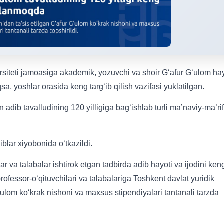
ersiteti jamoasiga akademik, yozuvchi va shoir G‘afur G‘ulom hay
iqsa, yoshlar orasida keng targ‘ib qilish vazifasi yuklatilgan.
dib tavalludining 120 yilligiga bag‘ishlab turli ma’naviy-ma’rif
blar xiyobonida o‘tkazildi.
r va talabalar ishtirok etgan tadbirda adib hayoti va ijodini ken
 professor-o‘qituvchilari va talabalariga Toshkent davlat yuridik
G‘ulom ko‘krak nishoni va maxsus stipendiyalari tantanali tarzda