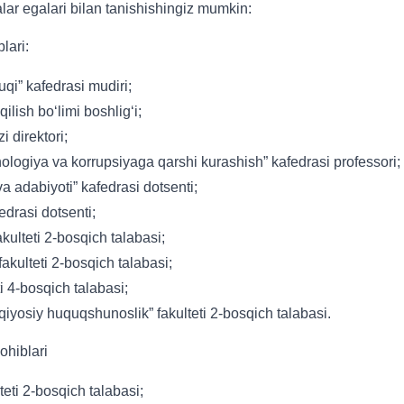
ar egalari bilan tanishishingiz mumkin:
lari:
i” kafedrasi mudiri;
lish bo‘limi boshlig‘i;
 direktori;
logiya va korrupsiyaga qarshi kurashish” kafedrasi professori;
adabiyoti” kafedrasi dotsenti;
edrasi dotsenti;
lteti 2-bosqich talabasi;
akulteti 2-bosqich talabasi;
 4-bosqich talabasi;
iyosiy huquqshunoslik” fakulteti 2-bosqich talabasi.
ohiblari
ti 2-bosqich talabasi;