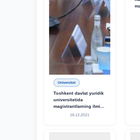
ma
Universitet
Toshkent davlat yuridik
universitetida
magistrantlarning ilmiy-
amaliy konferensiyasi
28.12.2021
o‘tkazildi