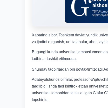
Xabaringiz bor, Toshkent davlat yuridik univ
va ijodini o‘rganish, uni talabalar, aholi, ayn
Bugungi kunda universitet jamoasi tomonidan a
tadbirlar tashkil etilmoqda.
Shunday tadbirlardan biri poytaxtimizdagi Adi
Adabiyotshunos olimlar, professor-o‘qituvchila
targ‘ib qilishda faol ishtirok etgan univesitet
universiteti tomonidan ta’sis etilgan G‘afur 
topshirildi.