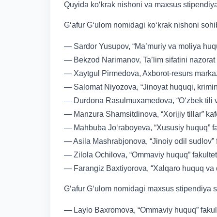
Quyida ko‘krak nishoni va maxsus stipendiyal
G‘afur G‘ulom nomidagi ko‘krak nishoni sohib
— Sardor Yusupov, “Ma’muriy va moliya huquq
— Bekzod Narimanov, Ta’lim sifatini nazorat qi
— Xaytgul Pirmedova, Axborot-resurs markazi
— Salomat Niyozova, “Jinoyat huquqi, krimino
— Durdona Rasulmuxamedova, “O‘zbek tili va 
— Manzura Shamsitdinova, “Xorijiy tillar” kaf
— Mahbuba Jo‘raboyeva, “Xususiy huquq” faku
— Asila Mashrabjonova, “Jinoiy odil sudlov” f
— Zilola Ochilova, “Ommaviy huquq” fakulteti
— Farangiz Baxtiyorova, “Xalqaro huquq va q
G‘afur G‘ulom nomidagi maxsus stipendiya s
— Laylo Baxromova, “Ommaviy huquq” fakulte