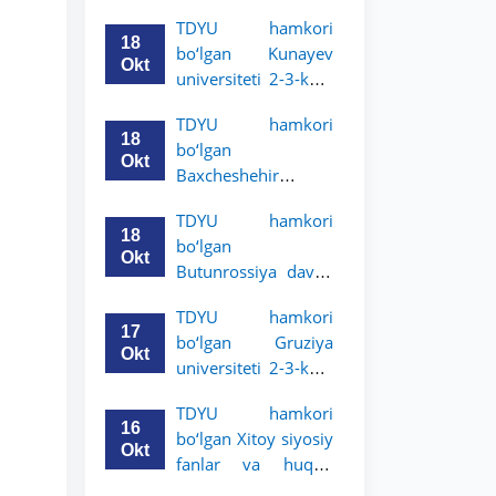
Grodno davlat
TDYU hamkori
universiteti 2-3-
18
bo‘lgan Kunayev
bosqich talabalari
Okt
universiteti 2-3-kurs
uchun akademik
talabalari uchun
mobillik dasturini
TDYU hamkori
akademik mobillik
e’lon qildi
18
bo‘lgan
dasturini e’lon qiladi
Okt
Baxcheshehir
universiteti 2-3-
TDYU hamkori
bosqich talabalari
18
bo‘lgan
uchun akademik
Okt
Butunrossiya davlat
mobillik dasturini
adliya universiteti 2-
e’lon qildi
TDYU hamkori
3-kurs talabalari
17
bo‘lgan Gruziya
uchun akademik
Okt
universiteti 2-3-kurs
mobillik dasturini
talabalari uchun
e’lon qildi
TDYU hamkori
akademik mobillik
16
bo‘lgan Xitoy siyosiy
dasturini e’lon qildi
Okt
fanlar va huquq
universiteti 2-3-kurs