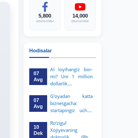
5,800
14,000
obunachilar
obunachilar
Hodisalar
AI loyihangiz bor-
07
mi? Uni 1 million
Avg
dollarlik
imkoniyatga
G‘oyadan katta
aylantiring!
07
biznesgacha:
Avg
startapingiz uchun
5 million dollarlik
Ro‘zigul
imkoniyat!
10
Xojiyevaning
Dek
doktorlik (PhD)