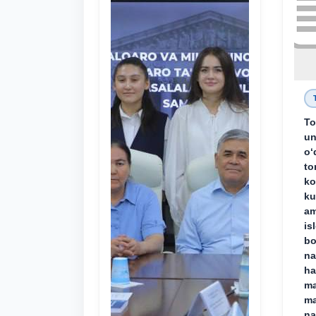
To
un
o‘
to
ko
ku
am
is
bo
na
ha
ma
ma
na