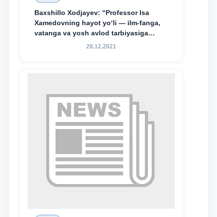
Baxshillo Xodjayev: “Professor Isa
Xamedovning hayot yo‘li — ilm-fanga,
vatanga va yosh avlod tarbiyasiga
sodiqlikning oliy namunasidir”.
28.12.2021