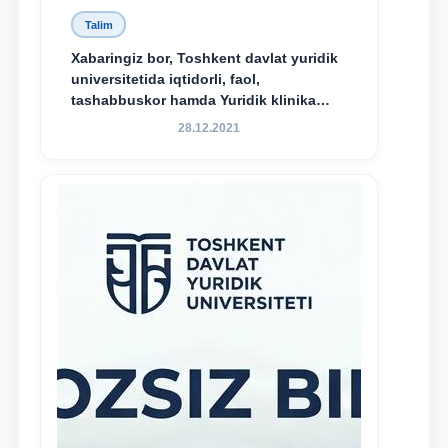
Talim
Xabaringiz bor, Toshkent davlat yuridik
universitetida iqtidorli, faol,
tashabbuskor hamda Yuridik klinika
faoliyatida o‘z bilim va ko‘nikmalarini
28.12.2021
namoyon etayotgan talabalarni
rag‘batlantirish maqsadida yangi
tashabbus — “Yuridik klinika
stipendiyasi” joriy etilgan.