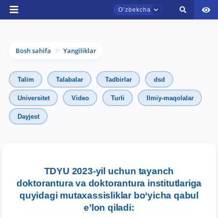
Oʼzbekcha
Bosh sahifa
Yangiliklar
>
Talim
Talabalar
Tadbirlar
dsd
Universitet
Video
Turli
Ilmiy-maqolalar
Dayjest
TDYU qabul murojaatlari chati
Onlayn
TDYU 2023-yil uchun tayanch
Assalomu alaykum! TDYU qabul murojaatlari
doktorantura va doktorantura institutlariga
chatiga xush kelibsiz.
quyidagi mutaxassisliklar bo‘yicha qabul
e’lon qiladi:
Qabul bo'yicha murojaatlaringizni ushbu