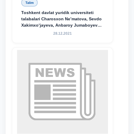
Talim
Toshkent davlat yuridik universiteti
talabalari Charosxon Ne’matova, Sevdo
Xakimxo‘jayeva, Anbaroy Jumaboyeva
hamda TDYU qoshidagi M.S.Vosiqova
28.12.2021
nomidagi akademik litsey 1-kurs
o‘quvchisi Abduvali Maxamadaliyev
Xadicha Sulaymonova nomidagi
maxsus stipendiyaning stipendiatlari
bo‘ldi.