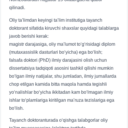
qilinadi.
Oliy ta’limdan keyingi ta’lim institutiga tayanch
doktorant sifatida kiruvchi shaxslar quyidagi talablarga
javob berishi kerak:
magistr darajasiga, oliy ma’lumot to‘g‘risidagi diplom
(mutaxassislik dasturlari bo‘yicha) ega bo‘lish;
falsafa doktori (PhD) ilmiy darajasini olish uchun
dissertatsiya tadqiqoti asosini tashkil qilishi mumkin
bo‘lgan ilmiy natijalar, shu jumladan, ilmiy jurnallarda
chop etilgan kamida bitta maqola hamda tegishli
yo‘nalishlar bo‘yicha ikkitadan kam bo‘lmagan ilmiy
ishlar to‘plamlariga kiritilgan ma’ruza tezislariga ega
bo‘lish.
Tayanch doktoranturada o‘qishga talabgorlar oliy