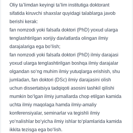
Oliy ta’limdan keyingi ta’lim institutiga doktorant
sifatida kiruvchi shaxslar quyidagi talablarga javob
berishi kerak:
fan nomzodi yoki falsafa doktori (PhD) yoxud ularga
tenglashtirilgan xorijiy davlatlarda olingan ilmiy
darajalariga ega bo‘lish;
fan nomzodi yoki falsafa doktori (PhD) ilmiy darajasi
yoxud ularga tenglashtirilgan boshqa ilmiy darajalar
olgandan so‘ng muhim ilmiy yutuqlarga erishish, shu
jumladan, fan doktori (DSc) ilmiy darajasini olish
uchun dissertatsiya tadqiqoti asosini tashkil qilishi
mumkin bo‘lgan ilmiy jurnallarda chop etilgan kamida
uchta ilmiy maqolaga hamda ilmiy-amaliy
konferensiyalar, seminarlar va tegishli ilmiy
yo‘nalishlar bo‘yicha ilmiy ishlar to‘plamlarida kamida
ikkita tezisga ega bo‘lish.