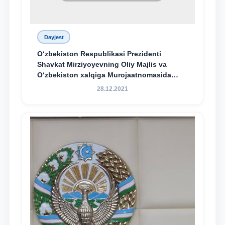
Dayjest
O‘zbekiston Respublikasi Prezidenti
Shavkat Mirziyoyevning Oliy Majlis va
O‘zbekiston xalqiga Murojaatnomasida
belgilangan vazifalar mazmun-mohiyatini
28.12.2021
keng jamoatchilikka yetkazish bo‘yicha
media-reja ijrosi yuzasidan qilingan ishlar
dayjesti