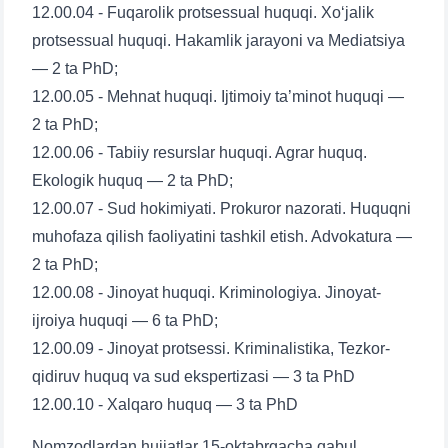
12.00.04 - Fuqarolik protsessual huquqi. Xo‘jalik
protsessual huquqi. Hakamlik jarayoni va Mediatsiya
— 2 ta PhD;
12.00.05 - Mehnat huquqi. Ijtimoiy ta’minot huquqi —
2 ta PhD;
12.00.06 - Tabiiy resurslar huquqi. Agrar huquq.
Ekologik huquq — 2 ta PhD;
12.00.07 - Sud hokimiyati. Prokuror nazorati. Huquqni
muhofaza qilish faoliyatini tashkil etish. Advokatura —
2 ta PhD;
12.00.08 - Jinoyat huquqi. Kriminologiya. Jinoyat-
ijroiya huquqi — 6 ta PhD;
12.00.09 - Jinoyat protsessi. Kriminalistika, Tezkor-
qidiruv huquq va sud ekspertizasi — 3 ta PhD
12.00.10 - Xalqaro huquq — 3 ta PhD
Nomzodlardan hujjatlar 15-oktabrgacha qabul