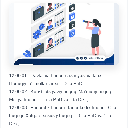
chatda qoldiring.
Mavzuni tanlang — keyin shu mavzudagi aniq
savollar chiqadi:
1. Hujjatlar (bakalavr) (5)
2. Hujjatlar (magistr) (4)
3. Suhbat (bakalavr) (8)
4. Suhbat (magistr) (5)
5. To'lov-kontrakt (2)
6. Elektron ariza (16)
7. Call-center (4)
8. Bakalavriat kvotasi (3)
9. Magistratura kvotasi (4)
✉️ Adminga yozish
12.00.01 - Davlat va huquq nazariyasi va tarixi.
Huquqiy ta’limotlar tarixi — 3 ta PhD;
12.00.02 - Konstitutsiyaviy huquq. Ma’muriy huquq.
Moliya huquqi — 5 ta PhD va 1 ta DSc;
12.00.03 - Fuqarolik huquqi. Tadbirkorlik huquqi. Oila
huquqi. Xalqaro xususiy huquq — 6 ta PhD va 1 ta
DSc;