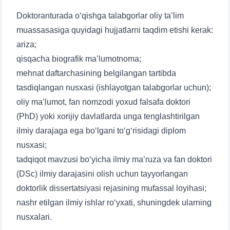
Doktoranturada o‘qishga talabgorlar oliy ta’lim
muassasasiga quyidagi hujjatlarni taqdim etishi kerak:
ariza;
qisqacha biografik ma’lumotnoma;
mehnat daftarchasining belgilangan tartibda
tasdiqlangan nusxasi (ishlayotgan talabgorlar uchun);
oliy ma’lumot, fan nomzodi yoxud falsafa doktori
(PhD) yoki xorijiy davlatlarda unga tenglashtirilgan
ilmiy darajaga ega bo‘lgani to‘g‘risidagi diplom
nusxasi;
tadqiqot mavzusi bo‘yicha ilmiy ma’ruza va fan doktori
(DSc) ilmiy darajasini olish uchun tayyorlangan
doktorlik dissertatsiyasi rejasining mufassal loyihasi;
nashr etilgan ilmiy ishlar ro‘yxati, shuningdek ularning
nusxalari.