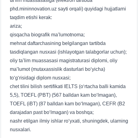
ta’lim muassasasiga (elektron tartibda
phd.mininnovation.uz sayti orqali) quyidagi hujjatlarni
taqdim etishi kerak:
ariza;
qisqacha biografik ma’lumotnoma;
mehnat daftarchasining belgilangan tartibda
tasdiqlangan nusxasi (ishlayotgan talabgorlar uchun);
oliy ta’lim muassasasi magistraturasi diplomi, oliy
Ism va familiyangiz
ma’lumot (mutaxassislik dasturlari bo‘yicha)
to‘g‘risidagi diplom nusxasi;
Telefon raqamingiz
chet tilini bilish sertifikati IELTS (o‘rtacha balli kamida
5,5), TOEFL (PBT) (567 balldan kam bo‘lmagan),
Pochta
TOEFL (iBT) (87 balldan kam bo‘lmagan), CEFR (B2
darajadan past bo‘lmagan) va boshqa;
yuborish
nashr etilgan ilmiy ishlar ro‘yxati, shuningdek, ularning
nusxalari.