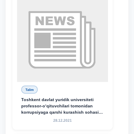
Talim
Toshkent davlat yuridik universiteti
professor-o‘qituvchilari tomonidan
korrupsiyaga qarshi kurashish sohasida
amalga oshirilayotgan islohotlar hamda
28.12.2021
olib borilayotgan tadqiqotlar natijalarini
xalqaro hamjamiyatga yetkazish