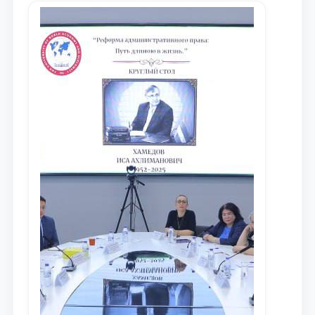
maqsadida xorijiy va mahalliy ilmiy
nashrlarda chop etilgan maqolalar
dayjesti