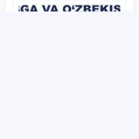
Universitet
O‘zbekiston Respublikasi Prezidenti
Shavkat Mirziyoyevning Oliy Majlis va
O‘zbekiston xalqiga Murojaatnomasida
belgilangan vazifalar mazmun-mohiyatini