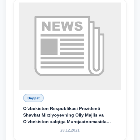
Dayjest
O‘zbekiston Respublikasi Prezidenti
Shavkat Mirziyoyevning Oliy Majlis va
O‘zbekiston xalqiga Murojaatnomasida
belgilangan vazifalar mazmun-mohiyatini
28.12.2021
keng jamoatchilikka yetkazish bo‘yicha