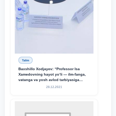
Talim
Baxshillo Xodjayev: “Professor Isa
Xamedovning hayot yo‘li — ilm-fanga,
vatanga va yosh avlod tarbiyasiga
sodiqlikning oliy namunasidir”.
28.12.2021