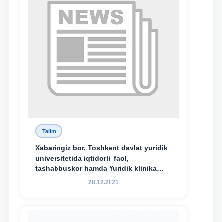
bo‘ldi.
Talim
Xabaringiz bor, Toshkent davlat yuridik
universitetida iqtidorli, faol,
tashabbuskor hamda Yuridik klinika
faoliyatida o‘z bilim va ko‘nikmalarini
28.12.2021
namoyon etayotgan talabalarni
rag‘batlantirish maqsadida yangi
tashabbus — “Yuridik klinika
stipendiyasi” joriy etilgan.