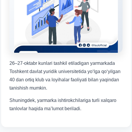
Mavzuni tanlang — keyin shu mavzudagi aniq
savollar chiqadi:
1. Hujjatlar (bakalavr) (5)
2. Hujjatlar (magistr) (4)
3. Suhbat (bakalavr) (8)
4. Suhbat (magistr) (5)
5. To'lov-kontrakt (2)
6. Elektron ariza (16)
7. Call-center (4)
8. Bakalavriat kvotasi (3)
9. Magistratura kvotasi (4)
✉️ Adminga yozish
26–27-oktabr kunlari tashkil etiladigan yarmarkada
Toshkent davlat yuridik universitetida yo‘lga qo‘yilgan
40 dan ortiq klub va loyihalar faoliyati bilan yaqindan
tanishish mumkin.
Shuningdek, yarmarka ishtirokchilariga turli xalqaro
tanlovlar haqida ma’lumot beriladi.