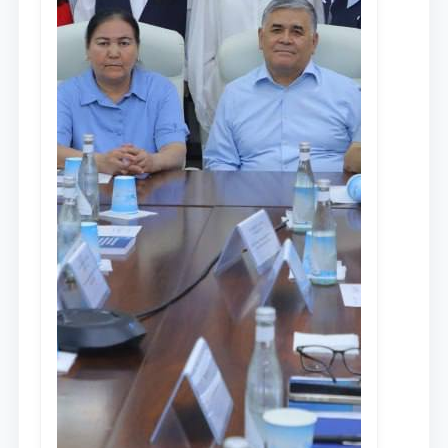
Ism va familiyangiz
Telefon raqamingiz
Pochta
yuborish