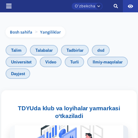
Oʼzbekcha
Bosh sahifa
Yangiliklar
>
Talim
Talabalar
Tadbirlar
dsd
Universitet
Video
Turli
Ilmiy-maqolalar
Dayjest
TDYU qabul murojaatlari chati
Onlayn
Assalomu alaykum! TDYU qabul murojaatlari
chatiga xush kelibsiz.
TDYUda klub va loyihalar yarmarkasi
o‘tkaziladi
Qabul bo'yicha murojaatlaringizni ushbu
chatda qoldiring.