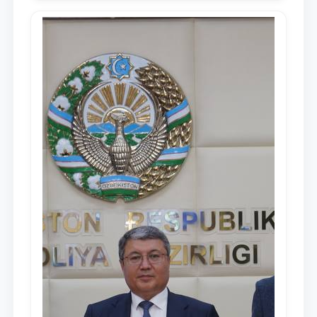
media-reja ijrosi yuzasidan qilingan ishlar
dayjesti