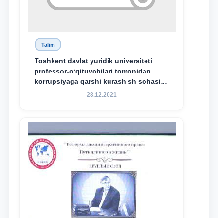
Talim
Toshkent davlat yuridik universiteti
professor-o‘qituvchilari tomonidan
korrupsiyaga qarshi kurashish sohasida
amalga oshirilayotgan islohotlar hamda
28.12.2021
olib borilayotgan tadqiqotlar natijalarini
xalqaro hamjamiyatga yetkazish
maqsadida xorijiy va mahalliy ilmiy
nashrlarda chop etilgan maqolalar
dayjesti