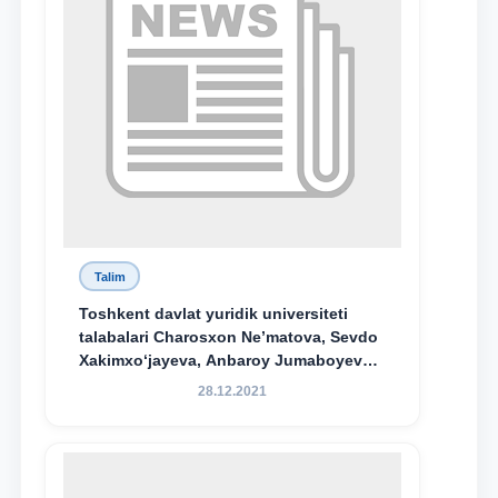
Talim
Toshkent davlat yuridik universiteti
talabalari Charosxon Ne’matova, Sevdo
Xakimxo‘jayeva, Anbaroy Jumaboyeva
hamda TDYU qoshidagi M.S.Vosiqova
28.12.2021
nomidagi akademik litsey 1-kurs
o‘quvchisi Abduvali Maxamadaliyev
Xadicha Sulaymonova nomidagi
maxsus stipendiyaning stipendiatlari