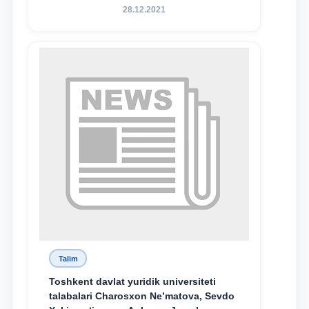
sodiqlikning oliy namunasidir”.
28.12.2021
Talim
Toshkent davlat yuridik universiteti
talabalari Charosxon Ne’matova, Sevdo