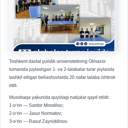
Mavzuni tanlang — keyin shu mavzudagi aniq
savollar chiqadi:
1. Hujjatlar (bakalavr) (5)
2. Hujjatlar (magistr) (4)
3. Suhbat (bakalavr) (8)
4. Suhbat (magistr) (5)
5. To'lov-kontrakt (2)
6. Elektron ariza (16)
7. Call-center (4)
8. Bakalavriat kvotasi (3)
9. Magistratura kvotasi (4)
✉️ Adminga yozish
Toshkent davlat yuridik universitetining Olmazor
tumanida joylashgan 1- va 2-talabalar turar joylarida
tashkil etilgan bellashuvlarda 20 nafar talaba ishtirok
etdi.
Musobaqa yakunida quyidagi natijalar qayd etildi:
1-o‘rin — Sardor Mirodilov;
2-o‘rin — Jasur Normatov;
3-o‘rin — Rasul Zayniddinov.