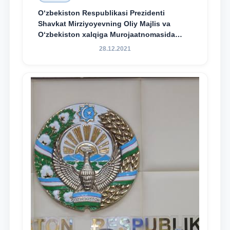
O‘zbekiston Respublikasi Prezidenti
Shavkat Mirziyoyevning Oliy Majlis va
O‘zbekiston xalqiga Murojaatnomasida
belgilangan vazifalar mazmun-mohiyatini
28.12.2021
keng jamoatchilikka yetkazish bo‘yicha
media-reja ijrosi yuzasidan qilingan ishlar
dayjesti