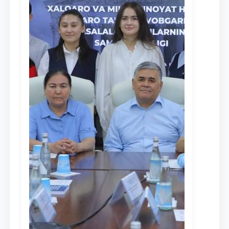
Ism va familiyangiz
Telefon raqamingiz
Pochta
yuborish