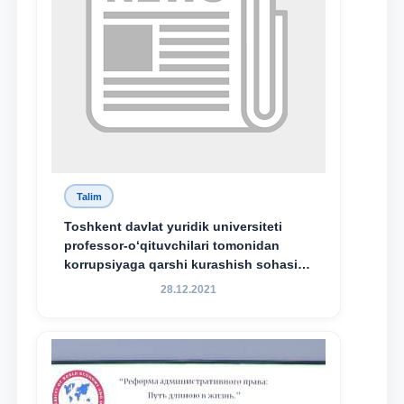
Talim
Toshkent davlat yuridik universiteti
professor-o‘qituvchilari tomonidan
korrupsiyaga qarshi kurashish sohasida
amalga oshirilayotgan islohotlar hamda
28.12.2021
olib borilayotgan tadqiqotlar natijalarini
xalqaro hamjamiyatga yetkazish
maqsadida xorijiy va mahalliy ilmiy
nashrlarda chop etilgan maqolalar
dayjesti