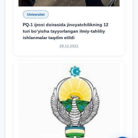
Universitet
PQ-1 ijrosi doirasida jinoyatchilikning 12
turi bo‘yicha tayyorlangan ilmiy-tahliliy
ishlanmalar taqdim etildi
28.12.2021