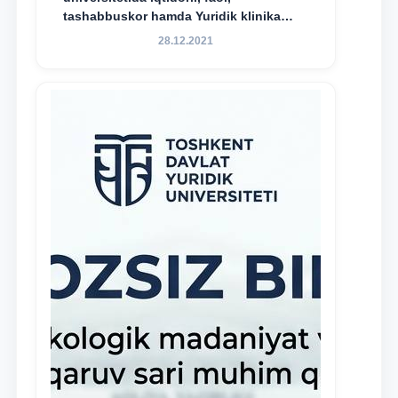
tashabbuskor hamda Yuridik klinika
faoliyatida o‘z bilim va ko‘nikmalarini
28.12.2021
namoyon etayotgan talabalarni
rag‘batlantirish maqsadida yangi
tashabbus — “Yuridik klinika
stipendiyasi” joriy etilgan.