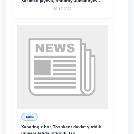
Xakimxo‘jayeva, Anbaroy Jumaboyeva
hamda TDYU qoshidagi M.S.Vosiqova
28.12.2021
nomidagi akademik litsey 1-kurs
o‘quvchisi Abduvali Maxamadaliyev
Xadicha Sulaymonova nomidagi
maxsus stipendiyaning stipendiatlari
bo‘ldi.
Talim
Xabaringiz bor, Toshkent davlat yuridik
universitetida iqtidorli, faol,