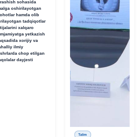
rashish sohasida
alga oshirilayotgan
lohotlar hamda olib
rilayotgan tadqiqotlar
tijalarini xalqaro
mjamiyatga yetkazish
qsadida xorijiy va
halliy ilmiy
shrlarda chop etilgan
qolalar dayjesti
Talim