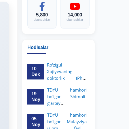
5,800
14,000
obunachilar
obunachilar
Hodisalar
Ro‘zigul
10
Xojiyevaning
Dek
doktorlik (PhD)
dissertatsiyasi
TDYU hamkori
himoyasi bo‘lib
19
bo‘lgan Shimoli-
o‘tadi
Noy
g‘arbiy
siyosatshunoslik va
TDYU hamkori
huquq universiteti
05
bo‘lgan Malayziya
2-3-kurs talabalari
Noy
islom fanlari