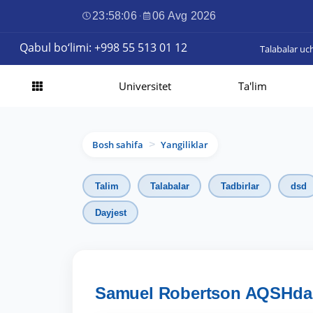
23:58:07
·
06 Avg 2026
Qabul bo‘limi: +998 55 513 01 12
Talabalar uc
Universitet
Ta'lim
Bosh sahifa
Yangiliklar
>
Talim
Talabalar
Tadbirlar
dsd
Dayjest
Samuel Robertson AQSHda ta