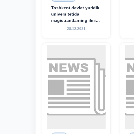
Toshkent davlat yuridik
universitetida
magistrantlarning ilmiy-
amaliy konferensiyasi
28.12.2021
o‘tkazildi