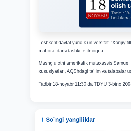
Toshkent davlat yuridik universiteti “Xorijiy t
mahorat darsi tashkil etilmoqda.
Mashg‘ulotni amerikalik mutaxassis Samuel R
xususiyatlari, AQShdagi ta’lim va talabalar 
Tadbir 18-noyabr 11:30 da TDYU 3-bino 209-
So`ngi yangiliklar