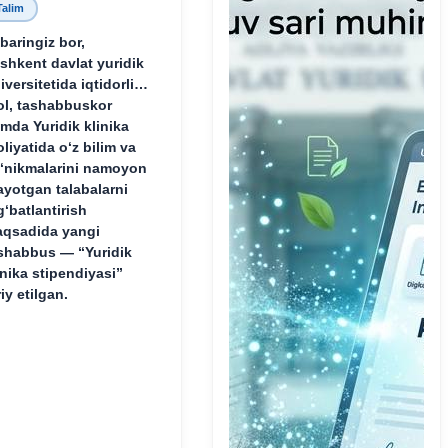
Talim
baringiz bor,
shkent davlat yuridik
iversitetida iqtidorli,
ol, tashabbuskor
mda Yuridik klinika
oliyatida o‘z bilim va
‘nikmalarini namoyon
ayotgan talabalarni
g‘batlantirish
qsadida yangi
shabbus — “Yuridik
inika stipendiyasi”
riy etilgan.