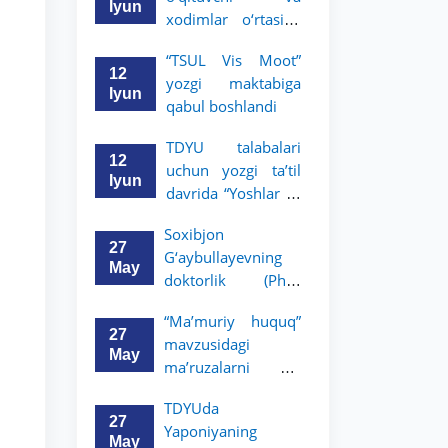
boradi
Iyun
xodimlar o‘rtasida
“Zukko kitobxon”
“TSUL Vis Moot”
tanlovi o‘tkazildi
12
yozgi maktabiga
Iyun
qabul boshlandi
TDYU talabalari
12
uchun yozgi ta’til
Iyun
davrida “Yoshlar —
huquqshunoslar”
Soxibjon
targ‘ibot tanlovi
27
G‘aybullayevning
e’lon qilindi
May
doktorlik (PhD)
dissertatsiyasi
“Ma’muriy huquq”
himoyasi bo‘lib
27
mavzusidagi
o‘tadi
May
ma’ruzalarni Dr.
Kristian Shaich olib
TDYUda
boradi
27
Yaponiyaning
May