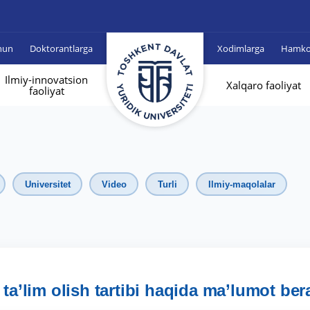
hun
Doktorantlarga
Xodimlarga
Hamkor
Ilmiy-innovatsion
Xalqaro faoliyat
faoliyat
Universitet
Video
Turli
Ilmiy-maqolalar
’lim olish tartibi haqida ma’lumot ber