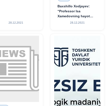
Baxshillo Xodjayev:
“Professor Isa
Xamedovning hayot
yo‘li — ilm-fanga,
28.12.2021
28.12.2021
vatanga va yosh avlod
tarbiyasiga sodiqlikning
oliy namunasidir”.