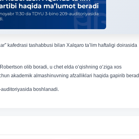
illar” kafedrasi tashabbusi bilan Xalqaro ta’lim haftaligi doirasida
obertson olib boradi, u chet elda o‘qishning o‘ziga xos
uchun akademik almashinuvning afzalliklari haqida gapirib berad
auditoriyasida boshlanadi.