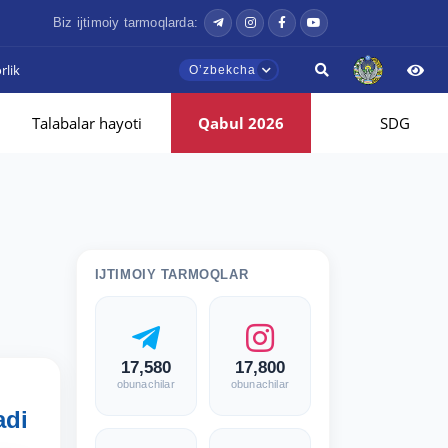
Biz ijtimoiy tarmoqlarda:
lik
Oʼzbekcha
Talabalar hayoti
Qabul 2026
SDG
IJTIMOIY TARMOQLAR
17,580
17,800
obunachilar
obunachilar
adi