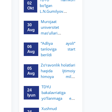
boʻyicha
02
bo‘lgan
magistratura dasturi
Okt
L.N.Gumilyov
stipendiyasiga
nomidagi
hujjatlarni qabul
Murojaat
Yevroosiyo milliy
qilish boshlandi
30
universitet
universiteti 2-3-kurs
Avg
mas’ullari
talabalari uchun
tomonidan ko‘rib
akademik mobillik
“Adliya ayoli”
chiqilmoqda
dasturini e’lon qiladi
06
tanloviga start
Avg
berildi
Zo‘ravonlik holatlari
05
haqida Ijtimoiy
Avg
himoya milliy
agentligining
TDYU
hududiy
24
bakalavriatiga
boʻlinmalariga
Iyun
yo‘llanmaga ega
murojaat qiling
bo‘lgan akademik
Xushnud
litsey
24