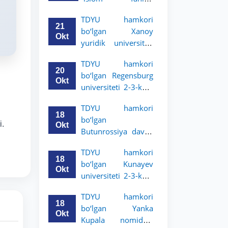
uchun akademik
universiteti 2-3-
mobillik dasturini
TDYU hamkori
kurs talabalari
e’lon qildi
21
bo‘lgan Xanoy
uchun akademik
Okt
yuridik universiteti
mobillik dasturini
2-3-bosqich
e’lon qiladi
TDYU hamkori
talabalari uchun
20
bo‘lgan Regensburg
akademik mobillik
Okt
universiteti 2-3-kurs
dasturini e’lon qildi
talabalari uchun
TDYU hamkori
akademik mobillik
18
bo‘lgan
dasturini e’lon qildi
i.
Okt
Butunrossiya davlat
adliya universiteti 2-
TDYU hamkori
3-kurs talabalari
18
bo‘lgan Kunayev
uchun akademik
Okt
universiteti 2-3-kurs
mobillik dasturini
talabalari uchun
e’lon qildi
TDYU hamkori
akademik mobillik
18
bo‘lgan Yanka
dasturini e’lon qiladi
Okt
Kupala nomidagi