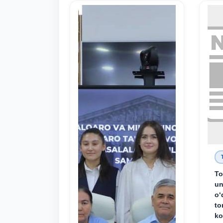
To
un
o‘
to
ko