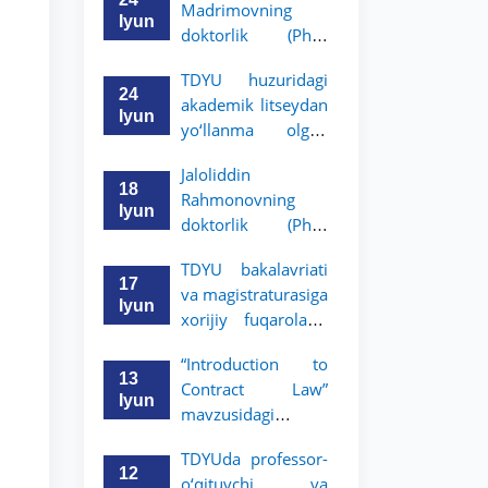
Madrimovning
bitiruvchilarini
Iyun
doktorlik (PhD)
o‘qishga qabul
dissertatsiyasi
qilish bo‘yicha
TDYU huzuridagi
himoyasi bo‘lib
arizalar qabuli
24
akademik litseydan
o‘tadi
boshlandi
Iyun
yo‘llanma olgan
bitiruvchilar uchun
Jaloliddin
yakka tartibdagi
18
Rahmonovning
suhbat savollari
Iyun
doktorlik (PhD)
ro‘yxati tasdiqlandi.
dissertatsiyasi
TDYU bakalavriati
himoyasi bo‘lib
17
va magistraturasiga
o‘tadi
Iyun
xorijiy fuqarolarni
o‘qishga qabul
“Introduction to
qilish bo‘yicha
13
Contract Law”
arizalar qabuli
Iyun
mavzusidagi
boshlandi
mahorat darsini
TDYUda professor-
Kristofer Sayks olib
12
o‘qituvchi va