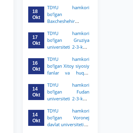
Grodno davlat
TDYU hamkori
universiteti 2-3-
18
bo‘lgan
bosqich talabalari
Okt
Baxcheshehir
uchun akademik
universiteti 2-3-
mobillik dasturini
TDYU hamkori
bosqich talabalari
e’lon qildi
17
bo‘lgan Gruziya
uchun akademik
Okt
universiteti 2-3-kurs
mobillik dasturini
talabalari uchun
e’lon qildi
TDYU hamkori
akademik mobillik
16
bo‘lgan Xitoy siyosiy
dasturini e’lon qildi
Okt
fanlar va huquq
universiteti 2-3-kurs
TDYU hamkori
talabalari uchun
14
bo‘lgan Fudan
akademik mobillik
Okt
universiteti 2-3-kurs
dasturini e’lon qildi
talabalari uchun
TDYU hamkori
akademik mobillik
14
bo‘lgan Voronej
dasturini e’lon qildi
Okt
davlat universiteti 2-
3-bosqich talabalari