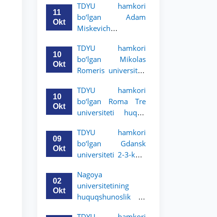
TDYU hamkori
uchun akademik
11
bo‘lgan Adam
mobillik dasturini
Okt
Miskevich
e’lon qildi
universiteti 2-3-
TDYU hamkori
bosqich talabalari
10
bo‘lgan Mikolas
uchun akademik
Okt
Romeris universiteti
mobillik dasturini
2-3-kurs talabalari
e’lon qildi
TDYU hamkori
uchun akademik
10
bo‘lgan Roma Tre
mobillik dasturini
Okt
universiteti huquq
e’lon qildi
maktabi 2-3-kurs
TDYU hamkori
talabalari uchun
09
bo‘lgan Gdansk
akademik mobillik
Okt
universiteti 2-3-kurs
dasturini e’lon qildi
talabalari uchun
Nagoya
akademik mobillik
02
universitetining
dasturini e’lon qildi
Okt
huquqshunoslik va
siyosiy fanlar
TDYU hamkori