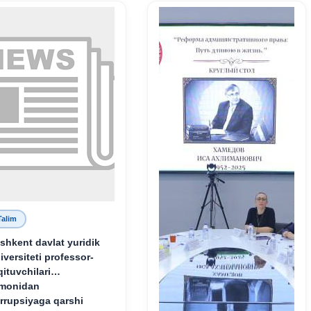
Talim
shkent davlat yuridik
iversiteti professor-
qituvchilari
monidan
rrupsiyaga qarshi