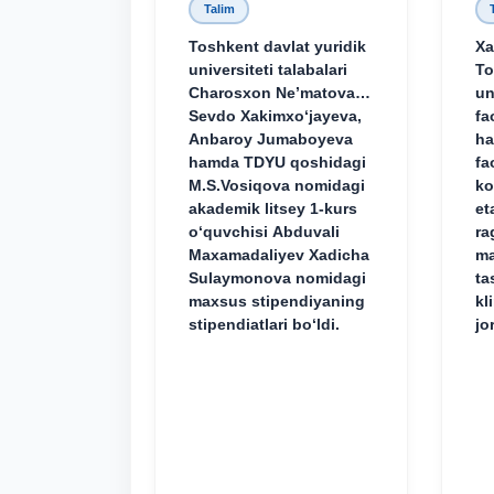
Talim
Toshkent davlat yuridik
Xa
universiteti talabalari
To
Charosxon Ne’matova,
un
Sevdo Xakimxo‘jayeva,
fa
Anbaroy Jumaboyeva
ha
hamda TDYU qoshidagi
fa
M.S.Vosiqova nomidagi
ko
akademik litsey 1-kurs
et
o‘quvchisi Abduvali
ra
Maxamadaliyev Xadicha
ma
Sulaymonova nomidagi
ta
maxsus stipendiyaning
kl
stipendiatlari bo‘ldi.
jo