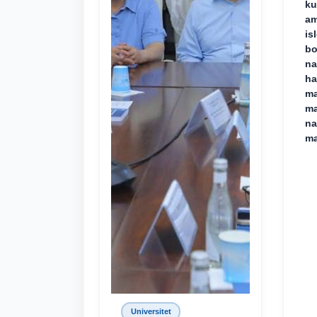
ku
am
is
bo
na
ha
ma
ma
na
ma
Universitet