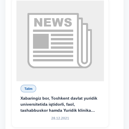
Xadicha Sulaymonova nomidagi
maxsus stipendiyaning stipendiatlari
bo‘ldi.
Talim
Xabaringiz bor, Toshkent davlat yuridik
universitetida iqtidorli, faol,
tashabbuskor hamda Yuridik klinika
faoliyatida o‘z bilim va ko‘nikmalarini
28.12.2021
namoyon etayotgan talabalarni
rag‘batlantirish maqsadida yangi