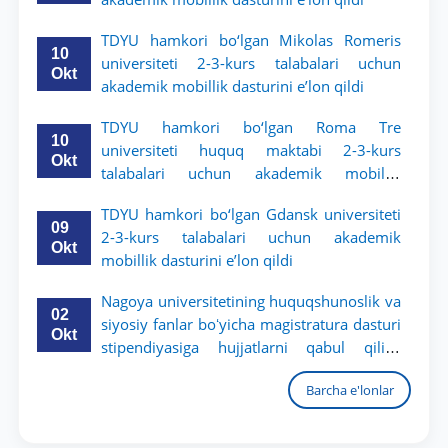
TDYU hamkori bo‘lgan Mikolas Romeris
10
universiteti 2-3-kurs talabalari uchun
Okt
akademik mobillik dasturini e’lon qildi
TDYU hamkori bo‘lgan Roma Tre
10
universiteti huquq maktabi 2-3-kurs
Okt
talabalari uchun akademik mobillik
dasturini e’lon qildi
TDYU hamkori bo‘lgan Gdansk universiteti
09
2-3-kurs talabalari uchun akademik
Okt
mobillik dasturini e’lon qildi
Nagoya universitetining huquqshunoslik va
02
siyosiy fanlar boʻyicha magistratura dasturi
Okt
stipendiyasiga hujjatlarni qabul qilish
boshlandi
Barcha e'lonlar