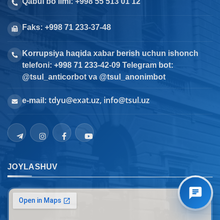
Qabul bo‘limi: +998 55 513 01 12
Faks: +998 71 233-37-48
Korrupsiya haqida xabar berish uchun ishonch
telefoni: +998 71 233-42-09 Telegram bot:
@tsul_anticorbot va @tsul_anonimbot
tdyu@exat.uz, info@tsul.uz
e-mail:
JOYLASHUV