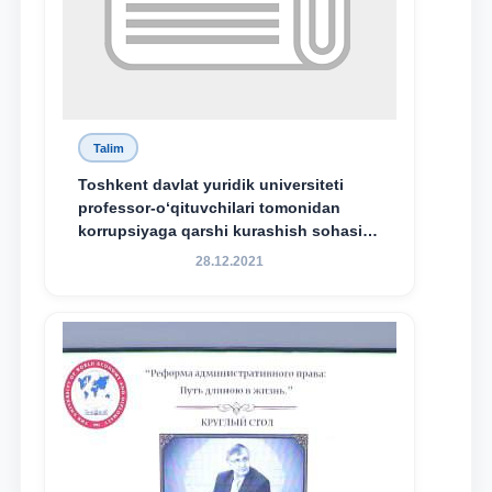
Talim
Toshkent davlat yuridik universiteti
professor-o‘qituvchilari tomonidan
korrupsiyaga qarshi kurashish sohasida
amalga oshirilayotgan islohotlar hamda
28.12.2021
olib borilayotgan tadqiqotlar natijalarini
xalqaro hamjamiyatga yetkazish
maqsadida xorijiy va mahalliy ilmiy
nashrlarda chop etilgan maqolalar
dayjesti