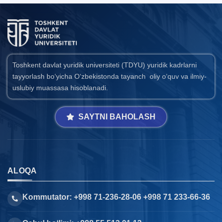
Toshkent davlat yuridik universiteti (TDYU) yuridik kadrlarni
tayyorlash bo‘yicha O‘zbekistonda tayanch oliy o‘quv va ilmiy-
uslubiy muassasa hisoblanadi.
SAYTNI BAHOLASH
ALOQA
Kommutator: +998 71-236-28-06 +998 71 233-66-36