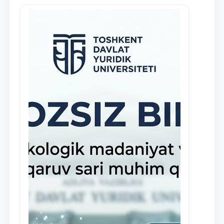
tashabbus — “Yuridik klinika
stipendiyasi” joriy etilgan.