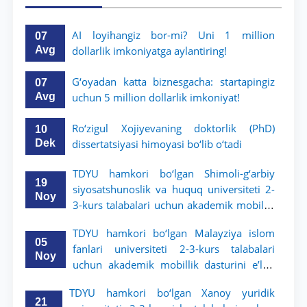
AI loyihangiz bor-mi? Uni 1 million
07
Avg
dollarlik imkoniyatga aylantiring!
G‘oyadan katta biznesgacha: startapingiz
07
Avg
uchun 5 million dollarlik imkoniyat!
Ro‘zigul Xojiyevaning doktorlik (PhD)
10
Dek
dissertatsiyasi himoyasi bo‘lib o‘tadi
TDYU hamkori bo‘lgan Shimoli-g‘arbiy
19
siyosatshunoslik va huquq universiteti 2-
Noy
3-kurs talabalari uchun akademik mobillik
dasturini e’lon qildi
TDYU hamkori bo‘lgan Malayziya islom
05
fanlari universiteti 2-3-kurs talabalari
Noy
uchun akademik mobillik dasturini e’lon
qiladi
TDYU hamkori bo‘lgan Xanoy yuridik
21