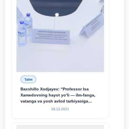
Talim
Baxshillo Xodjayev: “Professor Isa
Xamedovning hayot yo‘li — ilm-fanga,
vatanga va yosh avlod tarbiyasiga
sodiqlikning oliy namunasidir”.
28.12.2021