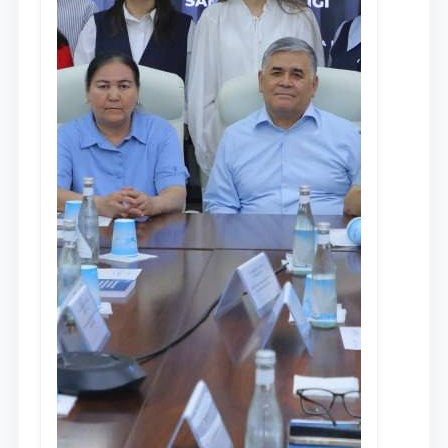
Ism va familiyangiz
Telefon raqamingiz
Pochta
yuborish