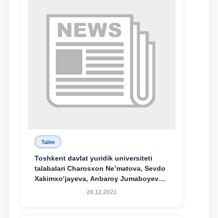
Talim
Toshkent davlat yuridik universiteti
talabalari Charosxon Ne’matova, Sevdo
Xakimxo‘jayeva, Anbaroy Jumaboyeva
hamda TDYU qoshidagi M.S.Vosiqova
28.12.2021
nomidagi akademik litsey 1-kurs
o‘quvchisi Abduvali Maxamadaliyev