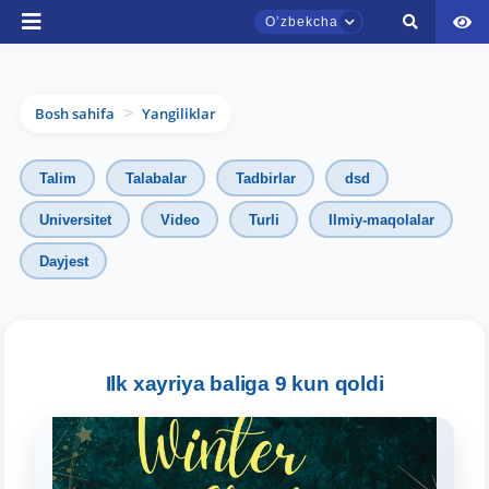
Oʼzbekcha
Bosh sahifa
Yangiliklar
>
Talim
Talabalar
Tadbirlar
dsd
Universitet
Video
Turli
Ilmiy-maqolalar
Dayjest
TDYU qabul murojaatlari chati
Onlayn
Assalomu alaykum! TDYU qabul murojaatlari
chatiga xush kelibsiz.
Ilk xayriya baliga 9 kun qoldi
Qabul bo'yicha murojaatlaringizni ushbu
chatda qoldiring.