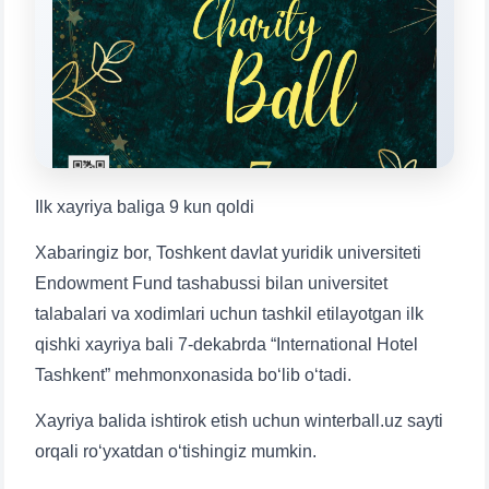
Mavzuni tanlang — keyin shu mavzudagi aniq
savollar chiqadi:
1. Hujjatlar (bakalavr) (5)
2. Hujjatlar (magistr) (4)
3. Suhbat (bakalavr) (8)
4. Suhbat (magistr) (5)
5. To'lov-kontrakt (2)
6. Elektron ariza (16)
7. Call-center (4)
8. Bakalavriat kvotasi (3)
Ilk xayriya baliga 9 kun qoldi
9. Magistratura kvotasi (4)
✉️ Adminga yozish
Xabaringiz bor, Toshkent davlat yuridik universiteti
Endowment Fund tashabussi bilan universitet
talabalari va xodimlari uchun tashkil etilayotgan ilk
qishki xayriya bali 7-dekabrda “International Hotel
Tashkent” mehmonxonasida bo‘lib o‘tadi.
Xayriya balida ishtirok etish uchun winterball.uz sayti
orqali ro‘yxatdan o‘tishingiz mumkin.