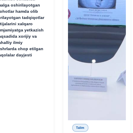
alga oshirilayotgan
lohotlar hamda olib
rilayotgan tadqiqotlar
tijalarini xalqaro
mjamiyatga yetkazish
qsadida xorijiy va
halliy ilmiy
shrlarda chop etilgan
qolalar dayjesti
Talim