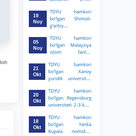
dissertatsiyasi
TDYU hamkori
himoyasi bo‘lib
19
bo‘lgan Shimoli-
o‘tadi
Noy
g‘arbiy
siyosatshunoslik va
TDYU hamkori
huquq universiteti
05
bo‘lgan Malayziya
2-3-kurs talabalari
Noy
islom fanlari
uchun akademik
universiteti 2-3-
mobillik dasturini
lish
TDYU hamkori
kurs talabalari
e’lon qildi
21
bo‘lgan Xanoy
uchun akademik
Okt
yuridik universiteti
mobillik dasturini
2-3-bosqich
e’lon qiladi
TDYU hamkori
talabalari uchun
20
bo‘lgan Regensburg
akademik mobillik
Okt
universiteti 2-3-kurs
dasturini e’lon qildi
talabalari uchun
TDYU hamkori
akademik mobillik
18
bo‘lgan Yanka
dasturini e’lon qildi
Okt
Kupala nomidagi