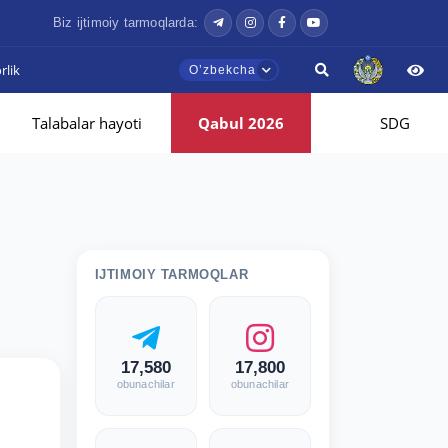
Biz ijtimoiy tarmoqlarda:
lik
Oʼzbekcha
Talabalar hayoti
Qabul 2026
SDG
IJTIMOIY TARMOQLAR
17,580
17,800
obunachilar
obunachilar