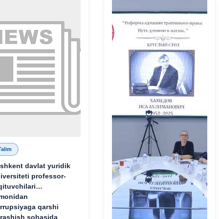
Talim
shkent davlat yuridik
iversiteti professor-
qituvchilari
monidan
rrupsiyaga qarshi
rashish sohasida