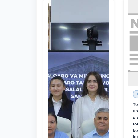
To
un
o‘
to
ko
ku