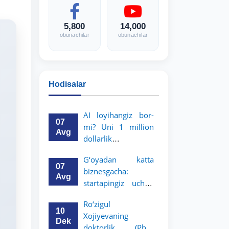
5,800
14,000
obunachilar
obunachilar
Hodisalar
AI loyihangiz bor-
07
mi? Uni 1 million
Avg
dollarlik
imkoniyatga
G‘oyadan katta
aylantiring!
07
biznesgacha:
Avg
startapingiz uchun
5 million dollarlik
Ro‘zigul
imkoniyat!
10
Xojiyevaning
Dek
doktorlik (PhD)