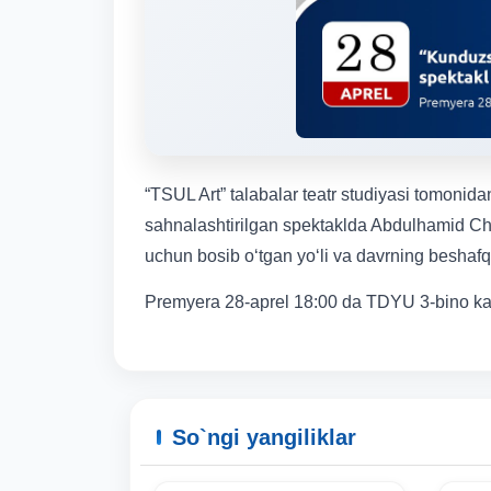
“TSUL Art” talabalar teatr studiyasi tomoni
sahnalashtirilgan spektaklda Abdulhamid Cho
uchun bosib oʻtgan yoʻli va davrning beshafqat
Premyera 28-aprel 18:00 da TDYU 3-bino katt
So`ngi yangiliklar