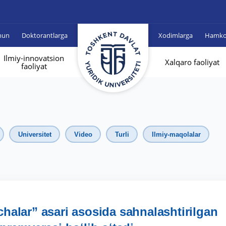
hun
Doktorantlarga
Xodimlarga
Hamkor
Ilmiy-innovatsion
Xalqaro faoliyat
faoliyat
Universitet
Video
Turli
Ilmiy-maqolalar
alar” asari asosida sahnalashtirilgan