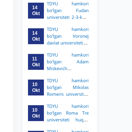
TDYU hamkori
talabalari uchun
14
bo‘lgan Fudan
akademik mobillik
Okt
universiteti 2-3-kurs
dasturini e’lon qildi
talabalari uchun
TDYU hamkori
akademik mobillik
14
bo‘lgan Voronej
dasturini e’lon qildi
Okt
davlat universiteti 2-
3-bosqich talabalari
TDYU hamkori
uchun akademik
11
bo‘lgan Adam
mobillik dasturini
Okt
Miskevich
e’lon qildi
universiteti 2-3-
TDYU hamkori
bosqich talabalari
10
bo‘lgan Mikolas
uchun akademik
Okt
Romeris universiteti
mobillik dasturini
2-3-kurs talabalari
e’lon qildi
TDYU hamkori
uchun akademik
10
bo‘lgan Roma Tre
mobillik dasturini
Okt
universiteti huquq
e’lon qildi
maktabi 2-3-kurs
TDYU hamkori