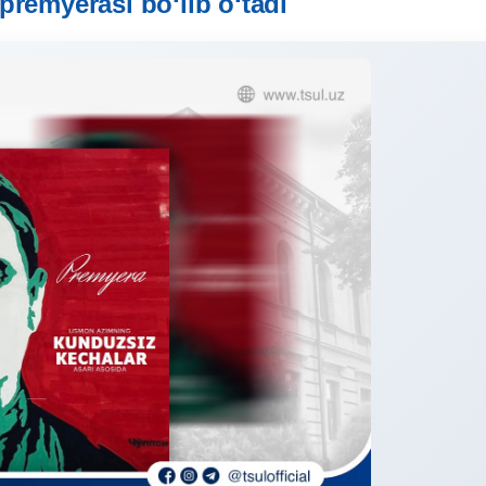
premyerasi boʻlib oʻtadi