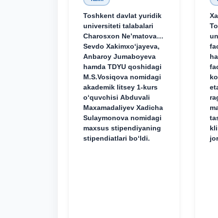
Toshkent davlat yuridik
Xa
universiteti talabalari
To
Charosxon Ne’matova,
un
Sevdo Xakimxo‘jayeva,
fa
Anbaroy Jumaboyeva
ha
hamda TDYU qoshidagi
fa
M.S.Vosiqova nomidagi
ko
akademik litsey 1-kurs
et
o‘quvchisi Abduvali
ra
Maxamadaliyev Xadicha
ma
Sulaymonova nomidagi
ta
maxsus stipendiyaning
kl
stipendiatlari bo‘ldi.
jo