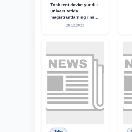
Toshkent davlat yuridik
universitetida
magistrantlarning ilmiy-
amaliy konferensiyasi
28.12.2021
o‘tkazildi
Talim