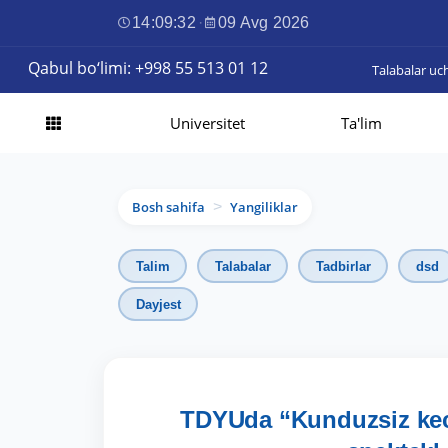
14:09:33
·
09 Avg 2026
Qabul bo‘limi: +998 55 513 01 12
Talabalar uc
Universitet
Ta'lim
Bosh sahifa
Yangiliklar
>
Talim
Talabalar
Tadbirlar
dsd
Dayjest
TDYUda “Kunduzsiz kech