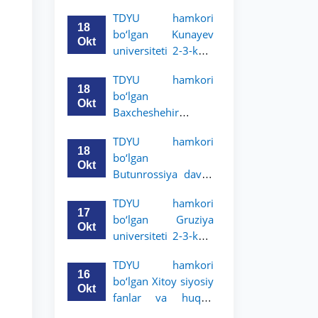
Grodno davlat
TDYU hamkori
universiteti 2-3-
18
bo‘lgan Kunayev
bosqich talabalari
Okt
universiteti 2-3-kurs
uchun akademik
talabalari uchun
mobillik dasturini
TDYU hamkori
akademik mobillik
e’lon qildi
18
bo‘lgan
dasturini e’lon qiladi
Okt
Baxcheshehir
universiteti 2-3-
TDYU hamkori
bosqich talabalari
18
bo‘lgan
uchun akademik
Okt
Butunrossiya davlat
mobillik dasturini
adliya universiteti 2-
e’lon qildi
TDYU hamkori
3-kurs talabalari
17
bo‘lgan Gruziya
uchun akademik
Okt
universiteti 2-3-kurs
mobillik dasturini
talabalari uchun
e’lon qildi
TDYU hamkori
akademik mobillik
16
bo‘lgan Xitoy siyosiy
dasturini e’lon qildi
Okt
fanlar va huquq
universiteti 2-3-kurs