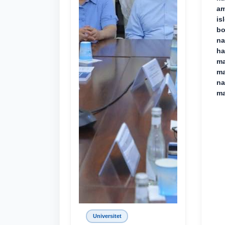
am
is
bo
na
ha
ma
ma
na
ma
Universitet