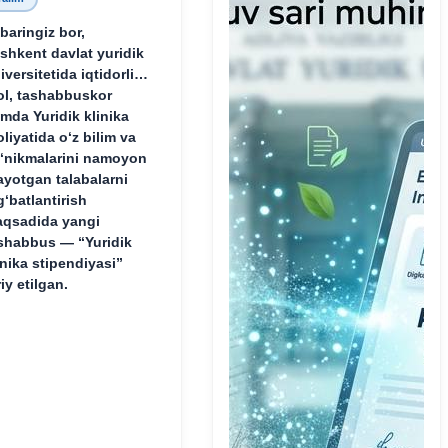
baringiz bor,
shkent davlat yuridik
iversitetida iqtidorli,
ol, tashabbuskor
mda Yuridik klinika
oliyatida o‘z bilim va
‘nikmalarini namoyon
ayotgan talabalarni
g‘batlantirish
qsadida yangi
shabbus — “Yuridik
inika stipendiyasi”
riy etilgan.