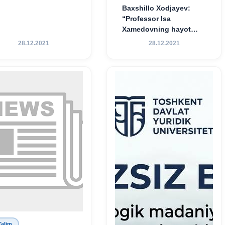
Baxshillo Xodjayev:
“Professor Isa
Xamedovning hayot
yo‘li — ilm-fanga,
28.12.2021
28.12.2021
vatanga va yosh avlod
tarbiyasiga sodiqlikning
oliy namunasidir”.
Talim