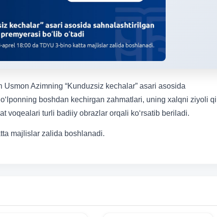
dan Usmon Azimning “Kunduzsiz kechalar” asari asosida
ʻlponning boshdan kechirgan zahmatlari, uning xalqni ziyoli qi
 voqealari turli badiiy obrazlar orqali koʻrsatib beriladi.
a majlislar zalida boshlanadi.