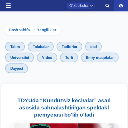
Oʼzbekcha
Bosh sahifa
Yangiliklar
>
Talim
Talabalar
Tadbirlar
dsd
Universitet
Video
Turli
Ilmiy-maqolalar
Dayjest
TDYU qabul murojaatlari chati
Onlayn
Assalomu alaykum! TDYU qabul murojaatlari
chatiga xush kelibsiz.
TDYUda “Kunduzsiz kechalar” asari
asosida sahnalashtirilgan spektakl
Qabul bo'yicha murojaatlaringizni ushbu
premyerasi boʻlib oʻtadi
chatda qoldiring.