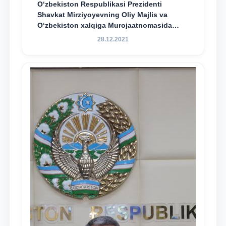
O‘zbekiston Respublikasi Prezidenti
Shavkat Mirziyoyevning Oliy Majlis va
O‘zbekiston xalqiga Murojaatnomasida
belgilangan vazifalar mazmun-mohiyatini
28.12.2021
keng jamoatchilikka yetkazish bo‘yicha
media-reja ijrosi yuzasidan qilingan ishlar
dayjesti