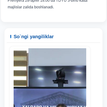
Premyera 28-aprel 18:00 da TDYU 3-bino katta
majlislar zalida boshlanadi.
So`ngi yangiliklar