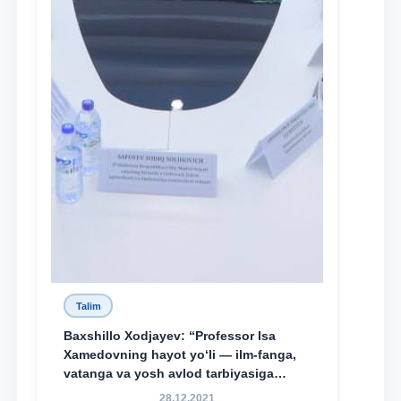
Talim
Baxshillo Xodjayev: “Professor Isa
Xamedovning hayot yo‘li — ilm-fanga,
vatanga va yosh avlod tarbiyasiga
sodiqlikning oliy namunasidir”.
28.12.2021