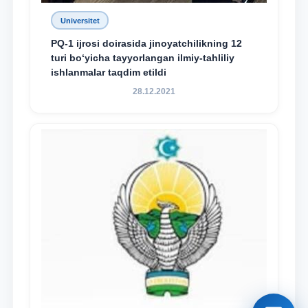
Universitet
PQ-1 ijrosi doirasida jinoyatchilikning 12
turi bo‘yicha tayyorlangan ilmiy-tahliliy
ishlanmalar taqdim etildi
28.12.2021