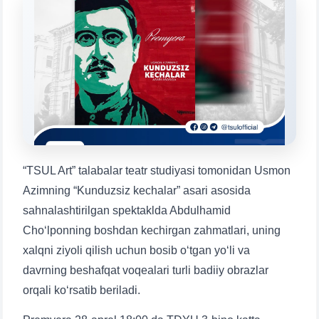
Mavzuni tanlang — keyin shu mavzudagi aniq
savollar chiqadi:
1. Hujjatlar (bakalavr) (5)
2. Hujjatlar (magistr) (4)
3. Suhbat (bakalavr) (8)
4. Suhbat (magistr) (5)
5. To'lov-kontrakt (2)
6. Elektron ariza (16)
7. Call-center (4)
8. Bakalavriat kvotasi (3)
9. Magistratura kvotasi (4)
✉️ Adminga yozish
“TSUL Art” talabalar teatr studiyasi tomonidan Usmon
Azimning “Kunduzsiz kechalar” asari asosida
sahnalashtirilgan spektaklda Abdulhamid
Choʻlponning boshdan kechirgan zahmatlari, uning
xalqni ziyoli qilish uchun bosib oʻtgan yoʻli va
davrning beshafqat voqealari turli badiiy obrazlar
orqali koʻrsatib beriladi.