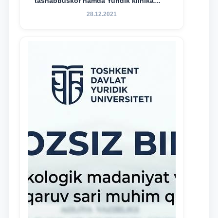
tashabbuskor hamda Yuridik klinika
faoliyatida o‘z bilim va ko‘nikmalarini
28.12.2021
namoyon etayotgan talabalarni
rag‘batlantirish maqsadida yangi
tashabbus — “Yuridik klinika
stipendiyasi” joriy etilgan.