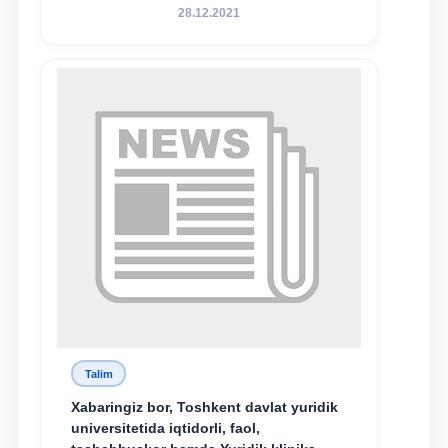
hamda TDYU qoshidagi M.S.Vosiqova
28.12.2021
nomidagi akademik litsey 1-kurs
o‘quvchisi Abduvali Maxamadaliyev
Xadicha Sulaymonova nomidagi
maxsus stipendiyaning stipendiatlari
bo‘ldi.
Talim
Xabaringiz bor, Toshkent davlat yuridik
universitetida iqtidorli, faol,