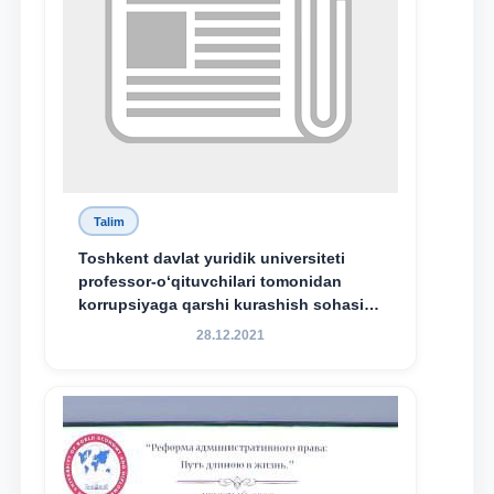
Talim
Toshkent davlat yuridik universiteti
professor-o‘qituvchilari tomonidan
korrupsiyaga qarshi kurashish sohasida
amalga oshirilayotgan islohotlar hamda
28.12.2021
olib borilayotgan tadqiqotlar natijalarini
xalqaro hamjamiyatga yetkazish
maqsadida xorijiy va mahalliy ilmiy
nashrlarda chop etilgan maqolalar
dayjesti