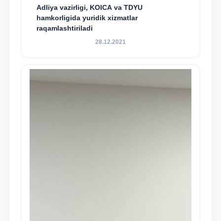
Adliya vazirligi, KOICA va TDYU
hamkorligida yuridik xizmatlar
raqamlashtiriladi
28.12.2021