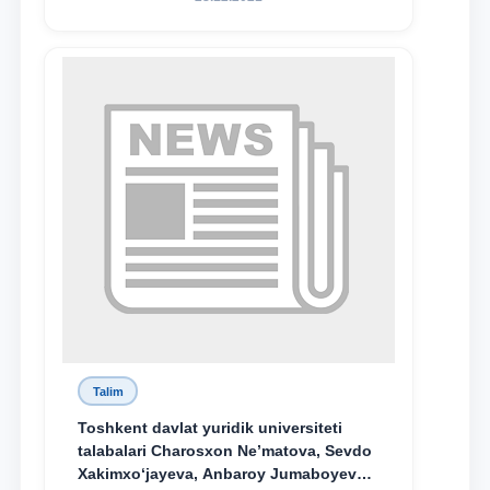
Talim
Toshkent davlat yuridik universiteti
talabalari Charosxon Ne’matova, Sevdo
Xakimxo‘jayeva, Anbaroy Jumaboyeva