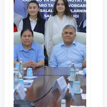
Ism va familiyangiz
Telefon raqamingiz
Pochta
yuborish