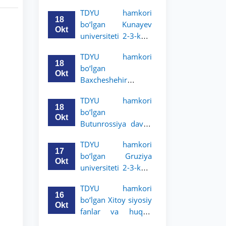
Grodno davlat
TDYU hamkori
universiteti 2-3-
18
bo‘lgan Kunayev
bosqich talabalari
Okt
universiteti 2-3-kurs
uchun akademik
talabalari uchun
mobillik dasturini
TDYU hamkori
akademik mobillik
e’lon qildi
18
bo‘lgan
dasturini e’lon qiladi
Okt
Baxcheshehir
universiteti 2-3-
TDYU hamkori
bosqich talabalari
18
bo‘lgan
uchun akademik
Okt
Butunrossiya davlat
mobillik dasturini
adliya universiteti 2-
e’lon qildi
TDYU hamkori
3-kurs talabalari
17
bo‘lgan Gruziya
uchun akademik
Okt
universiteti 2-3-kurs
mobillik dasturini
talabalari uchun
e’lon qildi
TDYU hamkori
akademik mobillik
16
bo‘lgan Xitoy siyosiy
dasturini e’lon qildi
Okt
fanlar va huquq
universiteti 2-3-kurs