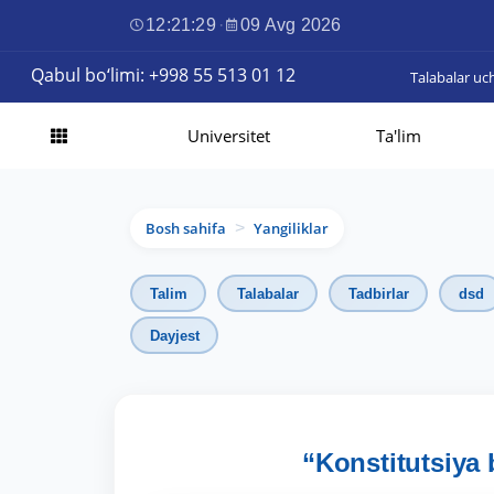
12:21:31
·
09 Avg 2026
Qabul bo‘limi: +998 55 513 01 12
Talabalar uc
Universitet
Ta'lim
Bosh sahifa
Yangiliklar
>
Talim
Talabalar
Tadbirlar
dsd
Dayjest
“Konstitutsiya 