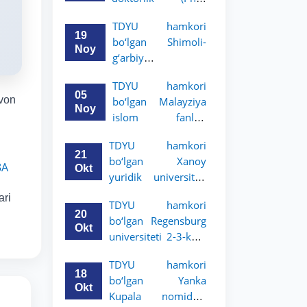
dissertatsiyasi
TDYU hamkori
himoyasi bo‘lib
19
bo‘lgan Shimoli-
o‘tadi
Noy
g‘arbiy
siyosatshunoslik va
TDYU hamkori
huquq universiteti
05
ovon
bo‘lgan Malayziya
2-3-kurs talabalari
Noy
islom fanlari
uchun akademik
universiteti 2-3-
mobillik dasturini
TDYU hamkori
kurs talabalari
e’lon qildi
21
bo‘lgan Xanoy
uchun akademik
8A
Okt
yuridik universiteti
mobillik dasturini
2-3-bosqich
e’lon qiladi
ari
TDYU hamkori
talabalari uchun
20
bo‘lgan Regensburg
akademik mobillik
Okt
universiteti 2-3-kurs
dasturini e’lon qildi
talabalari uchun
TDYU hamkori
akademik mobillik
18
bo‘lgan Yanka
dasturini e’lon qildi
Okt
Kupala nomidagi