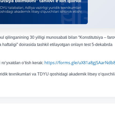
l qilinganining 30 yilligi munosabati bilan “Konstitutsiya – far
a haftaligi” doirasida tashkil etilayotgan onlayn test 5-dekabrda
https://forms.gle/uX81a8gjSAarNdb
i ro‘yxatdan o‘tish kerak:
uridik texnikumlari va TDYU qoshidagi akademik litsey o‘quvchil