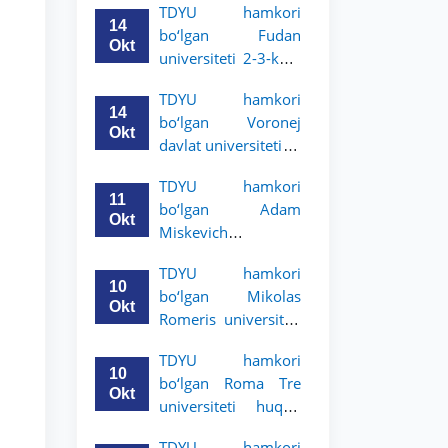
TDYU hamkori
talabalari uchun
14
bo‘lgan Fudan
akademik mobillik
Okt
universiteti 2-3-kurs
dasturini e’lon qildi
talabalari uchun
TDYU hamkori
akademik mobillik
14
bo‘lgan Voronej
dasturini e’lon qildi
Okt
davlat universiteti 2-
3-bosqich talabalari
TDYU hamkori
uchun akademik
11
bo‘lgan Adam
mobillik dasturini
Okt
Miskevich
e’lon qildi
universiteti 2-3-
TDYU hamkori
bosqich talabalari
10
bo‘lgan Mikolas
uchun akademik
Okt
Romeris universiteti
mobillik dasturini
2-3-kurs talabalari
e’lon qildi
TDYU hamkori
uchun akademik
10
bo‘lgan Roma Tre
mobillik dasturini
Okt
universiteti huquq
e’lon qildi
maktabi 2-3-kurs
TDYU hamkori