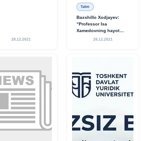
Talim
Baxshillo Xodjayev:
“Professor Isa
Xamedovning hayot
yo‘li — ilm-fanga,
28.12.2021
28.12.2021
vatanga va yosh avlod
tarbiyasiga sodiqlikning
oliy namunasidir”.