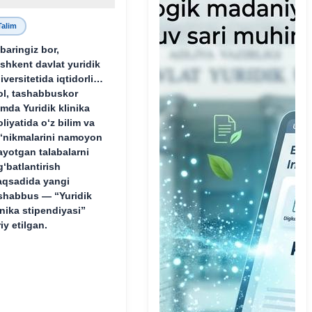
Talim
baringiz bor,
shkent davlat yuridik
iversitetida iqtidorli,
ol, tashabbuskor
mda Yuridik klinika
oliyatida o‘z bilim va
‘nikmalarini namoyon
ayotgan talabalarni
g‘batlantirish
qsadida yangi
shabbus — “Yuridik
inika stipendiyasi”
riy etilgan.