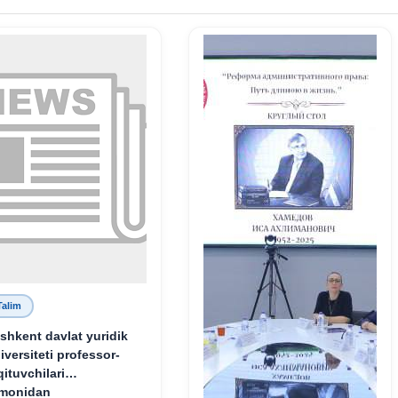
Talim
shkent davlat yuridik
iversiteti professor-
qituvchilari
monidan