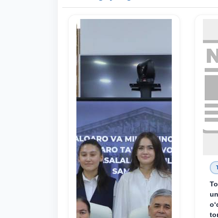
To
un
o‘
to