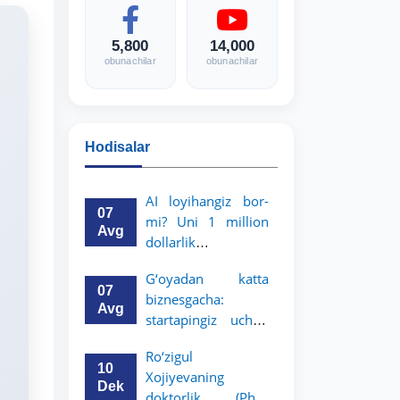
5,800
14,000
obunachilar
obunachilar
Hodisalar
AI loyihangiz bor-
07
mi? Uni 1 million
Avg
dollarlik
imkoniyatga
G‘oyadan katta
aylantiring!
07
biznesgacha:
Avg
startapingiz uchun
5 million dollarlik
Ro‘zigul
imkoniyat!
10
Xojiyevaning
Dek
doktorlik (PhD)