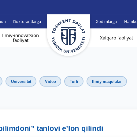
hun
Doktorantlarga
Xodimlarga
Hamkor
Ilmiy-innovatsion
Xalqaro faoliyat
faoliyat
Universitet
Video
Turli
Ilmiy-maqolalar
bilimdoni” tanlovi e’lon qilindi