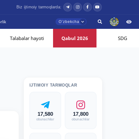
Biz ijtimoiy tarmoqlarda:
lik
Oʼzbekcha
Talabalar hayoti
Qabul 2026
SDG
IJTIMOIY TARMOQLAR
17,580
17,800
obunachilar
obunachilar