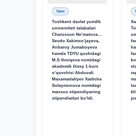
Talim
Toshkent davlat yuridik
Xa
universiteti talabalari
To
Charosxon Ne’matova,
un
Sevdo Xakimxo‘jayeva,
fa
Anbaroy Jumaboyeva
ha
hamda TDYU qoshidagi
fa
M.S.Vosiqova nomidagi
ko
akademik litsey 1-kurs
et
o‘quvchisi Abduvali
ra
Maxamadaliyev Xadicha
ma
Sulaymonova nomidagi
ta
maxsus stipendiyaning
kl
stipendiatlari bo‘ldi.
jo