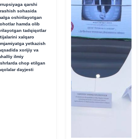
rrupsiyaga qarshi
rashish sohasida
alga oshirilayotgan
lohotlar hamda olib
rilayotgan tadqiqotlar
tijalarini xalqaro
mjamiyatga yetkazish
qsadida xorijiy va
halliy ilmiy
shrlarda chop etilgan
qolalar dayjesti