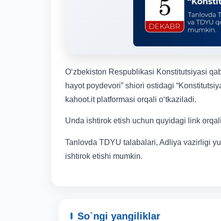
O‘zbekiston Respublikasi Konstitutsiyasi qabu
hayot poydevori” shiori ostidagi “Konstitutsiy
kahoot.it platformasi orqali o‘tkaziladi.
Unda ishtirok etish uchun quyidagi link orqal
Tanlovda TDYU talabalari, Adliya vazirligi y
ishtirok etishi mumkin.
So`ngi yangiliklar