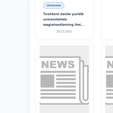
Universitet
Toshkent davlat yuridik
universitetida
magistrantlarning ilmiy-
amaliy konferensiyasi
28.12.2021
o‘tkazildi