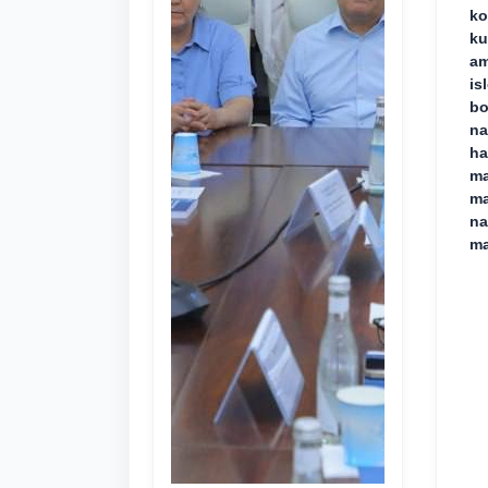
ko
ku
am
is
bo
na
ha
ma
ma
na
ma