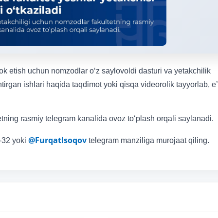
ok etish uchun nomzodlar o‘z saylovoldi dasturi va yetakchilik
tirgan ishlari haqida taqdimot yoki qisqa videorolik tayyorlab, e
etning rasmiy telegram kanalida ovoz to‘plash orqali saylanadi.
@FurqatIsoqov
-32 yoki
telegram manziliga murojaat qiling.