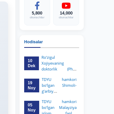
5,800
14,000
obunachilar
obunachilar
Hodisalar
Ro‘zigul
10
Xojiyevaning
Dek
doktorlik (PhD)
dissertatsiyasi
TDYU hamkori
himoyasi bo‘lib
19
bo‘lgan Shimoli-
o‘tadi
Noy
g‘arbiy
siyosatshunoslik va
TDYU hamkori
huquq universiteti
05
bo‘lgan Malayziya
2-3-kurs talabalari
Noy
islom fanlari