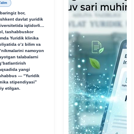
Talim
baringiz bor,
shkent davlat yuridik
iversitetida iqtidorli,
ol, tashabbuskor
mda Yuridik klinika
oliyatida o‘z bilim va
‘nikmalarini namoyon
ayotgan talabalarni
g‘batlantirish
qsadida yangi
shabbus — “Yuridik
inika stipendiyasi”
riy etilgan.