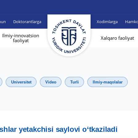
hun
Doktorantlarga
Xodimlarga
Hamkor
Ilmiy-innovatsion
Xalqaro faoliyat
faoliyat
Universitet
Video
Turli
Ilmiy-maqolalar
hlar yetakchisi saylovi o‘tkaziladi