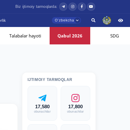
Biz ijtimoiy tarmoqlarda:
lik
Oʼzbekcha
Talabalar hayoti
Qabul 2026
SDG
IJTIMOIY TARMOQLAR
17,580
17,800
obunachilar
obunachilar