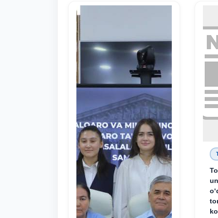
To
un
o‘
to
ko