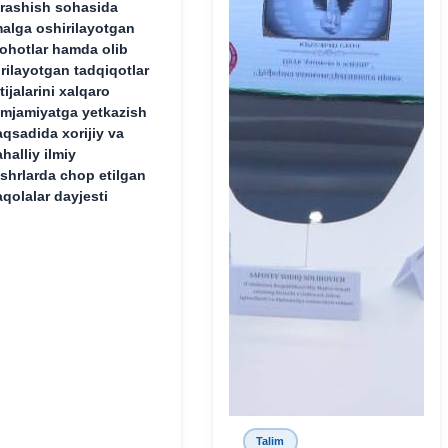
rashish sohasida
alga oshirilayotgan
lohotlar hamda olib
rilayotgan tadqiqotlar
tijalarini xalqaro
mjamiyatga yetkazish
qsadida xorijiy va
halliy ilmiy
shrlarda chop etilgan
qolalar dayjesti
Talim