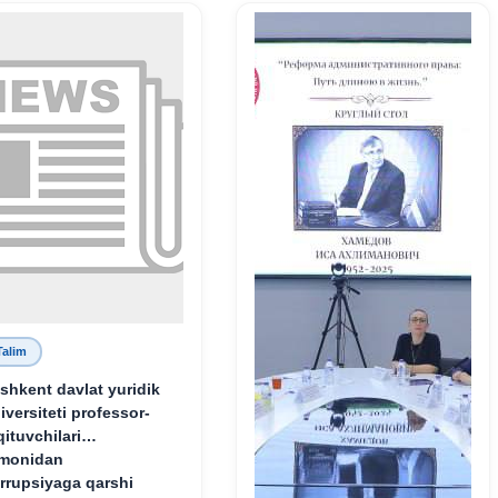
Talim
shkent davlat yuridik
iversiteti professor-
qituvchilari
monidan
rrupsiyaga qarshi