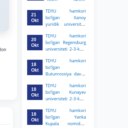
uchun akademik
universiteti 2-3-
mobillik dasturini
TDYU hamkori
kurs talabalari
e’lon qildi
21
bo‘lgan Xanoy
uchun akademik
Okt
yuridik universiteti
mobillik dasturini
2-3-bosqich
e’lon qiladi
TDYU hamkori
talabalari uchun
20
bo‘lgan Regensburg
akademik mobillik
Okt
universiteti 2-3-kurs
’lon
dasturini e’lon qildi
talabalari uchun
TDYU hamkori
akademik mobillik
18
bo‘lgan
dasturini e’lon qildi
Okt
Butunrossiya davlat
adliya universiteti 2-
TDYU hamkori
3-kurs talabalari
18
bo‘lgan Kunayev
uchun akademik
Okt
universiteti 2-3-kurs
mobillik dasturini
talabalari uchun
e’lon qildi
TDYU hamkori
akademik mobillik
18
bo‘lgan Yanka
dasturini e’lon qiladi
Okt
Kupala nomidagi