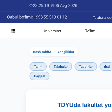
23:25:20
·
06 Avg 2026
Qabul bo‘limi: +998 55 513 01 12
Talabalar uc
Universitet
Ta'lim
Bosh sahifa
Yangiliklar
>
Talim
Talabalar
Tadbirlar
dsd
Dayjest
TDYUda fakultet yos