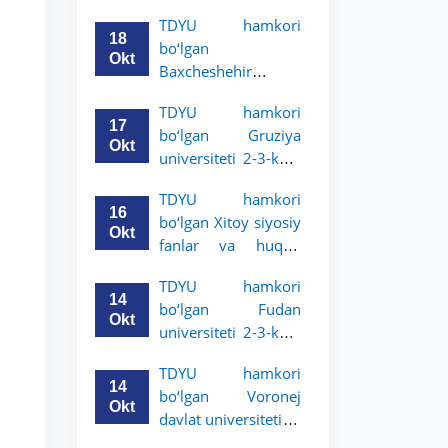
Grodno davlat
TDYU hamkori
universiteti 2-3-
18
bo‘lgan
bosqich talabalari
Okt
Baxcheshehir
uchun akademik
universiteti 2-3-
mobillik dasturini
TDYU hamkori
bosqich talabalari
e’lon qildi
17
bo‘lgan Gruziya
uchun akademik
Okt
universiteti 2-3-kurs
mobillik dasturini
talabalari uchun
e’lon qildi
TDYU hamkori
akademik mobillik
16
bo‘lgan Xitoy siyosiy
dasturini e’lon qildi
Okt
fanlar va huquq
universiteti 2-3-kurs
TDYU hamkori
talabalari uchun
14
bo‘lgan Fudan
akademik mobillik
Okt
universiteti 2-3-kurs
dasturini e’lon qildi
talabalari uchun
TDYU hamkori
akademik mobillik
14
bo‘lgan Voronej
dasturini e’lon qildi
Okt
davlat universiteti 2-
3-bosqich talabalari