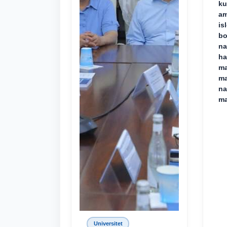
ku
am
is
bo
na
ha
ma
ma
na
ma
Universitet