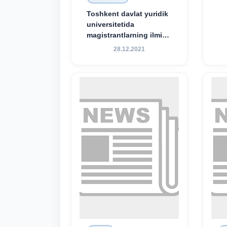
Toshkent davlat yuridik
universitetida
magistrantlarning ilmiy-
amaliy konferensiyasi
28.12.2021
o‘tkazildi