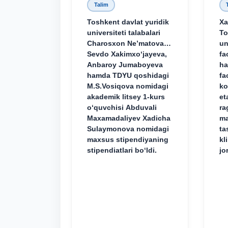
Talim
Toshkent davlat yuridik
Xa
universiteti talabalari
To
Charosxon Ne’matova,
un
Sevdo Xakimxo‘jayeva,
fa
Anbaroy Jumaboyeva
ha
hamda TDYU qoshidagi
fa
M.S.Vosiqova nomidagi
ko
akademik litsey 1-kurs
et
o‘quvchisi Abduvali
ra
Maxamadaliyev Xadicha
ma
Sulaymonova nomidagi
ta
maxsus stipendiyaning
kl
stipendiatlari bo‘ldi.
jo