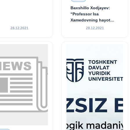
Baxshillo Xodjayev:
“Professor Isa
Xamedovning hayot
yo‘li — ilm-fanga,
28.12.2021
28.12.2021
vatanga va yosh avlod
tarbiyasiga sodiqlikning
oliy namunasidir”.