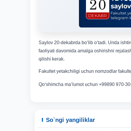
Saylov 20-dekabrda bo‘lib o‘tadi. Unda ishtir
faoliyati davomida amalga oshirishni rejalash
qilishi kerak.
Fakultet yetakchiligi uchun nomzodlar fakult
Qo‘shimcha ma’lumot uchun +99890 970-30
So`ngi yangiliklar