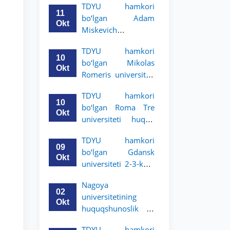
TDYU hamkori
uchun akademik
11
bo‘lgan Adam
mobillik dasturini
Okt
Miskevich
e’lon qildi
universiteti 2-3-
TDYU hamkori
bosqich talabalari
10
bo‘lgan Mikolas
uchun akademik
Okt
Romeris universiteti
mobillik dasturini
2-3-kurs talabalari
e’lon qildi
TDYU hamkori
uchun akademik
10
bo‘lgan Roma Tre
mobillik dasturini
Okt
universiteti huquq
e’lon qildi
maktabi 2-3-kurs
TDYU hamkori
talabalari uchun
09
bo‘lgan Gdansk
akademik mobillik
Okt
universiteti 2-3-kurs
dasturini e’lon qildi
talabalari uchun
Nagoya
akademik mobillik
02
universitetining
dasturini e’lon qildi
Okt
huquqshunoslik va
siyosiy fanlar
TDYU hamkori