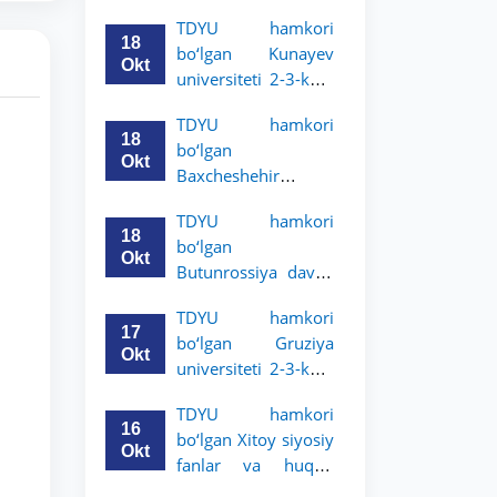
Grodno davlat
TDYU hamkori
universiteti 2-3-
18
bo‘lgan Kunayev
bosqich talabalari
Okt
universiteti 2-3-kurs
uchun akademik
talabalari uchun
mobillik dasturini
TDYU hamkori
akademik mobillik
e’lon qildi
18
bo‘lgan
dasturini e’lon qiladi
Okt
Baxcheshehir
universiteti 2-3-
TDYU hamkori
bosqich talabalari
18
bo‘lgan
uchun akademik
Okt
Butunrossiya davlat
mobillik dasturini
adliya universiteti 2-
e’lon qildi
TDYU hamkori
3-kurs talabalari
17
bo‘lgan Gruziya
uchun akademik
Okt
universiteti 2-3-kurs
mobillik dasturini
talabalari uchun
e’lon qildi
TDYU hamkori
akademik mobillik
16
bo‘lgan Xitoy siyosiy
dasturini e’lon qildi
Okt
fanlar va huquq
universiteti 2-3-kurs