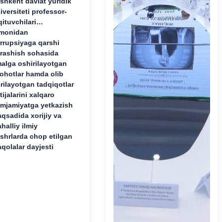
shkent davlat yuridik
iversiteti professor-
qituvchilari
monidan
rrupsiyaga qarshi
rashish sohasida
alga oshirilayotgan
lohotlar hamda olib
rilayotgan tadqiqotlar
tijalarini xalqaro
mjamiyatga yetkazish
qsadida xorijiy va
halliy ilmiy
shrlarda chop etilgan
qolalar dayjesti