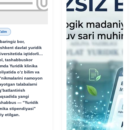
Talim
baringiz bor,
shkent davlat yuridik
iversitetida iqtidorli,
ol, tashabbuskor
mda Yuridik klinika
oliyatida o‘z bilim va
‘nikmalarini namoyon
ayotgan talabalarni
g‘batlantirish
qsadida yangi
shabbus — “Yuridik
inika stipendiyasi”
riy etilgan.