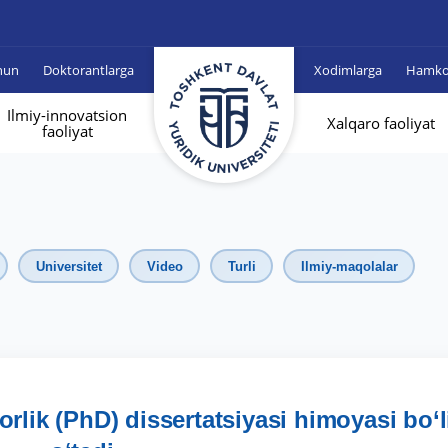
hun
Doktorantlarga
Xodimlarga
Hamkor
Ilmiy-innovatsion
Xalqaro faoliyat
faoliyat
Universitet
Video
Turli
Ilmiy-maqolalar
lik (PhD) dissertatsiyasi himoyasi bo‘l