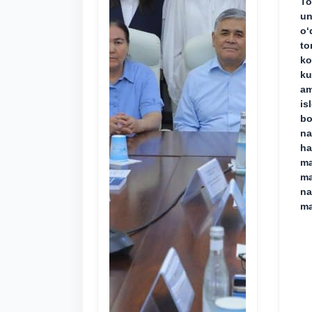
To
un
o‘
to
ko
ku
am
is
bo
na
ha
ma
ma
na
ma