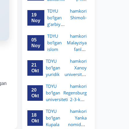
dissertatsiyasi
TDYU hamkori
himoyasi bo‘lib
19
bo‘lgan Shimoli-
o‘tadi
Noy
g‘arbiy
siyosatshunoslik va
TDYU hamkori
huquq universiteti
05
bo‘lgan Malayziya
2-3-kurs talabalari
Noy
islom fanlari
uchun akademik
universiteti 2-3-
mobillik dasturini
TDYU hamkori
kurs talabalari
e’lon qildi
21
bo‘lgan Xanoy
uchun akademik
Okt
yuridik universiteti
mobillik dasturini
2-3-bosqich
e’lon qiladi
lgan
TDYU hamkori
talabalari uchun
20
bo‘lgan Regensburg
akademik mobillik
Okt
universiteti 2-3-kurs
dasturini e’lon qildi
talabalari uchun
TDYU hamkori
akademik mobillik
18
bo‘lgan Yanka
dasturini e’lon qildi
Okt
Kupala nomidagi