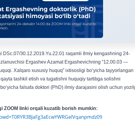
dagi DSc.07/30.12.2019.Yu.22.01 raqamli Ilmiy kengashning 24-
 izlanuvchisi Ergashev Azamat Ergashevichning “12.00.03 —
huquqi. Xalqaro xususiy huquq” ixtisosligi bo‘yicha tayyorlangan
ayta tashkil etish va tugatishni huquqiy tartibga solishni
 bo‘yicha falsafa doktori (PhD) ilmiy darajasini olish uchun yozi
i ZOOM linki orqali kuzatib borish mumkin:
30?pwd=T0RYR3BJaFg3aEcwYWRGelVqanpmdz09