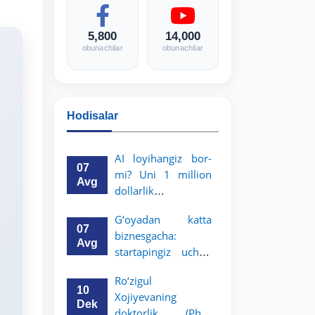
5,800
14,000
obunachilar
obunachilar
Hodisalar
AI loyihangiz bor-
07
mi? Uni 1 million
Avg
dollarlik
imkoniyatga
G‘oyadan katta
aylantiring!
07
biznesgacha:
Avg
startapingiz uchun
5 million dollarlik
Ro‘zigul
imkoniyat!
10
Xojiyevaning
Dek
doktorlik (PhD)