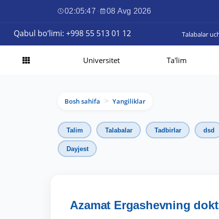
02:05:49
·
08 Avg 2026
Qabul bo‘limi: +998 55 513 01 12
Talabalar uc
Universitet
Ta'lim
Bosh sahifa
Yangiliklar
>
Talim
Talabalar
Tadbirlar
dsd
Dayjest
Azamat Ergashevning doktor