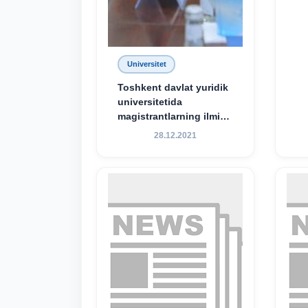
Universitet
Toshkent davlat yuridik
universitetida
magistrantlarning ilmiy-
amaliy konferensiyasi
28.12.2021
o‘tkazildi