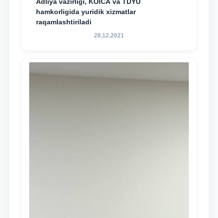
Adliya vazirligi, KOICA va TDYU
hamkorligida yuridik xizmatlar
raqamlashtiriladi
28.12.2021