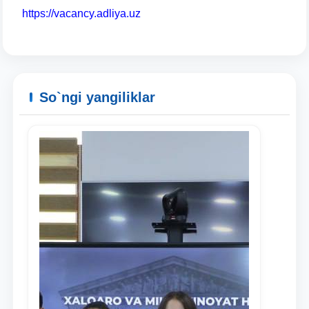
yuborish
https://vacancy.adliya.uz
So`ngi yangiliklar