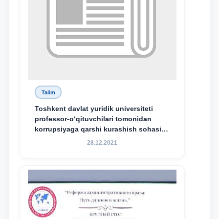
Talim
Toshkent davlat yuridik universiteti
professor-o‘qituvchilari tomonidan
korrupsiyaga qarshi kurashish sohasida
amalga oshirilayotgan islohotlar hamda
28.12.2021
olib borilayotgan tadqiqotlar natijalarini
xalqaro hamjamiyatga yetkazish
maqsadida xorijiy va mahalliy ilmiy
nashrlarda chop etilgan maqolalar
dayjesti