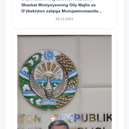
Shavkat Mirziyoyevning Oliy Majlis va
O‘zbekiston xalqiga Murojaatnomasida
belgilangan vazifalar mazmun-mohiyatini
28.12.2021
keng jamoatchilikka yetkazish bo‘yicha
media-reja ijrosi yuzasidan qilingan ishlar
dayjesti