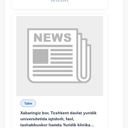
28.12.2021
nomidagi akademik litsey 1-kurs
o‘quvchisi Abduvali Maxamadaliyev
Xadicha Sulaymonova nomidagi
maxsus stipendiyaning stipendiatlari
bo‘ldi.
Talim
Xabaringiz bor, Toshkent davlat yuridik
universitetida iqtidorli, faol,
tashabbuskor hamda Yuridik klinika