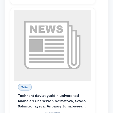
Talim
Toshkent davlat yuridik universiteti
talabalari Charosxon Ne’matova, Sevdo
Xakimxo‘jayeva, Anbaroy Jumaboyeva
hamda TDYU qoshidagi M.S.Vosiqova