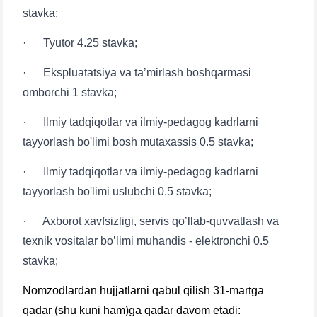
stavka;
· Tyutor 4.25 stavka;
· Ekspluatatsiya va taʼmirlash boshqarmasi
omborchi 1 stavka;
· Ilmiy tadqiqotlar va ilmiy-pedagog kadrlarni
tayyorlash bo'limi bosh mutaxassis 0.5 stavka;
· Ilmiy tadqiqotlar va ilmiy-pedagog kadrlarni
tayyorlash bo'limi uslubchi 0.5 stavka;
Ism va familiyangiz
· Axborot xavfsizligi, servis qoʼllab-quvvatlash va
texnik vositalar boʼlimi muhandis - elektronchi 0.5
Telefon raqamingiz
stavka;
Pochta
Nomzodlardan hujjatlarni qabul qilish 31-martga
qadar (shu kuni ham)ga qadar davom etadi: