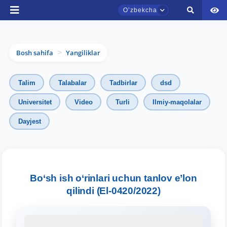
Oʼzbekcha
Bosh sahifa
Yangiliklar
>
Talim
Talabalar
Tadbirlar
dsd
Universitet
Video
Turli
Ilmiy-maqolalar
Dayjest
TDYU qabul murojaatlari chati
Onlayn
Assalomu alaykum! TDYU qabul murojaatlari
Bo‘sh ish o‘rinlari uchun tanlov e’lon
chatiga xush kelibsiz.
qilindi (El-0420/2022)
Qabul bo'yicha murojaatlaringizni ushbu
chatda qoldiring.