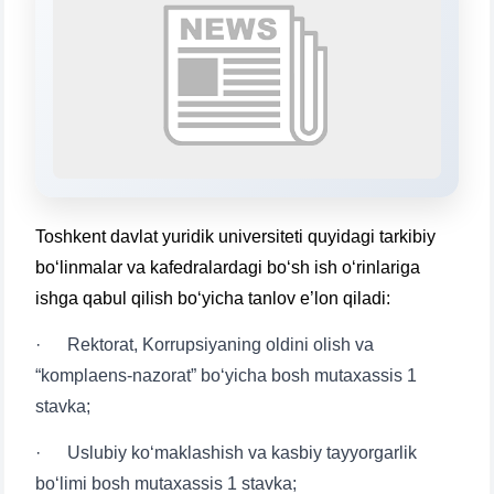
Mavzuni tanlang — keyin shu mavzudagi aniq
savollar chiqadi:
1. Hujjatlar (bakalavr) (5)
2. Hujjatlar (magistr) (4)
3. Suhbat (bakalavr) (8)
4. Suhbat (magistr) (5)
5. To'lov-kontrakt (2)
6. Elektron ariza (16)
7. Call-center (4)
8. Bakalavriat kvotasi (3)
Toshkent davlat yuridik universiteti quyidagi tarkibiy
9. Magistratura kvotasi (4)
✉️ Adminga yozish
bo‘linmalar va kafedralardagi bo‘sh ish o‘rinlariga
ishga qabul qilish bo‘yicha tanlov e’lon qiladi:
· Rektorat, Korrupsiyaning oldini olish va
“komplaens-nazorat” bo‘yicha bosh mutaxassis 1
stavka;
· Uslubiy ko‘maklashish va kasbiy tayyorgarlik
bo‘limi bosh mutaxassis 1 stavka;