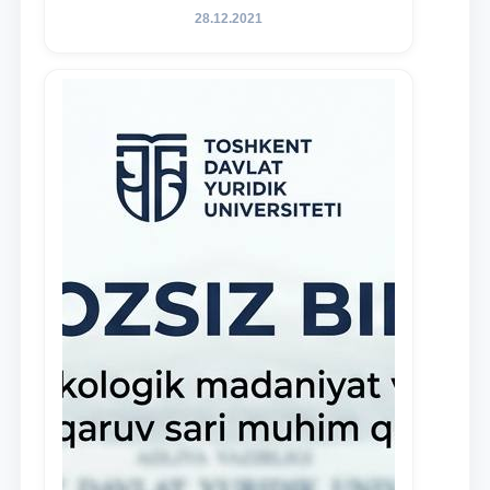
faoliyatida o‘z bilim va ko‘nikmalarini
28.12.2021
namoyon etayotgan talabalarni
rag‘batlantirish maqsadida yangi
tashabbus — “Yuridik klinika
stipendiyasi” joriy etilgan.