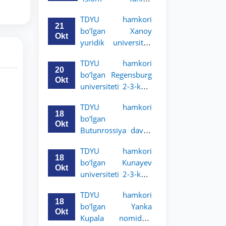
uchun akademik
universiteti 2-3-
mobillik dasturini
TDYU hamkori
kurs talabalari
e’lon qildi
21
bo‘lgan Xanoy
uchun akademik
Okt
yuridik universiteti
mobillik dasturini
2-3-bosqich
e’lon qiladi
TDYU hamkori
talabalari uchun
20
bo‘lgan Regensburg
akademik mobillik
Okt
universiteti 2-3-kurs
dasturini e’lon qildi
talabalari uchun
TDYU hamkori
akademik mobillik
18
bo‘lgan
dasturini e’lon qildi
Okt
Butunrossiya davlat
adliya universiteti 2-
TDYU hamkori
3-kurs talabalari
18
bo‘lgan Kunayev
uchun akademik
Okt
universiteti 2-3-kurs
mobillik dasturini
talabalari uchun
e’lon qildi
TDYU hamkori
akademik mobillik
18
bo‘lgan Yanka
dasturini e’lon qiladi
Okt
Kupala nomidagi