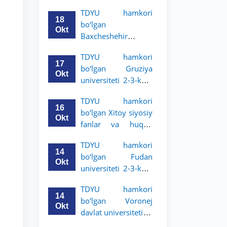
Grodno davlat
TDYU hamkori
universiteti 2-3-
18
bo‘lgan
bosqich talabalari
Okt
Baxcheshehir
uchun akademik
universiteti 2-3-
mobillik dasturini
TDYU hamkori
bosqich talabalari
e’lon qildi
17
bo‘lgan Gruziya
uchun akademik
Okt
universiteti 2-3-kurs
mobillik dasturini
talabalari uchun
e’lon qildi
TDYU hamkori
akademik mobillik
16
bo‘lgan Xitoy siyosiy
dasturini e’lon qildi
Okt
fanlar va huquq
universiteti 2-3-kurs
TDYU hamkori
talabalari uchun
14
bo‘lgan Fudan
akademik mobillik
Okt
universiteti 2-3-kurs
dasturini e’lon qildi
talabalari uchun
TDYU hamkori
akademik mobillik
14
bo‘lgan Voronej
dasturini e’lon qildi
Okt
davlat universiteti 2-
3-bosqich talabalari