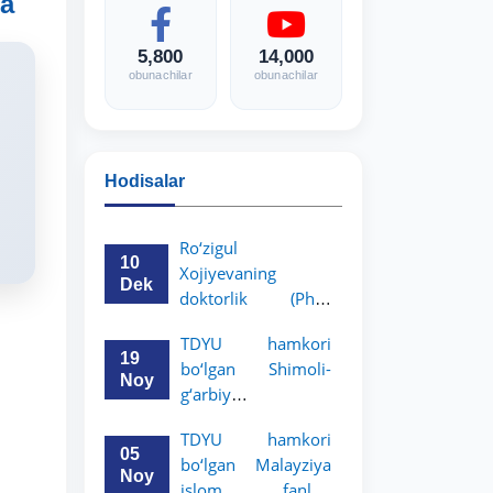
da
5,800
14,000
obunachilar
obunachilar
Hodisalar
Ro‘zigul
10
Xojiyevaning
Dek
doktorlik (PhD)
dissertatsiyasi
i
TDYU hamkori
himoyasi bo‘lib
19
bo‘lgan Shimoli-
o‘tadi
Noy
g‘arbiy
siyosatshunoslik va
TDYU hamkori
huquq universiteti
05
bo‘lgan Malayziya
2-3-kurs talabalari
Noy
islom fanlari