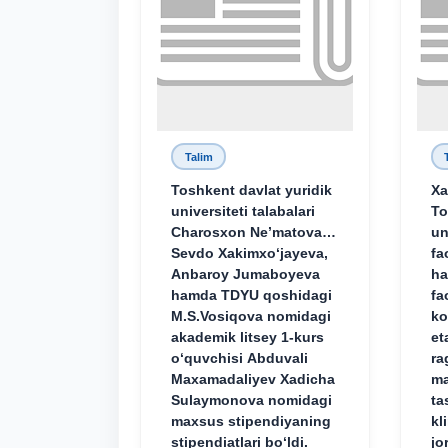
Talim
Toshkent davlat yuridik
Xa
universiteti talabalari
To
Charosxon Ne’matova,
un
Sevdo Xakimxo‘jayeva,
fa
Anbaroy Jumaboyeva
ha
hamda TDYU qoshidagi
fa
M.S.Vosiqova nomidagi
ko
akademik litsey 1-kurs
et
o‘quvchisi Abduvali
ra
Maxamadaliyev Xadicha
ma
Sulaymonova nomidagi
ta
maxsus stipendiyaning
kl
stipendiatlari bo‘ldi.
jo