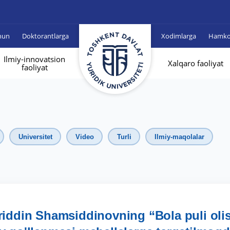
hun
Doktorantlarga
Xodimlarga
Hamkor
Ilmiy-innovatsion
Xalqaro faoliyat
faoliyat
Universitet
Video
Turli
Ilmiy-maqolalar
xriddin Shamsiddinovning “Bola puli oli