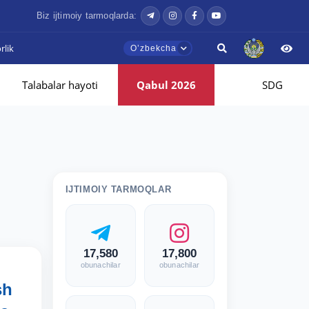
Biz ijtimoiy tarmoqlarda:
lik
Oʼzbekcha
Talabalar hayoti
Qabul 2026
SDG
IJTIMOIY TARMOQLAR
17,580
17,800
obunachilar
obunachilar
sh