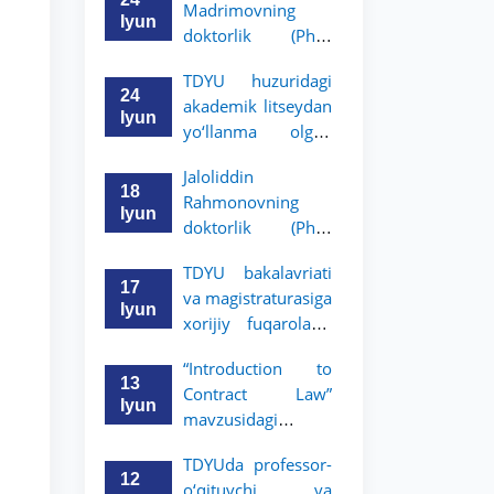
Madrimovning
bitiruvchilarini
Iyun
doktorlik (PhD)
o‘qishga qabul
dissertatsiyasi
qilish bo‘yicha
TDYU huzuridagi
himoyasi bo‘lib
arizalar qabuli
24
akademik litseydan
o‘tadi
boshlandi
Iyun
yo‘llanma olgan
bitiruvchilar uchun
Jaloliddin
yakka tartibdagi
18
Rahmonovning
suhbat savollari
Iyun
doktorlik (PhD)
ro‘yxati tasdiqlandi.
dissertatsiyasi
TDYU bakalavriati
himoyasi bo‘lib
17
va magistraturasiga
o‘tadi
Iyun
xorijiy fuqarolarni
o‘qishga qabul
“Introduction to
qilish bo‘yicha
13
Contract Law”
arizalar qabuli
Iyun
mavzusidagi
boshlandi
mahorat darsini
TDYUda professor-
Kristofer Sayks olib
12
o‘qituvchi va