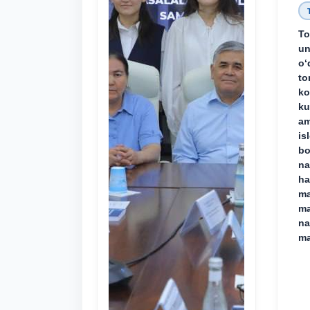
To
un
o‘
to
ko
ku
am
is
bo
na
ha
ma
ma
na
ma