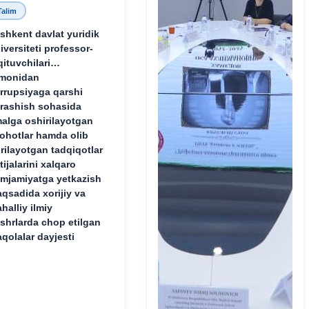
Talim
shkent davlat yuridik
iversiteti professor-
qituvchilari
monidan
rrupsiyaga qarshi
rashish sohasida
alga oshirilayotgan
lohotlar hamda olib
rilayotgan tadqiqotlar
tijalarini xalqaro
mjamiyatga yetkazish
qsadida xorijiy va
halliy ilmiy
shrlarda chop etilgan
qolalar dayjesti