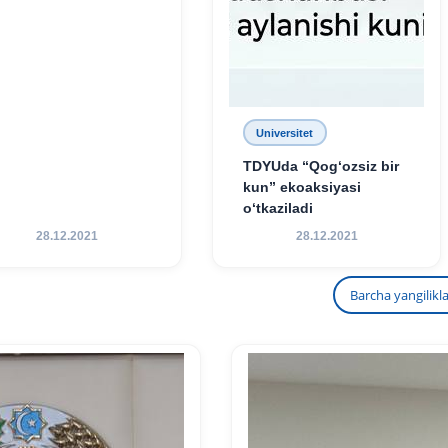
Universitet
TDYUda “Qog‘ozsiz bir
kun” ekoaksiyasi
o‘tkaziladi
28.12.2021
28.12.2021
Barcha yangilikl