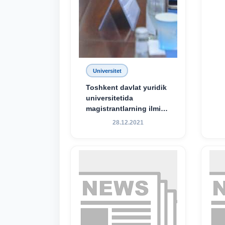
Universitet
Toshkent davlat yuridik
universitetida
magistrantlarning ilmiy-
amaliy konferensiyasi
28.12.2021
o‘tkazildi