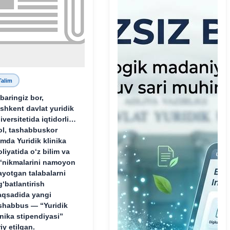
Talim
baringiz bor,
shkent davlat yuridik
iversitetida iqtidorli,
ol, tashabbuskor
mda Yuridik klinika
oliyatida o‘z bilim va
‘nikmalarini namoyon
ayotgan talabalarni
g‘batlantirish
qsadida yangi
shabbus — “Yuridik
inika stipendiyasi”
riy etilgan.