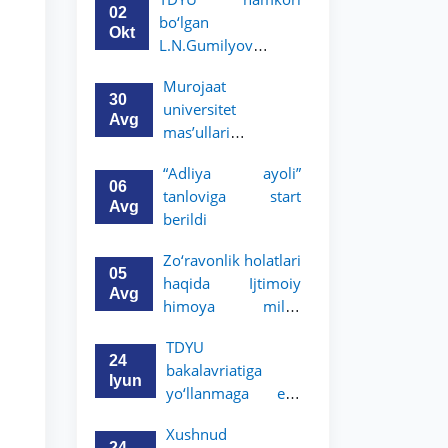
boʻyicha
02
bo‘lgan
magistratura dasturi
Okt
L.N.Gumilyov
stipendiyasiga
nomidagi
hujjatlarni qabul
Murojaat
Yevroosiyo milliy
qilish boshlandi
30
universitet
universiteti 2-3-kurs
Avg
mas’ullari
talabalari uchun
tomonidan ko‘rib
akademik mobillik
“Adliya ayoli”
chiqilmoqda
dasturini e’lon qiladi
06
tanloviga start
Avg
berildi
Zo‘ravonlik holatlari
05
haqida Ijtimoiy
Avg
himoya milliy
agentligining
TDYU
hududiy
24
bakalavriatiga
boʻlinmalariga
Iyun
yo‘llanmaga ega
murojaat qiling
bo‘lgan akademik
Xushnud
litsey
24