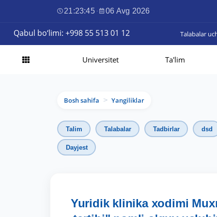
21:23:46
·
06 Avg 2026
Qabul bo‘limi: +998 55 513 01 12
Talabalar uc
Universitet
Ta'lim
Bosh sahifa
Yangiliklar
>
Talim
Talabalar
Tadbirlar
dsd
Dayjest
Yuridik klinika xodimi Mu