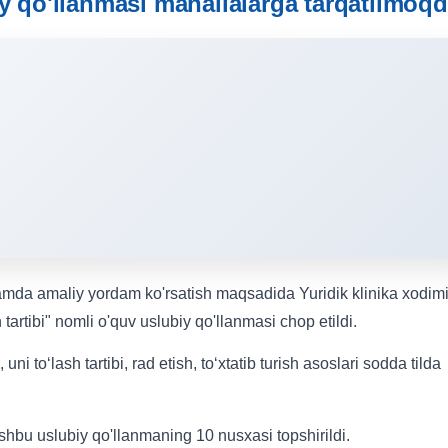
iy qo'llanmasi mahallalarga tarqatilmoq
amda amaliy yordam ko'rsatish maqsadida Yuridik klinika xodim
artibi" nomli o'quv uslubiy qo'llanmasi chop etildi.
i to‘lash tartibi, rad etish, to‘xtatib turish asoslari sodda tilda
bu uslubiy qo'llanmaning 10 nusxasi topshirildi.