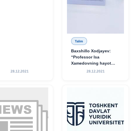
Talim
Baxshillo Xodjayev:
“Professor Isa
Xamedovning hayot
yo‘li — ilm-fanga,
28.12.2021
28.12.2021
vatanga va yosh avlod
tarbiyasiga sodiqlikning
oliy namunasidir”.