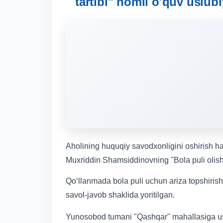
tartibi" nomli o'quv uslub
Aholining huquqiy savodxonligini oshirish h
Muxriddin Shamsiddinovning "Bola puli olish t
Qo‘llanmada bola puli uchun ariza topshirish, un
savol-javob shaklida yoritilgan.
Yunosobod tumani "Qashqar" mahallasiga ush