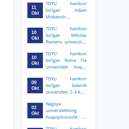
TDYU hamkori
uchun akademik
11
bo‘lgan Adam
mobillik dasturini
Okt
Miskevich
e’lon qildi
universiteti 2-3-
TDYU hamkori
bosqich talabalari
10
bo‘lgan Mikolas
uchun akademik
Okt
Romeris universiteti
mobillik dasturini
2-3-kurs talabalari
e’lon qildi
TDYU hamkori
uchun akademik
10
bo‘lgan Roma Tre
mobillik dasturini
Okt
universiteti huquq
e’lon qildi
maktabi 2-3-kurs
TDYU hamkori
talabalari uchun
09
bo‘lgan Gdansk
akademik mobillik
Okt
universiteti 2-3-kurs
dasturini e’lon qildi
talabalari uchun
Nagoya
akademik mobillik
02
universitetining
dasturini e’lon qildi
Okt
huquqshunoslik va
siyosiy fanlar
TDYU hamkori