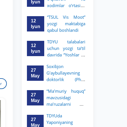
boradi
Iyun
xodimlar o‘rtasida
“Zukko kitobxon”
“TSUL Vis Moot”
tanlovi o‘tkazildi
12
yozgi maktabiga
Iyun
qabul boshlandi
TDYU talabalari
12
uchun yozgi ta’til
Iyun
davrida “Yoshlar —
TDYU qabul murojaatlari chati
huquqshunoslar”
Onlayn
Soxibjon
Assalomu alaykum! TDYU qabul
targ‘ibot tanlovi
27
murojaatlari chatiga xush kelibsiz.
G‘aybullayevning
e’lon qilindi
May
doktorlik (PhD)
ar
dissertatsiyasi
Qabul bo'yicha murojaatlaringizni
“Ma’muriy huquq”
ushbu chatda qoldiring.
himoyasi bo‘lib
27
mavzusidagi
o‘tadi
May
ma’ruzalarni Dr.
Mavzuni tanlang — keyin shu
Kristian Shaich olib
mavzudagi aniq savollar chiqadi:
TDYUda
boradi
27
Yaponiyaning
1. Hujjatlar (bakalavr) (5)
2. Hujjatlar (magistr) (4)
May