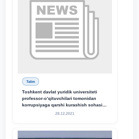
Talim
Toshkent davlat yuridik universiteti
professor-o‘qituvchilari tomonidan
korrupsiyaga qarshi kurashish sohasida
amalga oshirilayotgan islohotlar hamda
28.12.2021
olib borilayotgan tadqiqotlar natijalarini
xalqaro hamjamiyatga yetkazish
maqsadida xorijiy va mahalliy ilmiy
nashrlarda chop etilgan maqolalar