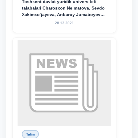
Toshkent davlat yuridik universiteti
talabalari Charosxon Ne’matova, Sevdo
Xakimxo‘jayeva, Anbaroy Jumaboyeva
hamda TDYU qoshidagi M.S.Vosiqova
28.12.2021
nomidagi akademik litsey 1-kurs
o‘quvchisi Abduvali Maxamadaliyev
Xadicha Sulaymonova nomidagi
maxsus stipendiyaning stipendiatlari
bo‘ldi.
Talim