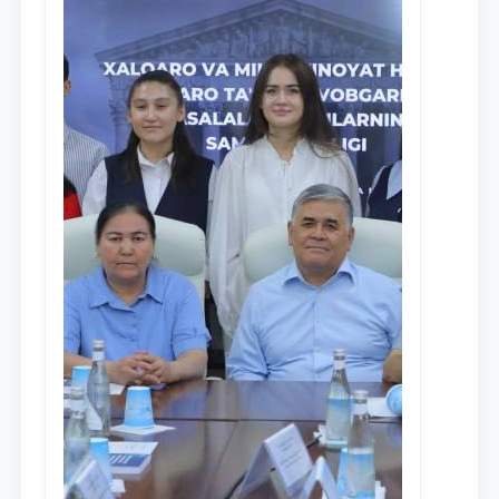
Ism va familiyangiz
Telefon raqamingiz
Pochta
yuborish