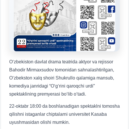
Mavzuni tanlang — keyin shu mavzudagi aniq
savollar chiqadi:
1. Hujjatlar (bakalavr) (5)
2. Hujjatlar (magistr) (4)
3. Suhbat (bakalavr) (8)
4. Suhbat (magistr) (5)
5. To'lov-kontrakt (2)
6. Elektron ariza (16)
7. Call-center (4)
8. Bakalavriat kvotasi (3)
9. Magistratura kvotasi (4)
✉️ Adminga yozish
O‘zbekiston davlat drama teatrida aktyor va rejissor
Bahodir Mirmaxsudov tomonidan sahnalashtirilgan,
O‘zbekston xalq shoiri Shukrullo qalamiga mansub,
komediya janridagi “O‘g‘rini qaroqchi urdi”
spektaklining premyerasi bo‘lib o‘tadi.
22-oktabr 18:00 da boshlanadigan spektaklni tomosha
qilishni istaganlar chiptalarni universitet Kasaba
uyushmasidan olishi mumkin.