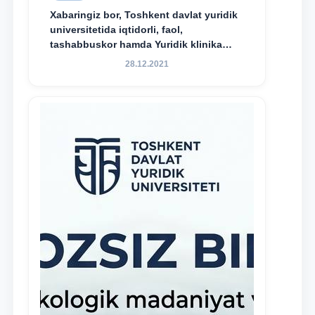
Xabaringiz bor, Toshkent davlat yuridik
universitetida iqtidorli, faol,
tashabbuskor hamda Yuridik klinika
faoliyatida o‘z bilim va ko‘nikmalarini
28.12.2021
namoyon etayotgan talabalarni
rag‘batlantirish maqsadida yangi
tashabbus — “Yuridik klinika
stipendiyasi” joriy etilgan.