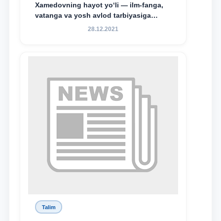
Xamedovning hayot yo‘li — ilm-fanga,
vatanga va yosh avlod tarbiyasiga
sodiqlikning oliy namunasidir”.
28.12.2021
Talim