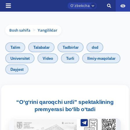
Oʼzbekcha
Bosh sahifa
Yangiliklar
>
Talim
Talabalar
Tadbirlar
dsd
Universitet
Video
Turli
Ilmiy-maqolalar
Dayjest
TDYU qabul murojaatlari chati
Onlayn
Assalomu alaykum! TDYU qabul murojaatlari
chatiga xush kelibsiz.
“O‘g‘rini qaroqchi urdi” spektaklining
premyerasi bo‘lib o‘tadi
Qabul bo'yicha murojaatlaringizni ushbu
chatda qoldiring.