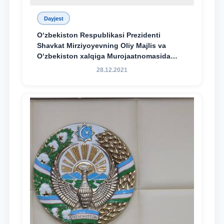
Dayjest
O‘zbekiston Respublikasi Prezidenti
Shavkat Mirziyoyevning Oliy Majlis va
O‘zbekiston xalqiga Murojaatnomasida
belgilangan vazifalar mazmun-mohiyatini
28.12.2021
keng jamoatchilikka yetkazish bo‘yicha
media-reja ijrosi yuzasidan qilingan ishlar
dayjesti