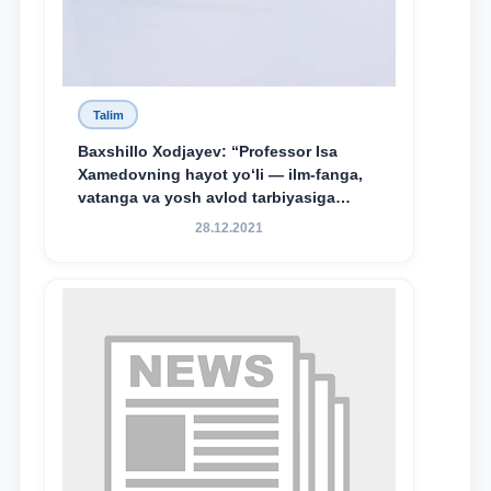
Talim
Baxshillo Xodjayev: “Professor Isa
Xamedovning hayot yo‘li — ilm-fanga,
vatanga va yosh avlod tarbiyasiga
sodiqlikning oliy namunasidir”.
28.12.2021