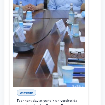
Ism va familiyangiz
Telefon raqamingiz
Pochta
yuborish
Universitet
Toshkent davlat yuridik universitetida