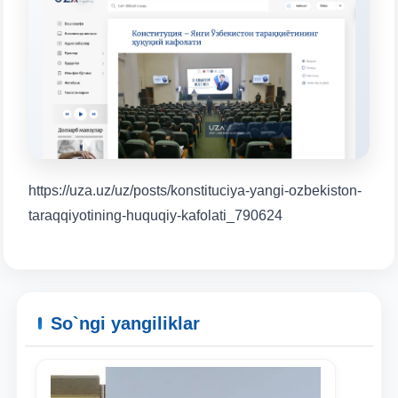
Mavzuni tanlang — keyin shu mavzudagi aniq
savollar chiqadi:
1. Hujjatlar (bakalavr) (5)
2. Hujjatlar (magistr) (4)
3. Suhbat (bakalavr) (8)
4. Suhbat (magistr) (5)
5. To'lov-kontrakt (2)
6. Elektron ariza (16)
7. Call-center (4)
8. Bakalavriat kvotasi (3)
9. Magistratura kvotasi (4)
✉️ Adminga yozish
https://uza.uz/uz/posts/konstituciya-yangi-ozbekiston-
taraqqiyotining-huquqiy-kafolati_790624
So`ngi yangiliklar