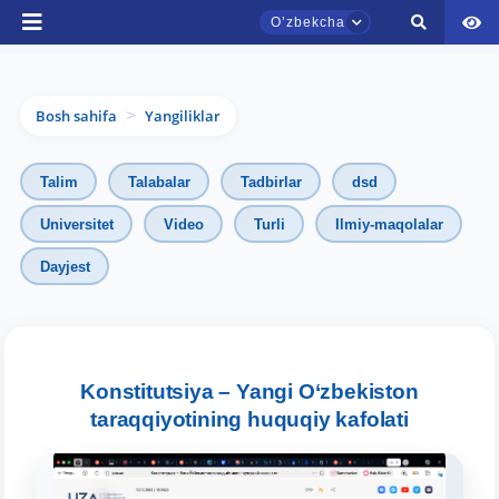
Oʼzbekcha
Bosh sahifa
Yangiliklar
>
Talim
Talabalar
Tadbirlar
dsd
Universitet
Video
Turli
Ilmiy-maqolalar
TDYU qabul murojaatlari chati
Dayjest
Onlayn
Assalomu alaykum! TDYU qabul murojaatlari
chatiga xush kelibsiz.
Konstitutsiya – Yangi O‘zbekiston
taraqqiyotining huquqiy kafolati
Qabul bo'yicha murojaatlaringizni ushbu
chatda qoldiring.