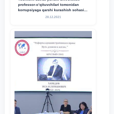
professor-o‘qituvchilari tomonidan
korrupsiyaga qarshi kurashish sohasida
amalga oshirilayotgan islohotlar hamda
28.12.2021
olib borilayotgan tadqiqotlar natijalarini
xalqaro hamjamiyatga yetkazish
maqsadida xorijiy va mahalliy ilmiy
nashrlarda chop etilgan maqolalar
dayjesti