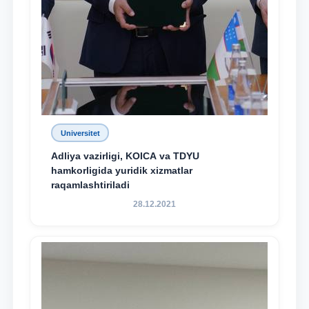
Universitet
Adliya vazirligi, KOICA va TDYU
hamkorligida yuridik xizmatlar
raqamlashtiriladi
28.12.2021