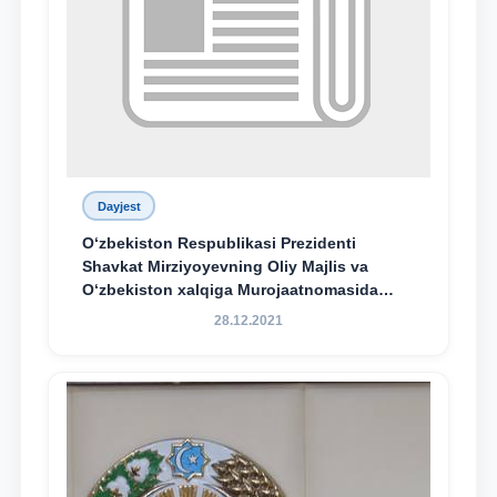
Dayjest
O‘zbekiston Respublikasi Prezidenti
Shavkat Mirziyoyevning Oliy Majlis va
O‘zbekiston xalqiga Murojaatnomasida
belgilangan vazifalar mazmun-mohiyatini
28.12.2021
keng jamoatchilikka yetkazish bo‘yicha
media-reja ijrosi yuzasidan qilingan ishlar
dayjesti