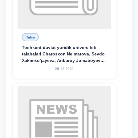
Talim
Toshkent davlat yuridik universiteti
talabalari Charosxon Ne’matova, Sevdo
Xakimxo‘jayeva, Anbaroy Jumaboyeva
hamda TDYU qoshidagi M.S.Vosiqova
28.12.2021
nomidagi akademik litsey 1-kurs
o‘quvchisi Abduvali Maxamadaliyev
Xadicha Sulaymonova nomidagi
maxsus stipendiyaning stipendiatlari
bo‘ldi.