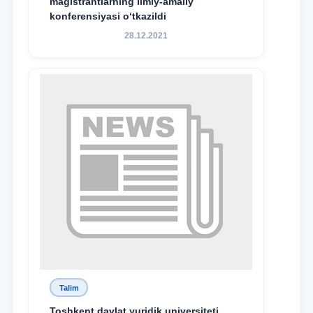
magistrantlarning ilmiy-amaliy
konferensiyasi o‘tkazildi
28.12.2021
Talim
Toshkent davlat yuridik universiteti