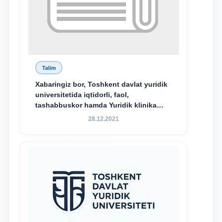
Talim
Xabaringiz bor, Toshkent davlat yuridik
universitetida iqtidorli, faol,
tashabbuskor hamda Yuridik klinika
faoliyatida o‘z bilim va ko‘nikmalarini
28.12.2021
namoyon etayotgan talabalarni
rag‘batlantirish maqsadida yangi
tashabbus — “Yuridik klinika
stipendiyasi” joriy etilgan.