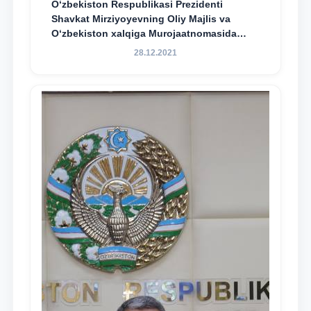
O‘zbekiston Respublikasi Prezidenti
Shavkat Mirziyoyevning Oliy Majlis va
O‘zbekiston xalqiga Murojaatnomasida
belgilangan vazifalar mazmun-mohiyatini
28.12.2021
keng jamoatchilikka yetkazish bo‘yicha
media-reja ijrosi yuzasidan qilingan ishlar
dayjesti