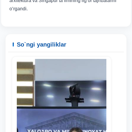
arxitektura va Singapur ta’limining ilg‘or tajribalarini
o‘rgandi.
So`ngi yangiliklar
Ism va familiyangiz
Telefon raqamingiz
Pochta
yuborish