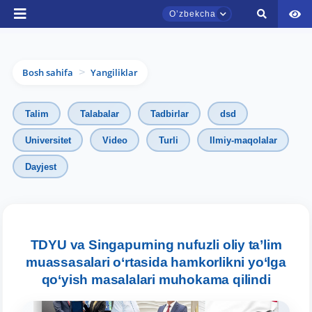
Oʼzbekcha
Bosh sahifa
Yangiliklar
>
Talim
Talabalar
Tadbirlar
dsd
Universitet
Video
Turli
Ilmiy-maqolalar
Dayjest
TDYU qabul murojaatlari chati
Onlayn
Assalomu alaykum! TDYU qabul murojaatlari
chatiga xush kelibsiz.
TDYU va Singapurning nufuzli oliy ta’lim
muassasalari o‘rtasida hamkorlikni yo‘lga
Qabul bo'yicha murojaatlaringizni ushbu
qo‘yish masalalari muhokama qilindi
chatda qoldiring.