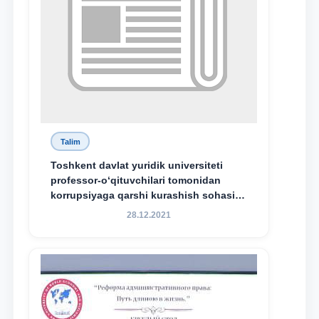
Talim
Toshkent davlat yuridik universiteti
professor-o‘qituvchilari tomonidan
korrupsiyaga qarshi kurashish sohasida
amalga oshirilayotgan islohotlar hamda
28.12.2021
olib borilayotgan tadqiqotlar natijalarini
xalqaro hamjamiyatga yetkazish
maqsadida xorijiy va mahalliy ilmiy
nashrlarda chop etilgan maqolalar
dayjesti