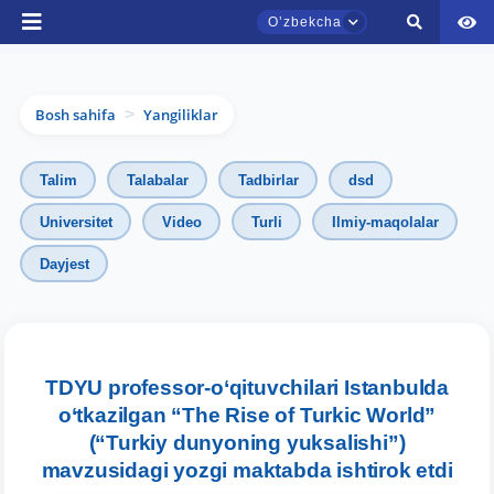
Oʼzbekcha
Bosh sahifa
Yangiliklar
>
Talim
Talabalar
Tadbirlar
dsd
Universitet
Video
Turli
Ilmiy-maqolalar
Dayjest
TDYU qabul murojaatlari chati
Onlayn
Assalomu alaykum! TDYU qabul murojaatlari
chatiga xush kelibsiz.
TDYU professor-o‘qituvchilari Istanbulda
o‘tkazilgan “The Rise of Turkic World”
Qabul bo'yicha murojaatlaringizni ushbu
(“Turkiy dunyoning yuksalishi”)
chatda qoldiring.
mavzusidagi yozgi maktabda ishtirok etdi