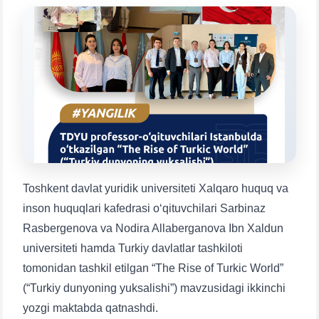
Mavzuni tanlang — keyin shu mavzudagi aniq
savollar chiqadi:
1. Hujjatlar (bakalavr) (5)
2. Hujjatlar (magistr) (4)
3. Suhbat (bakalavr) (8)
4. Suhbat (magistr) (5)
5. To'lov-kontrakt (2)
6. Elektron ariza (16)
7. Call-center (4)
8. Bakalavriat kvotasi (3)
9. Magistratura kvotasi (4)
✉️ Adminga yozish
Toshkent davlat yuridik universiteti Xalqaro huquq va
inson huquqlari kafedrasi o‘qituvchilari Sarbinaz
Rasbergenova va Nodira Allaberganova Ibn Xaldun
universiteti hamda Turkiy davlatlar tashkiloti
tomonidan tashkil etilgan “The Rise of Turkic World”
(“Turkiy dunyoning yuksalishi”) mavzusidagi ikkinchi
yozgi maktabda qatnashdi.