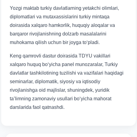
Yozgi maktab turkiy davlatlarning yetakchi olimlari,
diplomatlari va mutaxassislarini turkiy mintaqa
doirasida xalqaro hamkorlik, huquqiy aloqalar va
barqaror rivojlanishning dolzarb masalalarini
muhokama qilish uchun bir joyga to‘pladi.
Keng qamrovli dastur doirasida TDYU vakillari
xalqaro huquq bo‘yicha panel munozaralar, Turkiy
davlatlar tashkilotining tuzilishi va vazifalari haqidagi
seminarlar, diplomatik, siyosiy va iqtisodiy
rivojlanishga oid majlislar, shuningdek, yuridik
ta’limning zamonaviy usullari bo‘yicha mahorat
darslarida faol qatnashdi.