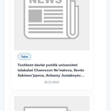
Talim
Toshkent davlat yuridik universiteti
talabalari Charosxon Ne’matova, Sevdo
Xakimxo‘jayeva, Anbaroy Jumaboyeva
hamda TDYU qoshidagi M.S.Vosiqova
28.12.2021
nomidagi akademik litsey 1-kurs
o‘quvchisi Abduvali Maxamadaliyev
Xadicha Sulaymonova nomidagi
maxsus stipendiyaning stipendiatlari
bo‘ldi.