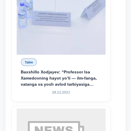
Talim
Baxshillo Xodjayev: “Professor Isa
Xamedovning hayot yo‘li — ilm-fanga,
vatanga va yosh avlod tarbiyasiga
sodiqlikning oliy namunasidir”.
28.12.2021