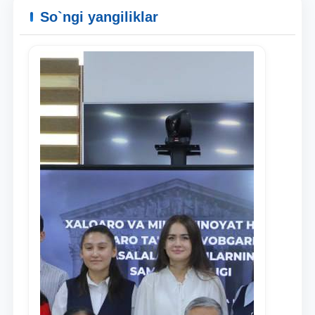
So`ngi yangiliklar
Ism va familiyangiz
Telefon raqamingiz
Pochta
yuborish