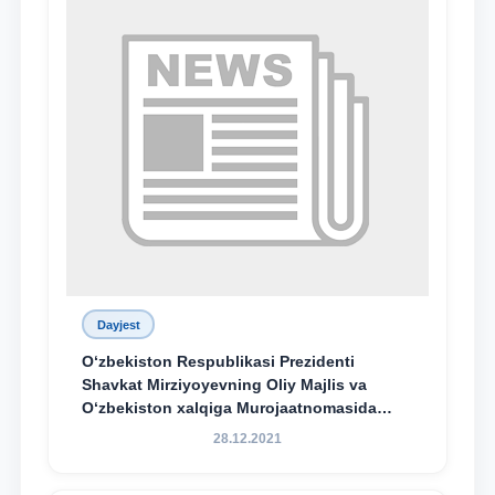
Dayjest
O‘zbekiston Respublikasi Prezidenti
Shavkat Mirziyoyevning Oliy Majlis va
O‘zbekiston xalqiga Murojaatnomasida
belgilangan vazifalar mazmun-mohiyatini
28.12.2021
keng jamoatchilikka yetkazish bo‘yicha
media-reja ijrosi yuzasidan qilingan ishlar