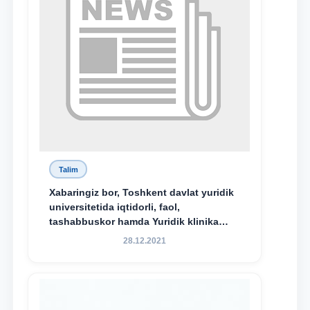
Talim
Xabaringiz bor, Toshkent davlat yuridik
universitetida iqtidorli, faol,
tashabbuskor hamda Yuridik klinika
faoliyatida o‘z bilim va ko‘nikmalarini
28.12.2021
namoyon etayotgan talabalarni
rag‘batlantirish maqsadida yangi
tashabbus — “Yuridik klinika
stipendiyasi” joriy etilgan.