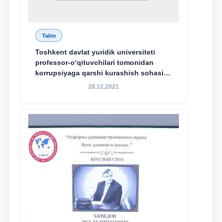
Talim
Toshkent davlat yuridik universiteti
professor-o‘qituvchilari tomonidan
korrupsiyaga qarshi kurashish sohasida
amalga oshirilayotgan islohotlar hamda
28.12.2021
olib borilayotgan tadqiqotlar natijalarini
xalqaro hamjamiyatga yetkazish
maqsadida xorijiy va mahalliy ilmiy
nashrlarda chop etilgan maqolalar
dayjesti