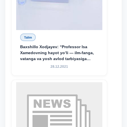
Talim
Baxshillo Xodjayev: “Professor Isa
Xamedovning hayot yo‘li — ilm-fanga,
vatanga va yosh avlod tarbiyasiga
sodiqlikning oliy namunasidir”.
28.12.2021