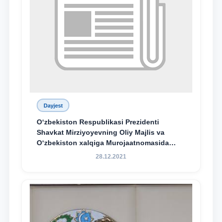
Dayjest
O‘zbekiston Respublikasi Prezidenti
Shavkat Mirziyoyevning Oliy Majlis va
O‘zbekiston xalqiga Murojaatnomasida
belgilangan vazifalar mazmun-mohiyatini
28.12.2021
keng jamoatchilikka yetkazish bo‘yicha
media-reja ijrosi yuzasidan qilingan ishlar
dayjesti