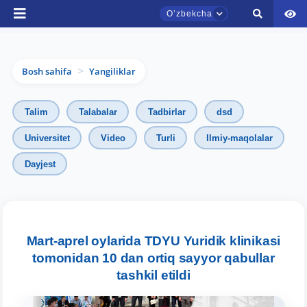
Oʼzbekcha
Bosh sahifa
Yangiliklar
>
Talim
Talabalar
Tadbirlar
dsd
Universitet
Video
Turli
Ilmiy-maqolalar
Dayjest
TDYU qabul murojaatlari chati
Onlayn
Assalomu alaykum! TDYU qabul murojaatlari
chatiga xush kelibsiz.
Mart-aprel oylarida TDYU Yuridik klinikasi
tomonidan 10 dan ortiq sayyor qabullar
Qabul bo'yicha murojaatlaringizni ushbu
tashkil etildi
chatda qoldiring.