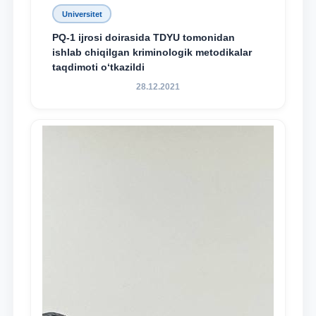
Universitet
PQ-1 ijrosi doirasida TDYU tomonidan
ishlab chiqilgan kriminologik metodikalar
taqdimoti o‘tkazildi
28.12.2021