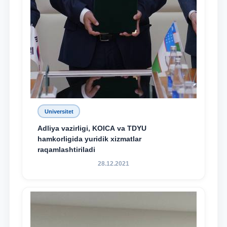
Universitet
Adliya vazirligi, KOICA va TDYU
hamkorligida yuridik xizmatlar
raqamlashtiriladi
28.12.2021