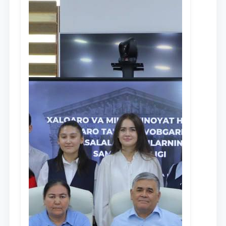
Ism va familiyangiz
Telefon raqamingiz
Pochta
yuborish