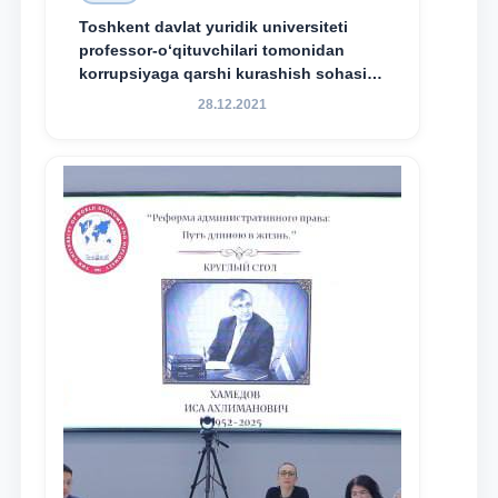
Toshkent davlat yuridik universiteti
professor-o‘qituvchilari tomonidan
korrupsiyaga qarshi kurashish sohasida
amalga oshirilayotgan islohotlar hamda
28.12.2021
olib borilayotgan tadqiqotlar natijalarini
xalqaro hamjamiyatga yetkazish
maqsadida xorijiy va mahalliy ilmiy
nashrlarda chop etilgan maqolalar
dayjesti