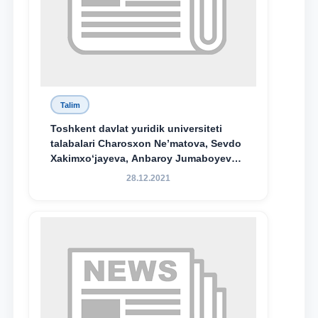
Talim
Toshkent davlat yuridik universiteti
talabalari Charosxon Ne’matova, Sevdo
Xakimxo‘jayeva, Anbaroy Jumaboyeva
hamda TDYU qoshidagi M.S.Vosiqova
28.12.2021
nomidagi akademik litsey 1-kurs
o‘quvchisi Abduvali Maxamadaliyev
Xadicha Sulaymonova nomidagi
maxsus stipendiyaning stipendiatlari
bo‘ldi.