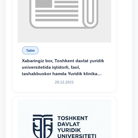
Talim
Xabaringiz bor, Toshkent davlat yuridik
universitetida iqtidorli, faol,
tashabbuskor hamda Yuridik klinika
faoliyatida o‘z bilim va ko‘nikmalarini
28.12.2021
namoyon etayotgan talabalarni
rag‘batlantirish maqsadida yangi
tashabbus — “Yuridik klinika
stipendiyasi” joriy etilgan.