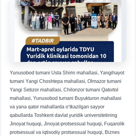
Mavzuni tanlang — keyin shu mavzudagi aniq
savollar chiqadi:
1. Hujjatlar (bakalavr) (5)
2. Hujjatlar (magistr) (4)
3. Suhbat (bakalavr) (8)
4. Suhbat (magistr) (5)
5. To'lov-kontrakt (2)
6. Elektron ariza (16)
7. Call-center (4)
8. Bakalavriat kvotasi (3)
9. Magistratura kvotasi (4)
✉️ Adminga yozish
Yunusobod tumani Usta Shirin mahallasi, Yangihayot
tumani Yangi Choshtepa mahallasi, Olmazor tumani
Yangi Sebzor mahallasi, Chilonzor tumani Qatortol
mahallasi, Yunusobod tumani Buyukturon mahallasi
va yana qator mahallarda o‘tkazilgan sayyor
qabullarda Toshkent davlat yuridik universitetining
Jinoyat huquqi, Jinoyat-protsessual huquqi, Fuqarolik
protsessual va iqtisodiy protsessual huquqi, Biznes