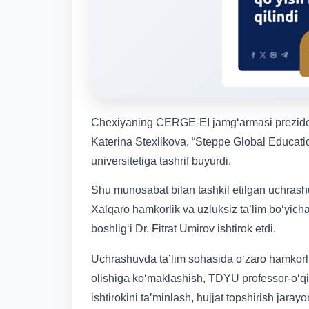
Chexiyaning CERGE-EI jamg‘armasi prezidenti
Katerina Stexlikova, “Steppe Global Education
universitetiga tashrif buyurdi.
Shu munosabat bilan tashkil etilgan uchrash
Xalqaro hamkorlik va uzluksiz ta’lim bo‘yic
boshlig‘i Dr. Fitrat Umirov ishtirok etdi.
Uchrashuvda ta’lim sohasida o‘zaro hamkorlik
olishiga ko‘maklashish, TDYU professor-o‘qi
ishtirokini ta’minlash, hujjat topshirish jara