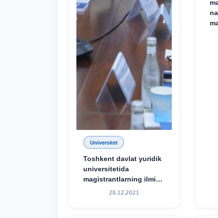
ma
na
ma
Universitet
Toshkent davlat yuridik
universitetida
magistrantlarning ilmiy-
amaliy konferensiyasi
28.12.2021
o‘tkazildi