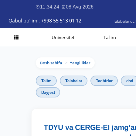
11:34:25
·
08 Avg 2026
Qabul bo‘limi: +998 55 513 01 12
Talabalar uc
Universitet
Ta'lim
Bosh sahifa
Yangiliklar
>
Talim
Talabalar
Tadbirlar
dsd
Dayjest
TDYU va CERGE-EI jamg‘arm