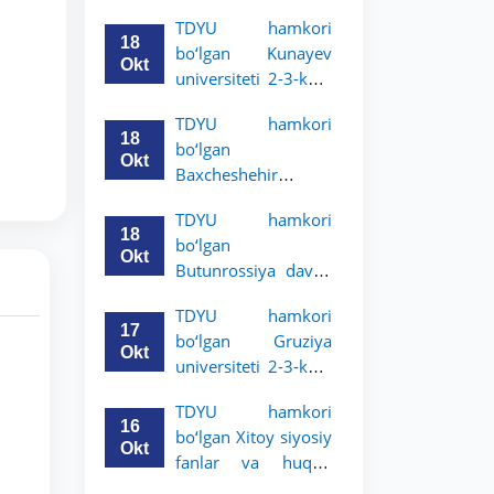
Grodno davlat
TDYU hamkori
universiteti 2-3-
18
bo‘lgan Kunayev
bosqich talabalari
Okt
universiteti 2-3-kurs
uchun akademik
talabalari uchun
mobillik dasturini
TDYU hamkori
akademik mobillik
e’lon qildi
18
bo‘lgan
dasturini e’lon qiladi
Okt
Baxcheshehir
universiteti 2-3-
TDYU hamkori
bosqich talabalari
18
bo‘lgan
uchun akademik
Okt
Butunrossiya davlat
mobillik dasturini
adliya universiteti 2-
e’lon qildi
TDYU hamkori
3-kurs talabalari
17
bo‘lgan Gruziya
uchun akademik
Okt
universiteti 2-3-kurs
mobillik dasturini
talabalari uchun
e’lon qildi
TDYU hamkori
akademik mobillik
16
bo‘lgan Xitoy siyosiy
dasturini e’lon qildi
Okt
fanlar va huquq
universiteti 2-3-kurs