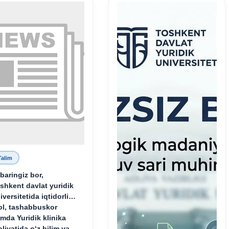
oliy namunasidir”.
Talim
baringiz bor,
shkent davlat yuridik
iversitetida iqtidorli,
ol, tashabbuskor
mda Yuridik klinika
oliyatida o‘z bilim va