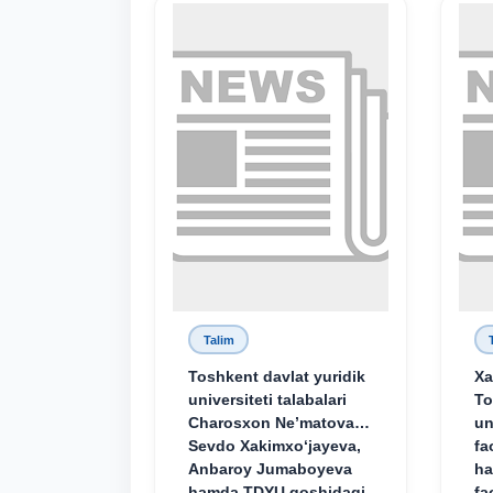
Talim
Toshkent davlat yuridik
Xa
universiteti talabalari
To
Charosxon Ne’matova,
un
Sevdo Xakimxo‘jayeva,
fa
Anbaroy Jumaboyeva
ha
hamda TDYU qoshidagi
fa