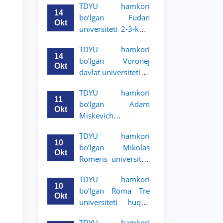
TDYU hamkori
talabalari uchun
14
bo‘lgan Fudan
akademik mobillik
Okt
universiteti 2-3-kurs
dasturini e’lon qildi
talabalari uchun
TDYU hamkori
akademik mobillik
14
bo‘lgan Voronej
dasturini e’lon qildi
Okt
davlat universiteti 2-
3-bosqich talabalari
TDYU hamkori
uchun akademik
11
bo‘lgan Adam
mobillik dasturini
Okt
Miskevich
e’lon qildi
universiteti 2-3-
TDYU hamkori
bosqich talabalari
10
bo‘lgan Mikolas
uchun akademik
Okt
Romeris universiteti
mobillik dasturini
2-3-kurs talabalari
e’lon qildi
TDYU hamkori
uchun akademik
10
bo‘lgan Roma Tre
mobillik dasturini
Okt
universiteti huquq
e’lon qildi
maktabi 2-3-kurs
TDYU hamkori