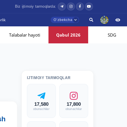
Biz ijtimoiy tarmoqlarda:
lik
Oʼzbekcha
Talabalar hayoti
Qabul 2026
SDG
IJTIMOIY TARMOQLAR
17,580
17,800
obunachilar
obunachilar
sh