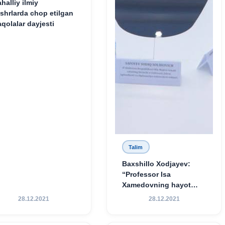
halliy ilmiy
shrlarda chop etilgan
qolalar dayjesti
Talim
Baxshillo Xodjayev:
“Professor Isa
Xamedovning hayot
yo‘li — ilm-fanga,
28.12.2021
28.12.2021
vatanga va yosh avlod
tarbiyasiga sodiqlikning