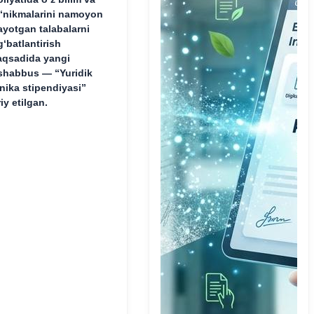
‘nikmalarini namoyon
ayotgan talabalarni
g‘batlantirish
qsadida yangi
shabbus — “Yuridik
inika stipendiyasi”
riy etilgan.