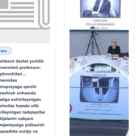
Talim
shkent davlat yuridik
iversiteti professor-
qituvchilari
monidan
rrupsiyaga qarshi
rashish sohasida
alga oshirilayotgan
lohotlar hamda olib
rilayotgan tadqiqotlar
tijalarini xalqaro
mjamiyatga yetkazish
qsadida xorijiy va