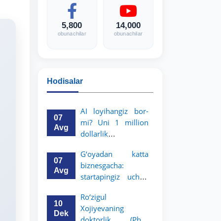
5,800
14,000
obunachilar
obunachilar
Hodisalar
AI loyihangiz bor-
07
mi? Uni 1 million
Avg
dollarlik
imkoniyatga
G‘oyadan katta
aylantiring!
07
biznesgacha:
Avg
startapingiz uchun
5 million dollarlik
Ro‘zigul
imkoniyat!
10
Xojiyevaning
Dek
doktorlik (PhD)