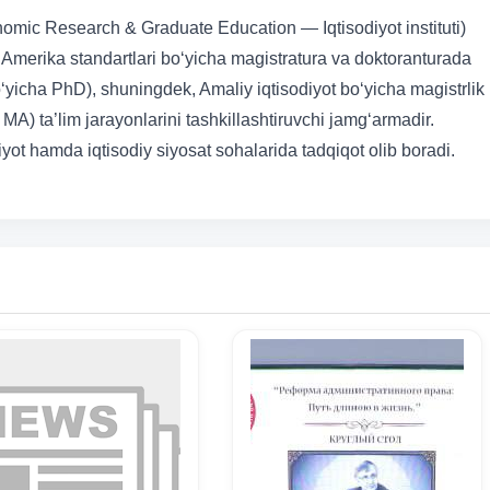
mic Research & Graduate Education — Iqtisodiyot instituti)
 Amerika standartlari bo‘yicha magistratura va doktoranturada
bo‘yicha PhD), shuningdek, Amaliy iqtisodiyot bo‘yicha magistrlik
MA) ta’lim jarayonlarini tashkillashtiruvchi jamg‘armadir.
ot hamda iqtisodiy siyosat sohalarida tadqiqot olib boradi.