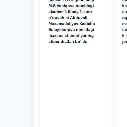
M.S.Vosiqova nomidagi
ko
akademik litsey 1-kurs
et
o‘quvchisi Abduvali
ra
Maxamadaliyev Xadicha
ma
Sulaymonova nomidagi
ta
maxsus stipendiyaning
kl
stipendiatlari bo‘ldi.
jo