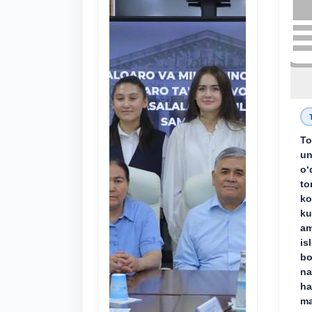
To
un
o‘
to
ko
ku
am
is
bo
na
ha
ma