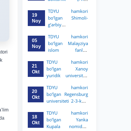
dissertatsiyasi
TDYU hamkori
himoyasi bo‘lib
19
bo‘lgan Shimoli-
o‘tadi
Noy
g‘arbiy
siyosatshunoslik va
TDYU hamkori
huquq universiteti
05
bo‘lgan Malayziya
2-3-kurs talabalari
Noy
islom fanlari
uchun akademik
tori
universiteti 2-3-
mobillik dasturini
ik
TDYU hamkori
kurs talabalari
e’lon qildi
21
bo‘lgan Xanoy
uchun akademik
Okt
yuridik universiteti
mobillik dasturini
2-3-bosqich
e’lon qiladi
TDYU hamkori
talabalari uchun
20
bo‘lgan Regensburg
akademik mobillik
Okt
universiteti 2-3-kurs
dasturini e’lon qildi
talabalari uchun
a’lim
TDYU hamkori
akademik mobillik
18
ida
bo‘lgan Yanka
dasturini e’lon qildi
Okt
Kupala nomidagi