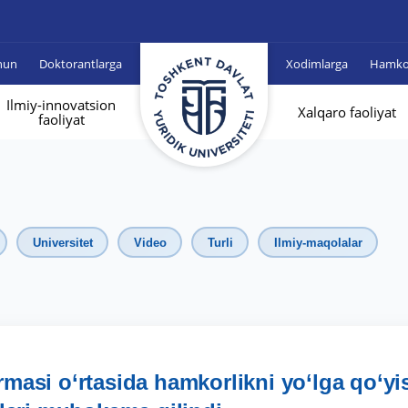
hun
Doktorantlarga
Xodimlarga
Hamkor
Ilmiy-innovatsion
Xalqaro faoliyat
faoliyat
Universitet
Video
Turli
Ilmiy-maqolalar
asi o‘rtasida hamkorlikni yo‘lga qo‘yi