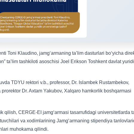
 Toni Klaudino, jamg‘armaning ta’lim dasturlari bo‘yicha direk
” ta’lim tashkiloti asoschisi Joel Erikson Toshkent davlat yurid
uvda TDYU rektori v.b., professor, Dr. Islambek Rustambekov,
ha prorektor Dr. Axtam Yakubov, Xalqaro hamkorlik boshqarmasi
 qilish, CERGE-EI jamg‘armasi tasarrufidagi universitetlarda t
tuvchilari va xodimlarining Jamg‘armaning stipendiya tanlovlar
yonlari muhokama qilindi.