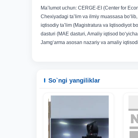
Ma’lumot uchun: CERGE-EI (Center for Econo
Chexiyadagi ta’lim va ilmiy muassasa bo‘lib,
iqtisodiy ta’lim (Magistratura va Iqtisodiyot 
dasturi (MAE dasturi, Amaliy iqtisod bo‘yicha 
Jamg‘arma asosan nazariy va amaliy iqtisodiy
So`ngi yangiliklar