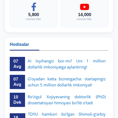
5,800
14,000
obunachilar
obunachilar
Hodisalar
AI loyihangiz bor-mi? Uni 1 million
07
Avg
dollarlik imkoniyatga aylantiring!
G‘oyadan katta biznesgacha: startapingiz
07
Avg
uchun 5 million dollarlik imkoniyat!
Ro‘zigul Xojiyevaning doktorlik (PhD)
10
Dek
dissertatsiyasi himoyasi bo‘lib o‘tadi
TDYU hamkori bo‘lgan Shimoli-g‘arbiy
19