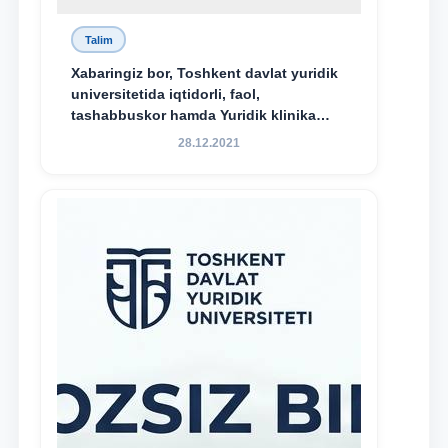
Talim
Xabaringiz bor, Toshkent davlat yuridik
universitetida iqtidorli, faol,
tashabbuskor hamda Yuridik klinika
faoliyatida o‘z bilim va ko‘nikmalarini
28.12.2021
namoyon etayotgan talabalarni
rag‘batlantirish maqsadida yangi
tashabbus — “Yuridik klinika
stipendiyasi” joriy etilgan.