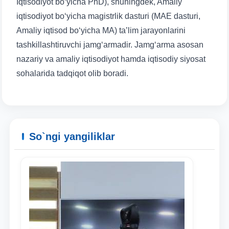
Iqtisodiyot bo‘yicha PhD), shuningdek, Amaliy
iqtisodiyot bo‘yicha magistrlik dasturi (MAE dasturi,
Amaliy iqtisod bo‘yicha MA) ta’lim jarayonlarini
tashkillashtiruvchi jamg‘armadir. Jamg‘arma asosan
nazariy va amaliy iqtisodiyot hamda iqtisodiy siyosat
sohalarida tadqiqot olib boradi.
Ism va familiyangiz
So`ngi yangiliklar
Telefon raqamingiz
Pochta
yuborish