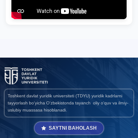
Toshkent davlat yuridik universiteti (TDYU) yuridik kadrlarni
tayyorlash bo‘yicha O‘zbekistonda tayanch oliy o‘quv va ilmiy-
uslubiy muassasa hisoblanadi.
SAYTNI BAHOLASH