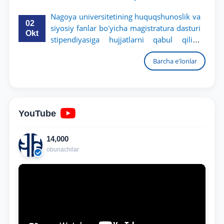
Nagoya universitetining huquqshunoslik va
02
siyosiy fanlar boʻyicha magistratura dasturi
Okt
stipendiyasiga hujjatlarni qabul qilish
boshlandi
Barcha e'lonlar
YouTube
14,000
obunachilar