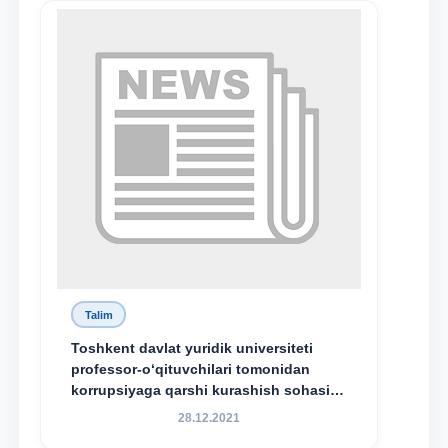
Talim
Toshkent davlat yuridik universiteti
professor-o‘qituvchilari tomonidan
korrupsiyaga qarshi kurashish sohasida
amalga oshirilayotgan islohotlar hamda
28.12.2021
olib borilayotgan tadqiqotlar natijalarini