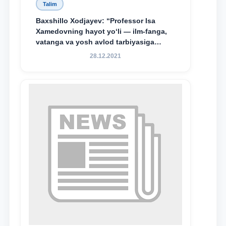
Talim
Baxshillo Xodjayev: “Professor Isa
Xamedovning hayot yo‘li — ilm-fanga,
vatanga va yosh avlod tarbiyasiga
sodiqlikning oliy namunasidir”.
28.12.2021