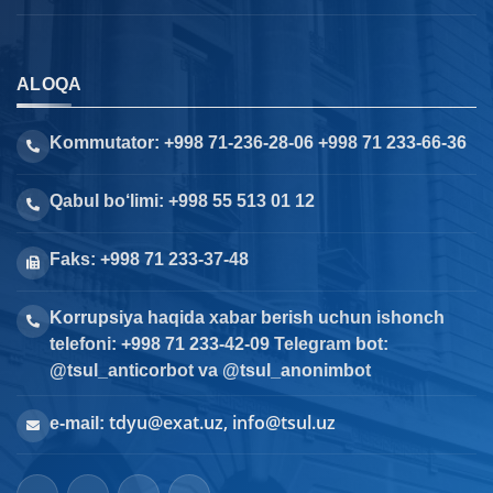
ALOQA
Kommutator: +998 71-236-28-06 +998 71 233-66-36
Qabul bo‘limi: +998 55 513 01 12
Faks: +998 71 233-37-48
Korrupsiya haqida xabar berish uchun ishonch
telefoni: +998 71 233-42-09 Telegram bot:
@tsul_anticorbot va @tsul_anonimbot
tdyu@exat.uz, info@tsul.uz
e-mail: