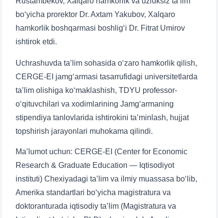
Rustambekov, Xalqaro hamkorlik va uzluksiz ta’lim
bo‘yicha prorektor Dr. Axtam Yakubov, Xalqaro
hamkorlik boshqarmasi boshlig‘i Dr. Fitrat Umirov
ishtirok etdi.
Uchrashuvda ta’lim sohasida o‘zaro hamkorlik qilish,
CERGE-EI jamg‘armasi tasarrufidagi universitetlarda
ta’lim olishiga ko‘maklashish, TDYU professor-
o‘qituvchilari va xodimlarining Jamg‘armaning
stipendiya tanlovlarida ishtirokini ta’minlash, hujjat
topshirish jarayonlari muhokama qilindi.
Ma’lumot uchun: CERGE-EI (Center for Economic
Research & Graduate Education — Iqtisodiyot
instituti) Chexiyadagi ta’lim va ilmiy muassasa bo‘lib,
Amerika standartlari bo‘yicha magistratura va
doktoranturada iqtisodiy ta’lim (Magistratura va