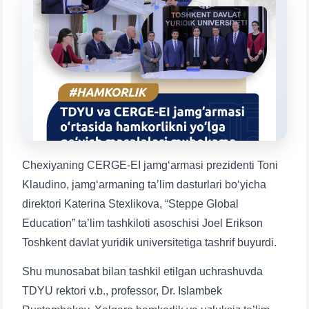
Mavzuni tanlang — keyin shu mavzudagi aniq
savollar chiqadi:
1. Hujjatlar (bakalavr) (5)
2. Hujjatlar (magistr) (4)
3. Suhbat (bakalavr) (8)
4. Suhbat (magistr) (5)
5. To'lov-kontrakt (2)
6. Elektron ariza (16)
7. Call-center (4)
8. Bakalavriat kvotasi (3)
9. Magistratura kvotasi (4)
✉️ Adminga yozish
Chexiyaning CERGE-EI jamg‘armasi prezidenti Toni
Klaudino, jamg‘armaning ta’lim dasturlari bo‘yicha
direktori Katerina Stexlikova, “Steppe Global
Education” ta’lim tashkiloti asoschisi Joel Erikson
Toshkent davlat yuridik universitetiga tashrif buyurdi.
Shu munosabat bilan tashkil etilgan uchrashuvda
TDYU rektori v.b., professor, Dr. Islambek