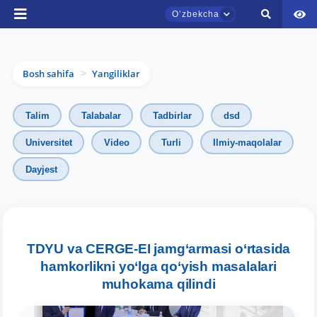
Oʼzbekcha
Bosh sahifa
Yangiliklar
>
Talim
Talabalar
Tadbirlar
dsd
Universitet
Video
Turli
Ilmiy-maqolalar
Dayjest
TDYU qabul murojaatlari chati
Onlayn
Assalomu alaykum! TDYU qabul murojaatlari
chatiga xush kelibsiz.
TDYU va CERGE-EI jamg‘armasi o‘rtasida
hamkorlikni yo‘lga qo‘yish masalalari
Qabul bo'yicha murojaatlaringizni ushbu
muhokama qilindi
chatda qoldiring.