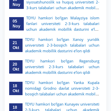
siyosatshunoslik va huquq universiteti 2-
Noy
3-kurs talabalari uchun akademik mobillik
dasturini e’lon qildi
TDYU hamkori bo‘lgan Malayziya islom
05
fanlari universiteti 2-3-kurs talabalari
Noy
uchun akademik mobillik dasturini e’lon
qiladi
TDYU hamkori bo‘lgan Xanoy yuridik
21
universiteti 2-3-bosqich talabalari uchun
Okt
akademik mobillik dasturini e’lon qildi
TDYU hamkori bo‘lgan Regensburg
20
universiteti 2-3-kurs talabalari uchun
Okt
akademik mobillik dasturini e’lon qildi
TDYU hamkori bo‘lgan Yanka Kupala
18
nomidagi Grodno davlat universiteti 2-3-
Okt
bosqich talabalari uchun akademik mobillik
dasturini e’lon qildi
TDYU hamkori bo‘lgan Kunayev universiteti
18
2-3-kurs talabalari uchun akademik