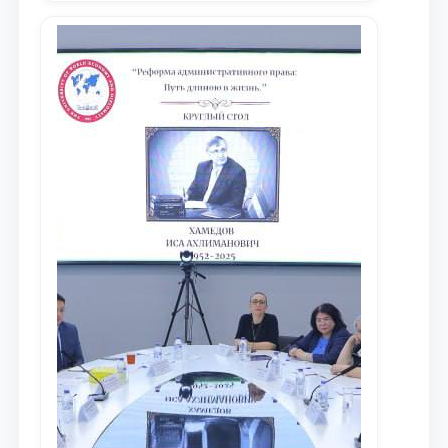
xalqaro hamjamiyatga yetkazish
maqsadida xorijiy va mahalliy ilmiy
nashrlarda chop etilgan maqolalar
dayjesti