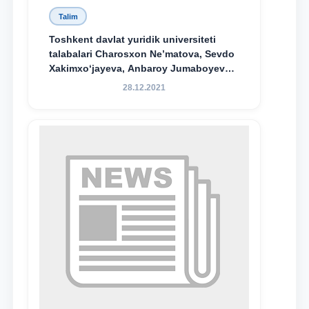
Talim
Toshkent davlat yuridik universiteti
talabalari Charosxon Ne’matova, Sevdo
Xakimxo‘jayeva, Anbaroy Jumaboyeva
hamda TDYU qoshidagi M.S.Vosiqova
28.12.2021
nomidagi akademik litsey 1-kurs
o‘quvchisi Abduvali Maxamadaliyev
Xadicha Sulaymonova nomidagi
maxsus stipendiyaning stipendiatlari
bo‘ldi.