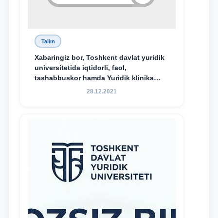
Talim
Xabaringiz bor, Toshkent davlat yuridik
universitetida iqtidorli, faol,
tashabbuskor hamda Yuridik klinika
faoliyatida o‘z bilim va ko‘nikmalarini
28.12.2021
namoyon etayotgan talabalarni
rag‘batlantirish maqsadida yangi
tashabbus — “Yuridik klinika
stipendiyasi” joriy etilgan.