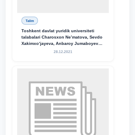
Talim
Toshkent davlat yuridik universiteti
talabalari Charosxon Ne’matova, Sevdo
Xakimxo‘jayeva, Anbaroy Jumaboyeva
hamda TDYU qoshidagi M.S.Vosiqova
28.12.2021
nomidagi akademik litsey 1-kurs
o‘quvchisi Abduvali Maxamadaliyev
Xadicha Sulaymonova nomidagi
maxsus stipendiyaning stipendiatlari
bo‘ldi.