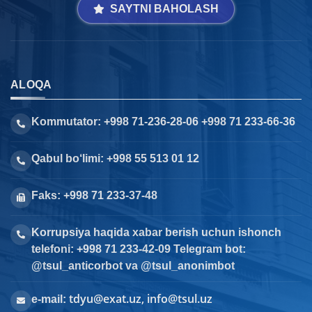
SAYTNI BAHOLASH
ALOQA
Kommutator: +998 71-236-28-06 +998 71 233-66-36
Qabul bo‘limi: +998 55 513 01 12
Faks: +998 71 233-37-48
Korrupsiya haqida xabar berish uchun ishonch
telefoni: +998 71 233-42-09 Telegram bot:
@tsul_anticorbot va @tsul_anonimbot
tdyu@exat.uz, info@tsul.uz
e-mail: