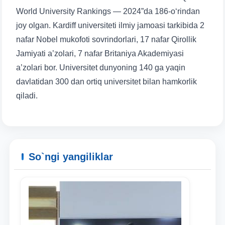
World University Rankings — 2024”da 186-oʻrindan
joy olgan. Kardiff universiteti ilmiy jamoasi tarkibida 2
nafar Nobel mukofoti sovrindorlari, 17 nafar Qirollik
Jamiyati a’zolari, 7 nafar Britaniya Akademiyasi
a’zolari bor. Universitet dunyoning 140 ga yaqin
davlatidan 300 dan ortiq universitet bilan hamkorlik
qiladi.
Ism va familiyangiz
Telefon raqamingiz
So`ngi yangiliklar
Pochta
yuborish