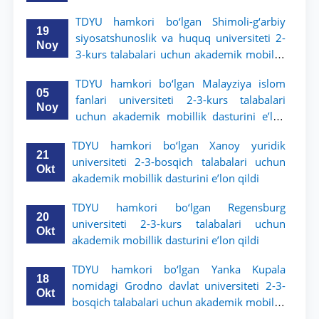
TDYU hamkori bo‘lgan Shimoli-g‘arbiy
19
siyosatshunoslik va huquq universiteti 2-
Noy
3-kurs talabalari uchun akademik mobillik
dasturini e’lon qildi
TDYU hamkori bo‘lgan Malayziya islom
05
fanlari universiteti 2-3-kurs talabalari
Noy
uchun akademik mobillik dasturini e’lon
qiladi
TDYU hamkori bo‘lgan Xanoy yuridik
21
universiteti 2-3-bosqich talabalari uchun
Okt
akademik mobillik dasturini e’lon qildi
TDYU hamkori bo‘lgan Regensburg
20
universiteti 2-3-kurs talabalari uchun
Okt
akademik mobillik dasturini e’lon qildi
TDYU hamkori bo‘lgan Yanka Kupala
18
nomidagi Grodno davlat universiteti 2-3-
Okt
bosqich talabalari uchun akademik mobillik
dasturini e’lon qildi