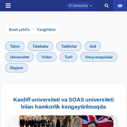
Oʼzbekcha
Bosh sahifa
Yangiliklar
>
Talim
Talabalar
Tadbirlar
dsd
Universitet
Video
Turli
Ilmiy-maqolalar
Dayjest
TDYU qabul murojaatlari chati
Onlayn
Assalomu alaykum! TDYU qabul murojaatlari
chatiga xush kelibsiz.
Kardiff universiteti va SOAS universiteti
bilan hamkorlik kengaytirilmoqda
Qabul bo'yicha murojaatlaringizni ushbu
chatda qoldiring.