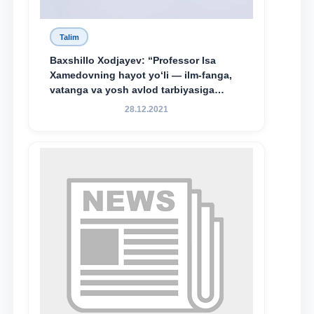
Talim
Baxshillo Xodjayev: “Professor Isa
Xamedovning hayot yo‘li — ilm-fanga,
vatanga va yosh avlod tarbiyasiga
sodiqlikning oliy namunasidir”.
28.12.2021