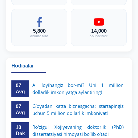
5,800
14,000
obunachilar
obunachilar
Hodisalar
AI loyihangiz bor-mi? Uni 1 million
07
Avg
dollarlik imkoniyatga aylantiring!
G‘oyadan katta biznesgacha: startapingiz
07
Avg
uchun 5 million dollarlik imkoniyat!
Ro‘zigul Xojiyevaning doktorlik (PhD)
10
Dek
dissertatsiyasi himoyasi bo‘lib o‘tadi