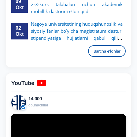
09
2-3-kurs talabalari uchun akademik
Okt
mobillik dasturini e’lon qildi
Nagoya universitetining huquqshunoslik va
02
siyosiy fanlar boʻyicha magistratura dasturi
Okt
stipendiyasiga hujjatlarni qabul qilish
boshlandi
Barcha e'lonlar
YouTube
14,000
obunachilar