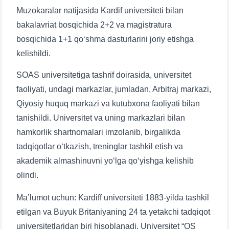
Muzokaralar natijasida Kardif universiteti bilan
bakalavriat bosqichida 2+2 va magistratura
bosqichida 1+1 qoʻshma dasturlarini joriy etishga
kelishildi.
SOAS universitetiga tashrif doirasida, universitet
faoliyati, undagi markazlar, jumladan, Arbitraj markazi,
Qiyosiy huquq markazi va kutubxona faoliyati bilan
tanishildi. Universitet va uning markazlari bilan
hamkorlik shartnomalari imzolanib, birgalikda
tadqiqotlar oʻtkazish, treninglar tashkil etish va
akademik almashinuvni yoʻlga qoʻyishga kelishib
olindi.
Ma’lumot uchun: Kardiff universiteti 1883-yilda tashkil
etilgan va Buyuk Britaniyaning 24 ta yetakchi tadqiqot
universitetlaridan biri hisoblanadi. Universitet “QS