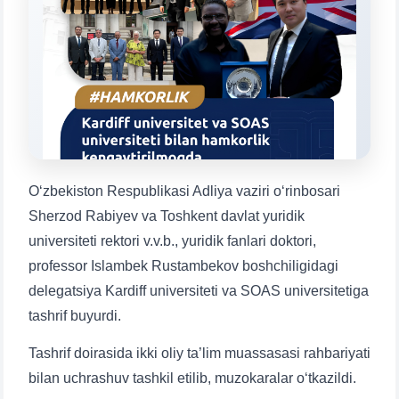
Mavzuni tanlang — keyin shu mavzudagi aniq
savollar chiqadi:
1. Hujjatlar (bakalavr) (5)
2. Hujjatlar (magistr) (4)
3. Suhbat (bakalavr) (8)
4. Suhbat (magistr) (5)
5. To'lov-kontrakt (2)
6. Elektron ariza (16)
7. Call-center (4)
8. Bakalavriat kvotasi (3)
Oʻzbekiston Respublikasi Adliya vaziri oʻrinbosari
9. Magistratura kvotasi (4)
✉️ Adminga yozish
Sherzod Rabiyev va Toshkent davlat yuridik
universiteti rektori v.v.b., yuridik fanlari doktori,
professor Islambek Rustambekov boshchiligidagi
delegatsiya Kardiff universiteti va SOAS universitetiga
tashrif buyurdi.
Tashrif doirasida ikki oliy ta’lim muassasasi rahbariyati
bilan uchrashuv tashkil etilib, muzokaralar oʻtkazildi.