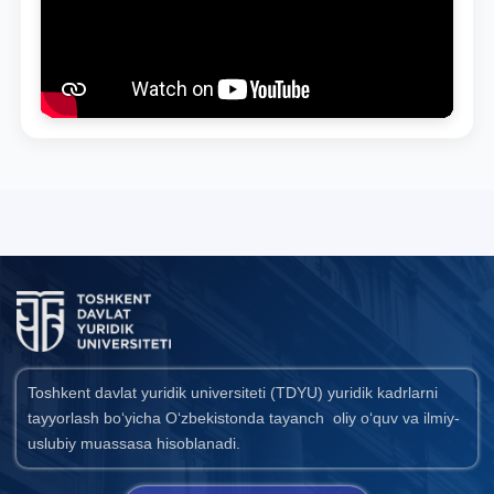
Toshkent davlat yuridik universiteti (TDYU) yuridik kadrlarni
tayyorlash bo‘yicha O‘zbekistonda tayanch oliy o‘quv va ilmiy-
uslubiy muassasa hisoblanadi.