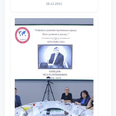
amalga oshirilayotgan islohotlar hamda
28.12.2021
olib borilayotgan tadqiqotlar natijalarini
xalqaro hamjamiyatga yetkazish
maqsadida xorijiy va mahalliy ilmiy
nashrlarda chop etilgan maqolalar
dayjesti