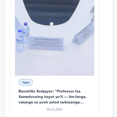
Talim
Baxshillo Xodjayev: “Professor Isa
Xamedovning hayot yo‘li — ilm-fanga,
vatanga va yosh avlod tarbiyasiga
sodiqlikning oliy namunasidir”.
28.12.2021