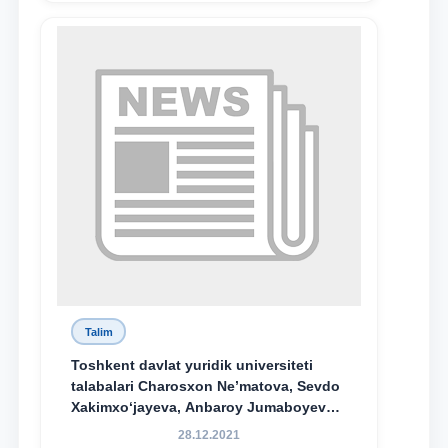
Talim
Toshkent davlat yuridik universiteti
talabalari Charosxon Ne’matova, Sevdo
Xakimxo‘jayeva, Anbaroy Jumaboyeva
hamda TDYU qoshidagi M.S.Vosiqova
28.12.2021