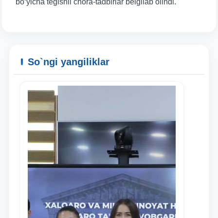
bo‘yicha tegishli chora-tadbirlar belgilab olindi.
So`ngi yangiliklar
Ism va familiyangiz
Telefon raqamingiz
Pochta
yuborish