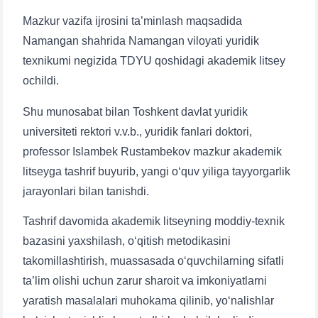
Mazkur vazifa ijrosini ta’minlash maqsadida
Namangan shahrida Namangan viloyati yuridik
texnikumi negizida TDYU qoshidagi akademik litsey
ochildi.
Shu munosabat bilan Toshkent davlat yuridik
universiteti rektori v.v.b., yuridik fanlari doktori,
professor Islambek Rustambekov mazkur akademik
litseyga tashrif buyurib, yangi o‘quv yiliga tayyorgarlik
jarayonlari bilan tanishdi.
Tashrif davomida akademik litseyning moddiy-texnik
bazasini yaxshilash, o‘qitish metodikasini
takomillashtirish, muassasada o‘quvchilarning sifatli
ta’lim olishi uchun zarur sharoit va imkoniyatlarni
yaratish masalalari muhokama qilinib, yo‘nalishlar