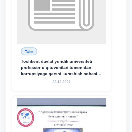
Talim
Toshkent davlat yuridik universiteti
professor-o‘qituvchilari tomonidan
korrupsiyaga qarshi kurashish sohasida
amalga oshirilayotgan islohotlar hamda
28.12.2021
olib borilayotgan tadqiqotlar natijalarini
xalqaro hamjamiyatga yetkazish
maqsadida xorijiy va mahalliy ilmiy
nashrlarda chop etilgan maqolalar
dayjesti