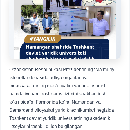
Mavzuni tanlang — keyin shu mavzudagi aniq
savollar chiqadi:
1. Hujjatlar (bakalavr) (5)
2. Hujjatlar (magistr) (4)
3. Suhbat (bakalavr) (8)
4. Suhbat (magistr) (5)
5. To'lov-kontrakt (2)
6. Elektron ariza (16)
7. Call-center (4)
8. Bakalavriat kvotasi (3)
9. Magistratura kvotasi (4)
✉️ Adminga yozish
O‘zbekiston Respublikasi Prezidentining “Ma’muriy
islohotlar doirasida adliya organlari va
muassasalarining mas’uliyatini yanada oshirish
hamda ixcham boshqaruv tizimini shakllantirish
to‘g‘risida”gi Farmoniga ko‘ra, Namangan va
Samarqand viloyatlari yuridik texnikumlari negizida
Toshkent davlat yuridik universitetining akademik
litseylarini tashkil qilish belgilangan.