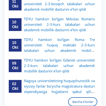
11
universiteti 2-3-bosqich talabalari uchun
Okt
akademik mobillik dasturini e’lon qildi
TDYU hamkori bo‘lgan Mikolas Romeris
10
universiteti 2-3-kurs talabalari uchun
Okt
akademik mobillik dasturini e’lon qildi
TDYU hamkori bo‘lgan Roma Tre
10
universiteti huquq maktabi 2-3-kurs
Okt
talabalari uchun akademik mobillik
dasturini e’lon qildi
TDYU hamkori bo‘lgan Gdansk universiteti
09
2-3-kurs talabalari uchun akademik
Okt
mobillik dasturini e’lon qildi
Nagoya universitetining huquqshunoslik va
02
siyosiy fanlar boʻyicha magistratura dasturi
Okt
stipendiyasiga hujjatlarni qabul qilish
boshlandi
Barcha e'lonlar