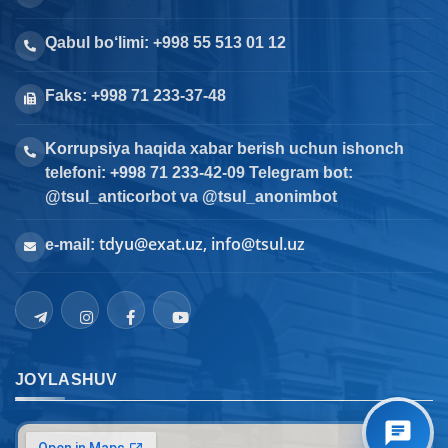
Qabul bo‘limi: +998 55 513 01 12
Faks: +998 71 233-37-48
Korrupsiya haqida xabar berish uchun ishonch
telefoni: +998 71 233-42-09 Telegram bot:
@tsul_anticorbot va @tsul_anonimbot
tdyu@exat.uz, info@tsul.uz
e-mail:
JOYLASHUV