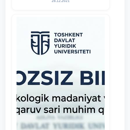
28.12.2021
namoyon etayotgan talabalarni
rag‘batlantirish maqsadida yangi
tashabbus — “Yuridik klinika
stipendiyasi” joriy etilgan.