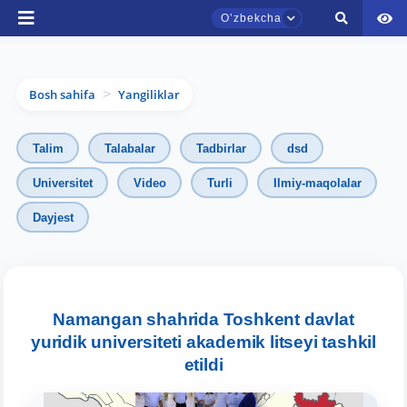
Oʼzbekcha
Bosh sahifa
Yangiliklar
>
Talim
Talabalar
Tadbirlar
dsd
Universitet
Video
Turli
Ilmiy-maqolalar
Dayjest
TDYU qabul murojaatlari chati
Onlayn
Assalomu alaykum! TDYU qabul murojaatlari
chatiga xush kelibsiz.
Namangan shahrida Toshkent davlat
yuridik universiteti akademik litseyi tashkil
Qabul bo'yicha murojaatlaringizni ushbu
etildi
chatda qoldiring.