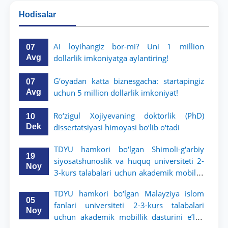
Hodisalar
AI loyihangiz bor-mi? Uni 1 million
07
Avg
dollarlik imkoniyatga aylantiring!
G‘oyadan katta biznesgacha: startapingiz
07
Avg
uchun 5 million dollarlik imkoniyat!
Ro‘zigul Xojiyevaning doktorlik (PhD)
10
Dek
dissertatsiyasi himoyasi bo‘lib o‘tadi
TDYU hamkori bo‘lgan Shimoli-g‘arbiy
19
siyosatshunoslik va huquq universiteti 2-
Noy
3-kurs talabalari uchun akademik mobillik
dasturini e’lon qildi
TDYU hamkori bo‘lgan Malayziya islom
05
fanlari universiteti 2-3-kurs talabalari
Noy
uchun akademik mobillik dasturini e’lon