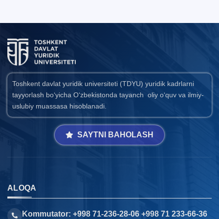
Toshkent davlat yuridik universiteti (TDYU) yuridik kadrlarni
tayyorlash bo‘yicha O‘zbekistonda tayanch oliy o‘quv va ilmiy-
uslubiy muassasa hisoblanadi.
SAYTNI BAHOLASH
ALOQA
Kommutator: +998 71-236-28-06 +998 71 233-66-36