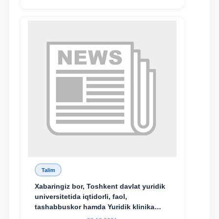
nomidagi akademik litsey 1-kurs
o‘quvchisi Abduvali Maxamadaliyev
Xadicha Sulaymonova nomidagi
maxsus stipendiyaning stipendiatlari
bo‘ldi.
Talim
Xabaringiz bor, Toshkent davlat yuridik
universitetida iqtidorli, faol,
tashabbuskor hamda Yuridik klinika
faoliyatida o‘z bilim va ko‘nikmalarini