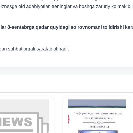
biznesga oid adabiyotlar, treninglar va boshqa zaruriy ko‘mak bi
nlar 8-sentabrga qadar quyidagi so‘rovnomani to‘ldirishi ker
an suhbat orqali saralab olinadi.