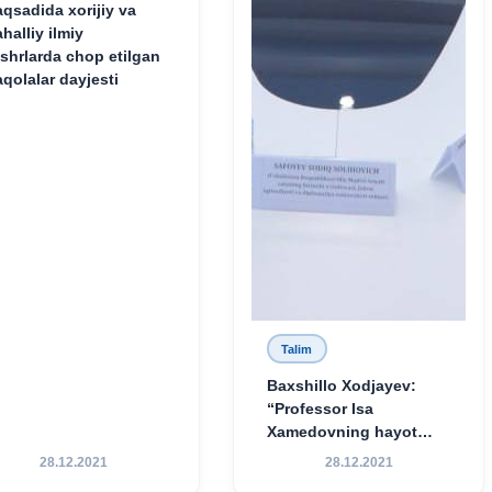
qsadida xorijiy va
halliy ilmiy
shrlarda chop etilgan
qolalar dayjesti
Talim
Baxshillo Xodjayev:
“Professor Isa
Xamedovning hayot
yo‘li — ilm-fanga,
28.12.2021
28.12.2021
vatanga va yosh avlod