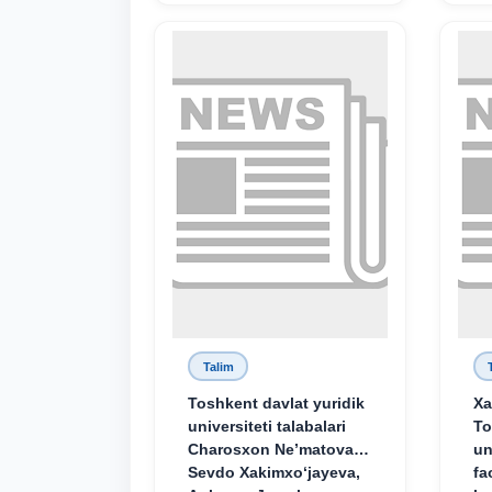
Talim
Toshkent davlat yuridik
Xa
universiteti talabalari
To
Charosxon Ne’matova,
un
Sevdo Xakimxo‘jayeva,
fa