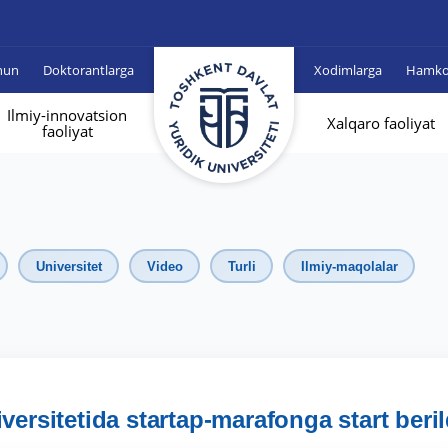
hun
Doktorantlarga
Xodimlarga
Hamkor
Ilmiy-innovatsion
Xalqaro faoliyat
faoliyat
Universitet
Video
Turli
Ilmiy-maqolalar
versitetida startap-marafonga start beril