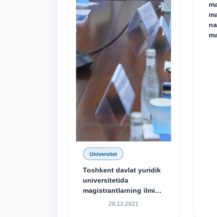
ma
ma
na
ma
Universitet
Toshkent davlat yuridik
universitetida
magistrantlarning ilmiy-
amaliy konferensiyasi
28.12.2021
o‘tkazildi