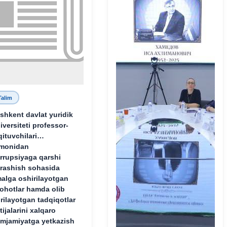
Talim
shkent davlat yuridik
iversiteti professor-
qituvchilari
monidan
rrupsiyaga qarshi
rashish sohasida
alga oshirilayotgan
lohotlar hamda olib
rilayotgan tadqiqotlar
tijalarini xalqaro
mjamiyatga yetkazish