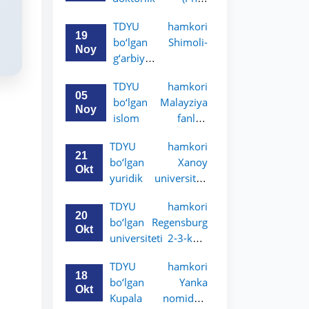
dissertatsiyasi
TDYU hamkori
himoyasi bo‘lib
19
bo‘lgan Shimoli-
o‘tadi
Noy
g‘arbiy
siyosatshunoslik va
TDYU hamkori
huquq universiteti
05
bo‘lgan Malayziya
2-3-kurs talabalari
Noy
islom fanlari
uchun akademik
universiteti 2-3-
mobillik dasturini
TDYU hamkori
kurs talabalari
e’lon qildi
21
bo‘lgan Xanoy
uchun akademik
Okt
yuridik universiteti
mobillik dasturini
2-3-bosqich
e’lon qiladi
TDYU hamkori
talabalari uchun
20
bo‘lgan Regensburg
akademik mobillik
Okt
universiteti 2-3-kurs
dasturini e’lon qildi
talabalari uchun
TDYU hamkori
akademik mobillik
18
bo‘lgan Yanka
dasturini e’lon qildi
Okt
Kupala nomidagi