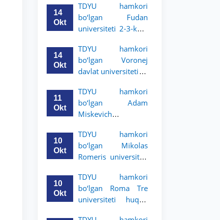
TDYU hamkori
talabalari uchun
14
bo‘lgan Fudan
akademik mobillik
Okt
universiteti 2-3-kurs
dasturini e’lon qildi
talabalari uchun
TDYU hamkori
akademik mobillik
14
bo‘lgan Voronej
dasturini e’lon qildi
Okt
davlat universiteti 2-
3-bosqich talabalari
TDYU hamkori
uchun akademik
11
bo‘lgan Adam
mobillik dasturini
Okt
Miskevich
e’lon qildi
universiteti 2-3-
TDYU hamkori
bosqich talabalari
10
bo‘lgan Mikolas
uchun akademik
Okt
Romeris universiteti
mobillik dasturini
2-3-kurs talabalari
e’lon qildi
TDYU hamkori
uchun akademik
10
bo‘lgan Roma Tre
mobillik dasturini
Okt
universiteti huquq
e’lon qildi
maktabi 2-3-kurs
TDYU hamkori