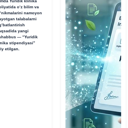
mda Yuridik klinika
oliyatida o‘z bilim va
‘nikmalarini namoyon
ayotgan talabalarni
g‘batlantirish
qsadida yangi
shabbus — “Yuridik
inika stipendiyasi”
riy etilgan.