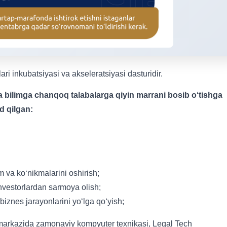
ri inkubatsiyasi va akseleratsiyasi dasturidir.
 va bilimga chanqoq talabalarga qiyin marrani bosib o‘tishga
d qilgan:
m va ko‘nikmalarini oshirish;
nvestorlardan sarmoya olish;
iznes jarayonlarini yo‘lga qo‘yish;
 markazida zamonaviy kompyuter texnikasi, Legal Tech