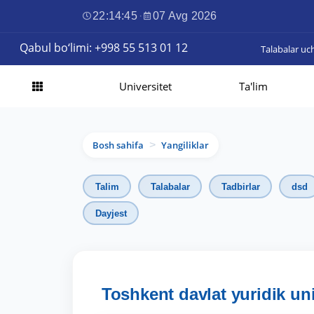
22:14:46
·
07 Avg 2026
Qabul bo‘limi: +998 55 513 01 12
Talabalar uc
Universitet
Ta'lim
Bosh sahifa
Yangiliklar
>
Talim
Talabalar
Tadbirlar
dsd
Dayjest
Toshkent davlat yuridik uni