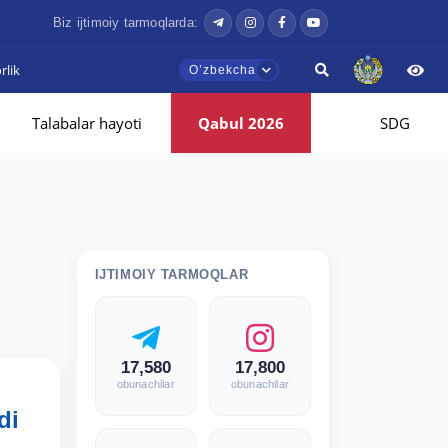
Biz ijtimoiy tarmoqlarda:
lik
Oʼzbekcha
Talabalar hayoti
Qabul 2026
SDG
IJTIMOIY TARMOQLAR
17,580
17,800
obunachilar
obunachilar
di