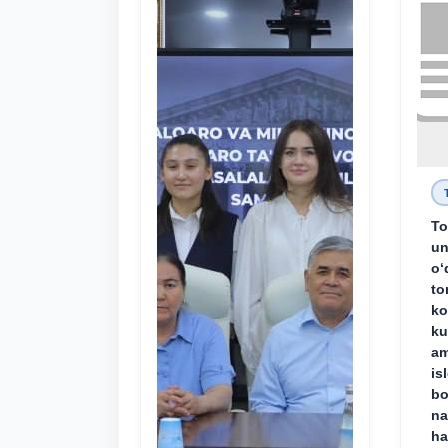
To
un
o‘
to
ko
ku
am
is
bo
na
ha