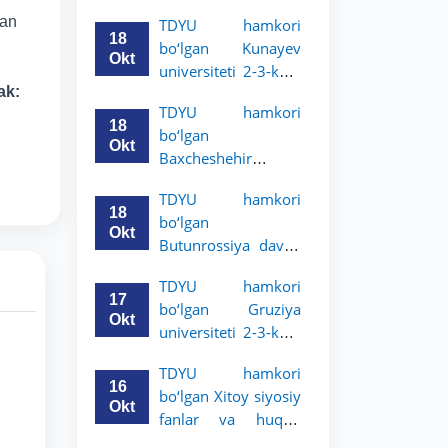
Grodno davlat
lan
TDYU hamkori
universiteti 2-3-
18
bo‘lgan Kunayev
bosqich talabalari
Okt
universiteti 2-3-kurs
uchun akademik
ak:
talabalari uchun
mobillik dasturini
TDYU hamkori
akademik mobillik
e’lon qildi
18
bo‘lgan
dasturini e’lon qiladi
Okt
Baxcheshehir
universiteti 2-3-
TDYU hamkori
bosqich talabalari
18
bo‘lgan
uchun akademik
Okt
Butunrossiya davlat
mobillik dasturini
adliya universiteti 2-
e’lon qildi
TDYU hamkori
3-kurs talabalari
17
bo‘lgan Gruziya
uchun akademik
Okt
universiteti 2-3-kurs
mobillik dasturini
talabalari uchun
e’lon qildi
TDYU hamkori
akademik mobillik
16
bo‘lgan Xitoy siyosiy
dasturini e’lon qildi
Okt
fanlar va huquq
universiteti 2-3-kurs