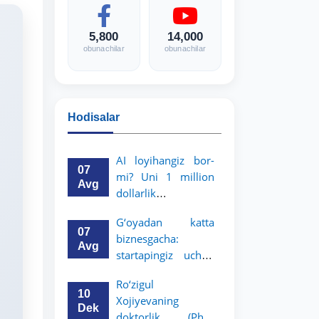
5,800
14,000
obunachilar
obunachilar
Hodisalar
AI loyihangiz bor-
07
mi? Uni 1 million
Avg
dollarlik
imkoniyatga
G‘oyadan katta
aylantiring!
07
biznesgacha:
Avg
startapingiz uchun
5 million dollarlik
Ro‘zigul
imkoniyat!
10
Xojiyevaning
Dek
doktorlik (PhD)