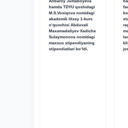
Anbaroy Jumaboyeva
ha
hamda TDYU qoshidagi
fa
M.S.Vosiqova nomidagi
ko
akademik litsey 1-kurs
et
o‘quvchisi Abduvali
ra
Maxamadaliyev Xadicha
ma
Sulaymonova nomidagi
ta
maxsus stipendiyaning
kl
stipendiatlari bo‘ldi.
jo