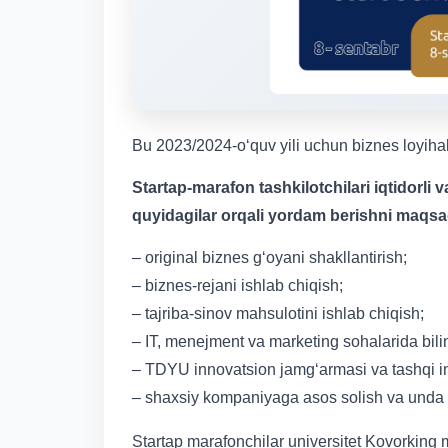
Bu 2023/2024-o‘quv yili uchun biznes loyihala
Startap-marafon tashkilotchilari iqtidorli
quyidagilar orqali yordam berishni maqsa
– original biznes g‘oyani shakllantirish;
– biznes-rejani ishlab chiqish;
– tajriba-sinov mahsulotini ishlab chiqish;
– IT, menejment va marketing sohalarida bili
– TDYU innovatsion jamg‘armasi va tashqi i
– shaxsiy kompaniyaga asos solish va unda b
Startap marafonchilar universitet Kovorking