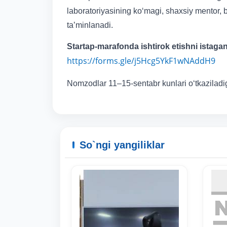
laboratoriyasining ko‘magi, shaxsiy mentor, 
taʼminlanadi.
Startap-marafonda ishtirok etishni istaga
https://forms.gle/j5Hcg5YkF1wNAddH9
Nomzodlar 11–15-sentabr kunlari o‘tkaziladig
So`ngi yangiliklar