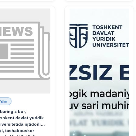
tarbiyasiga sodiqlikning
oliy namunasidir”.
Talim
baringiz bor,
shkent davlat yuridik
iversitetida iqtidorli,
ol, tashabbuskor