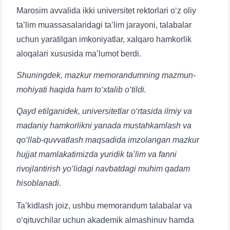
Marosim avvalida ikki universitet rektorlari o‘z oliy
ta’lim muassasalaridagi ta’lim jarayoni, talabalar
uchun yaratilgan imkoniyatlar, xalqaro hamkorlik
aloqalari xususida ma’lumot berdi.
Shuningdek, mazkur memorandumning mazmun-
mohiyati haqida ham to‘xtalib o‘tildi.
Qayd etilganidek, universitetlar o‘rtasida ilmiy va
madaniy hamkorlikni yanada mustahkamlash va
qo‘llab-quvvatlash maqsadida imzolangan mazkur
hujjat mamlakatimizda yuridik ta’lim va fanni
rivojlantirish yo‘lidagi navbatdagi muhim qadam
hisoblanadi.
Ta’kidlash joiz, ushbu memorandum talabalar va
o‘qituvchilar uchun akademik almashinuv hamda