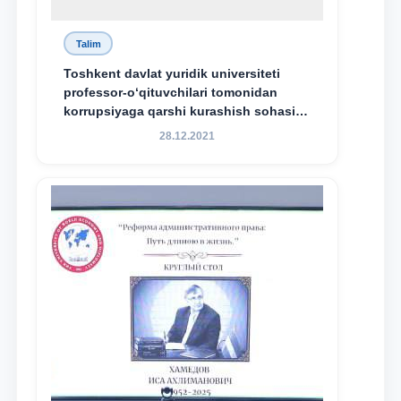
Talim
Toshkent davlat yuridik universiteti
professor-o‘qituvchilari tomonidan
korrupsiyaga qarshi kurashish sohasida
amalga oshirilayotgan islohotlar hamda
28.12.2021
olib borilayotgan tadqiqotlar natijalarini
xalqaro hamjamiyatga yetkazish
maqsadida xorijiy va mahalliy ilmiy
nashrlarda chop etilgan maqolalar
dayjesti