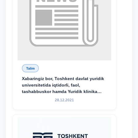
Talim
Xabaringiz bor, Toshkent davlat yuridik
universitetida iqtidorli, faol,
tashabbuskor hamda Yuridik klinika
faoliyatida o‘z bilim va ko‘nikmalarini
28.12.2021
namoyon etayotgan talabalarni
rag‘batlantirish maqsadida yangi
tashabbus — “Yuridik klinika
stipendiyasi” joriy etilgan.