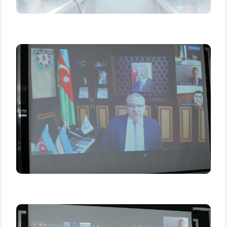
Pochta
yuborish