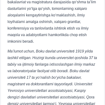
bakalavriat va magistratura darajasida qo‘shma ta’lim
dasturlarini yo‘lga qo‘yish, tomonlarning xalqaro
aloqalarini kengaytirishga ko‘maklashish, ilmiy
loyihalarni amalga oshirish, xalqaro grantlar,
konferensiya va tanlovlarda ishtirok etish va ilmiy
maqola va adabiyotlarni hamkorlikda chop etish
imkonini beradi.
Ma’lumot uchun, Boku davlat universiteti 1919 yilda
tashkil etilgan. Hozirgi kunda universitet qoshida 37 ta
tabiiy va ijtimoiy fanlarga ixtisoslashgan ilmiy markaz
va laboratoriyalar faoliyat olib boradi. Boku davlat
universiteti 17 ta yo‘nalish bo‘yicha bakalavr,
magistrant va doktorantlarni tayyorlaydi. Universitet
Yevrosiyo universitetlari assotsiatsiyasi, Kaspiy
dengizi davlatlari universitetlari assotsiatsiyasi, Qora
dengiz universitetlari tarmog‘i, Yevropa universitetlari