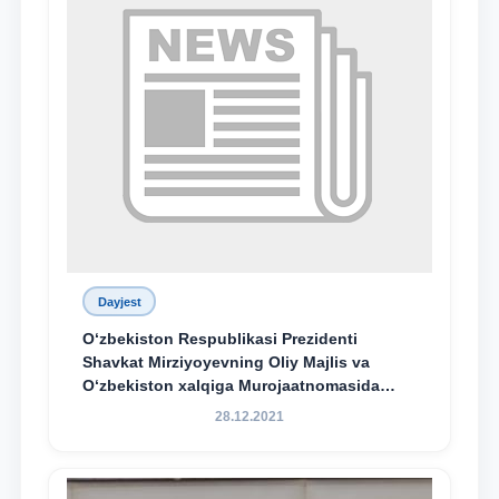
Dayjest
O‘zbekiston Respublikasi Prezidenti
Shavkat Mirziyoyevning Oliy Majlis va
O‘zbekiston xalqiga Murojaatnomasida
belgilangan vazifalar mazmun-mohiyatini
28.12.2021
keng jamoatchilikka yetkazish bo‘yicha
media-reja ijrosi yuzasidan qilingan ishlar
dayjesti