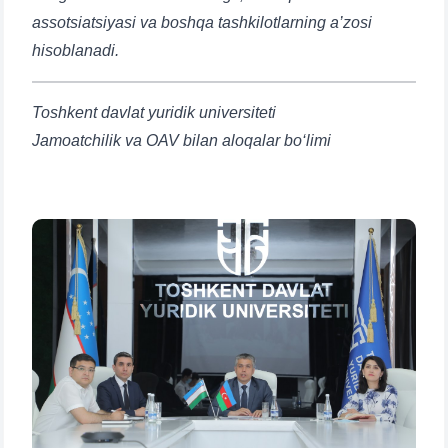
assotsiatsiyasi va boshqa tashkilotlarning a’zosi
hisoblanadi.
Toshkent davlat yuridik universiteti
Jamoatchilik va OAV bilan aloqalar bo‘limi
Ism va familiyangiz
Telefon raqamingiz