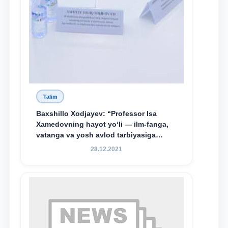
Talim
Baxshillo Xodjayev: “Professor Isa
Xamedovning hayot yo‘li — ilm-fanga,
vatanga va yosh avlod tarbiyasiga
sodiqlikning oliy namunasidir”.
28.12.2021