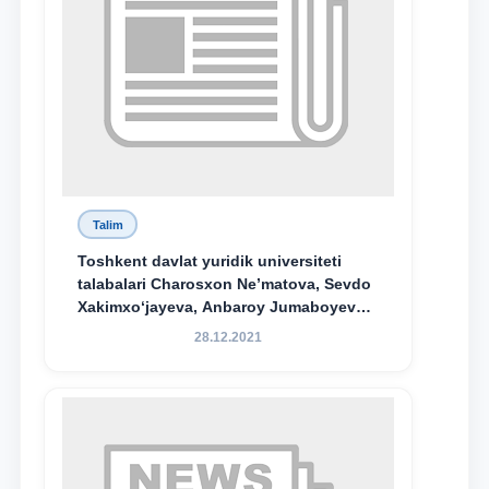
Talim
Toshkent davlat yuridik universiteti
talabalari Charosxon Ne’matova, Sevdo
Xakimxo‘jayeva, Anbaroy Jumaboyeva
hamda TDYU qoshidagi M.S.Vosiqova
28.12.2021
nomidagi akademik litsey 1-kurs
o‘quvchisi Abduvali Maxamadaliyev
Xadicha Sulaymonova nomidagi
maxsus stipendiyaning stipendiatlari
bo‘ldi.