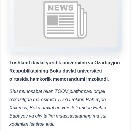
chatda qoldiring.
Mavzuni tanlang — keyin shu mavzudagi aniq
savollar chiqadi:
1. Hujjatlar (bakalavr) (5)
2. Hujjatlar (magistr) (4)
3. Suhbat (bakalavr) (8)
4. Suhbat (magistr) (5)
5. To'lov-kontrakt (2)
6. Elektron ariza (16)
Toshkent davlat yuridik universiteti va Ozarbayjon
7. Call-center (4)
8. Bakalavriat kvotasi (3)
Respublikasining Boku davlat universiteti
9. Magistratura kvotasi (4)
✉️ Adminga yozish
o‘rtasida hamkorlik memorandumi imzolandi.
Shu munosabat bilan ZOOM platformasi orqali
o‘tkazilgan marosimda TDYU rektori Rahimjon
Xakimov, Boku davlat universiteti rektori Elchin
Babayev va oliy ta’lim muassasalarning ma’sul
xodimlari ishtirok etdi.