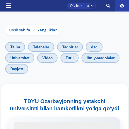
Oʼzbekcha
Bosh sahifa
Yangiliklar
>
Talim
Talabalar
Tadbirlar
dsd
Universitet
Video
Turli
Ilmiy-maqolalar
Dayjest
TDYU qabul murojaatlari chati
Onlayn
TDYU Ozarbayjonning yetakchi
universiteti bilan hamkorlikni yo‘lga qo‘ydi
Assalomu alaykum! TDYU qabul murojaatlari
chatiga xush kelibsiz.
Qabul bo'yicha murojaatlaringizni ushbu