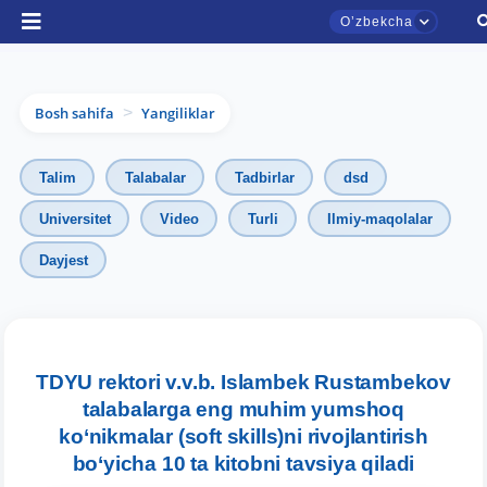
Oʼzbekcha
Bosh sahifa
Yangiliklar
>
Talim
Talabalar
Tadbirlar
dsd
Universitet
Video
Turli
Ilmiy-maqolalar
Dayjest
TDYU rektori v.v.b. Islambek Rustambekov
TDYU qabul murojaatlari chati
talabalarga eng muhim yumshoq
Onlayn
ko‘nikmalar (soft skills)ni rivojlantirish
bo‘yicha 10 ta kitobni tavsiya qiladi
Assalomu alaykum! TDYU qabul murojaatlari