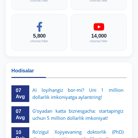
obunachilar
obunachilar
5,800
14,000
obunachilar
obunachilar
Hodisalar
AI loyihangiz bor-mi? Uni 1 million
07
Avg
dollarlik imkoniyatga aylantiring!
G‘oyadan katta biznesgacha: startapingiz
07
Avg
uchun 5 million dollarlik imkoniyat!
Ro‘zigul Xojiyevaning doktorlik (PhD)
10