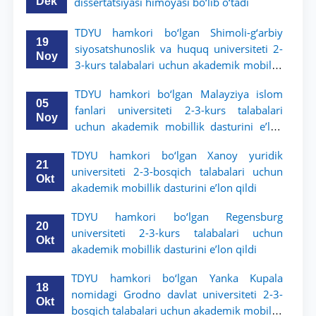
Dek
dissertatsiyasi himoyasi bo‘lib o‘tadi
TDYU hamkori bo‘lgan Shimoli-g‘arbiy
19
siyosatshunoslik va huquq universiteti 2-
Noy
3-kurs talabalari uchun akademik mobillik
dasturini e’lon qildi
TDYU hamkori bo‘lgan Malayziya islom
05
fanlari universiteti 2-3-kurs talabalari
Noy
uchun akademik mobillik dasturini e’lon
qiladi
TDYU hamkori bo‘lgan Xanoy yuridik
21
universiteti 2-3-bosqich talabalari uchun
Okt
akademik mobillik dasturini e’lon qildi
TDYU hamkori bo‘lgan Regensburg
20
universiteti 2-3-kurs talabalari uchun
Okt
akademik mobillik dasturini e’lon qildi
TDYU hamkori bo‘lgan Yanka Kupala
18
nomidagi Grodno davlat universiteti 2-3-
Okt
bosqich talabalari uchun akademik mobillik