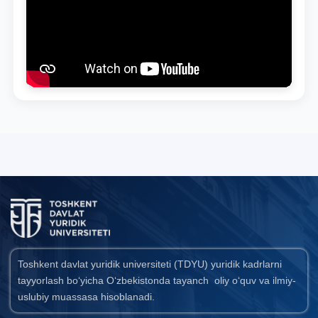
Toshkent davlat yuridik universiteti (TDYU) yuridik kadrlarni
tayyorlash bo‘yicha O‘zbekistonda tayanch oliy o‘quv va ilmiy-
uslubiy muassasa hisoblanadi.