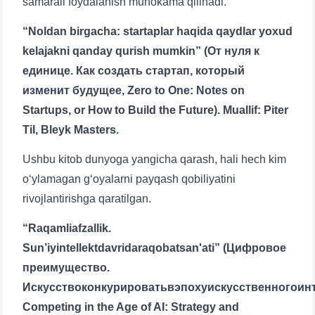
samarali foydalanish muhokama qilinadi.
“Noldan birgacha: startaplar haqida qaydlar yoxud
kelajakni qanday qurish mumkin” (От нуля к
единице. Как создать стартап, который
изменит будущее, Zero to One: Notes on
Startups, or How to Build the Future). Muallif: Piter
Til, Bleyk Masters.
Ushbu kitob dunyoga yangicha qarash, hali hech kim
o‘ylamagan g‘oyalarni payqash qobiliyatini
rivojlantirishga qaratilgan.
“Raqamliafzallik.
Sun’iyintellektdavridaraqobatsan'ati” (Цифровое
преимущество.
Искусствоконкурироватьвэпохуискусственногоинт
Competing in the Age of AI: Strategy and