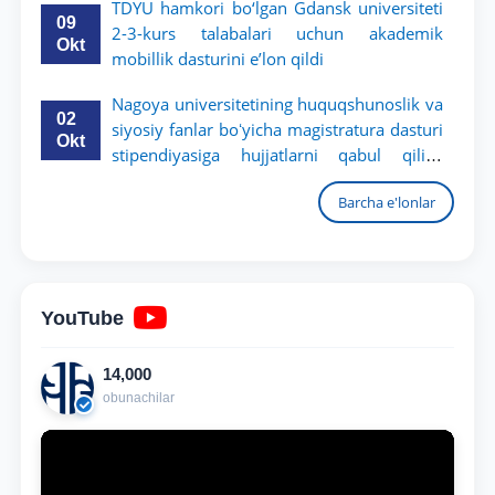
TDYU hamkori bo‘lgan Gdansk universiteti
09
2-3-kurs talabalari uchun akademik
Okt
mobillik dasturini e’lon qildi
Nagoya universitetining huquqshunoslik va
02
siyosiy fanlar boʻyicha magistratura dasturi
Okt
stipendiyasiga hujjatlarni qabul qilish
boshlandi
Barcha e'lonlar
YouTube
14,000
obunachilar