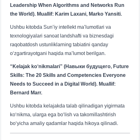
Leadership When Algorithms and Networks Run
the World). Muallif: Karim Laxani, Marko Yansiti.
Ushbu kitobda Sun’iy intellekt ma’lumotlari va
texnologiyalari sanoat landshafti va biznesdagi
raqobatdosh ustunliklarning tabiatini qanday
o‘zgartirayotgani haqida ma’lumot berilgan.
“Kelajak ko‘nikmalari” (Навыки будущего, Future
Skills: The 20 Skills and Competencies Everyone
Needs to Succeed in a Digital World). Muallif:
Bernard Marr.
Ushbu kitobda kelajakda talab qilinadigan yigirmata
ko‘nikma, ularga ega bo‘lish va takomillashtirish
bo‘yicha amaliy qadamlar haqida hikoya qilinadi.