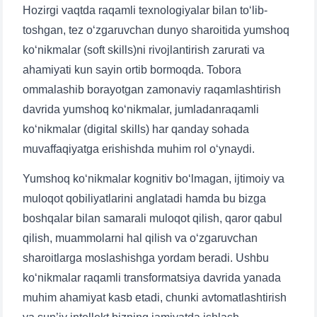
Hozirgi vaqtda raqamli texnologiyalar bilan to‘lib-
toshgan, tez o‘zgaruvchan dunyo sharoitida yumshoq
ko‘nikmalar (soft skills)ni rivojlantirish zarurati va
ahamiyati kun sayin ortib bormoqda. Tobora
ommalashib borayotgan zamonaviy raqamlashtirish
davrida yumshoq ko‘nikmalar, jumladanraqamli
ko‘nikmalar (digital skills) har qanday sohada
muvaffaqiyatga erishishda muhim rol o‘ynaydi.
Yumshoq ko‘nikmalar kognitiv bo‘lmagan, ijtimoiy va
muloqot qobiliyatlarini anglatadi hamda bu bizga
boshqalar bilan samarali muloqot qilish, qaror qabul
qilish, muammolarni hal qilish va o‘zgaruvchan
sharoitlarga moslashishga yordam beradi. Ushbu
ko‘nikmalar raqamli transformatsiya davrida yanada
muhim ahamiyat kasb etadi, chunki avtomatlashtirish