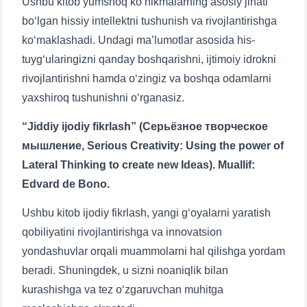
Ushbu kitob yumshoq ko‘nikmalarning asosiy jihati
bo‘lgan hissiy intellektni tushunish va rivojlantirishga
ko‘maklashadi. Undagi ma’lumotlar asosida his-
tuyg‘ularingizni qanday boshqarishni, ijtimoiy idrokni
rivojlantirishni hamda o‘zingiz va boshqa odamlarni
yaxshiroq tushunishni o‘rganasiz.
“Jiddiy ijodiy fikrlash” (Серьёзное творческое
мышление, Serious Creativity: Using the power of
Lateral Thinking to create new Ideas). Muallif:
Edvard de Bono.
Ushbu kitob ijodiy fikrlash, yangi g‘oyalarni yaratish
qobiliyatini rivojlantirishga va innovatsion
yondashuvlar orqali muammolarni hal qilishga yordam
beradi. Shuningdek, u sizni noaniqlik bilan
kurashishga va tez o‘zgaruvchan muhitga