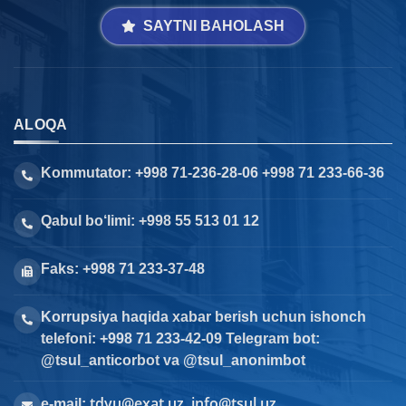
SAYTNI BAHOLASH
ALOQA
Kommutator: +998 71-236-28-06 +998 71 233-66-36
Qabul bo‘limi: +998 55 513 01 12
Faks: +998 71 233-37-48
Korrupsiya haqida xabar berish uchun ishonch
telefoni: +998 71 233-42-09 Telegram bot:
@tsul_anticorbot va @tsul_anonimbot
tdyu@exat.uz, info@tsul.uz
e-mail: