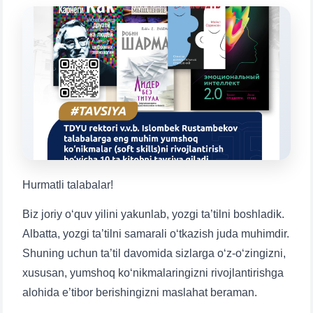
chatiga xush kelibsiz.
Qabul bo'yicha murojaatlaringizni ushbu
chatda qoldiring.
Mavzuni tanlang — keyin shu mavzudagi aniq
savollar chiqadi:
1. Hujjatlar (bakalavr) (5)
2. Hujjatlar (magistr) (4)
3. Suhbat (bakalavr) (8)
4. Suhbat (magistr) (5)
Hurmatli talabalar!
6. Elektron ariza (16)
7. Call-center (4)
8. Bakalavriat kvotasi (3)
9. Magistratura kvotasi (4)
✉️ Adminga yozish
Biz joriy o‘quv yilini yakunlab, yozgi ta’tilni boshladik.
Albatta, yozgi ta’tilni samarali o‘tkazish juda muhimdir.
Shuning uchun ta’til davomida sizlarga o‘z-o‘zingizni,
xususan, yumshoq ko‘nikmalaringizni rivojlantirishga
alohida e’tibor berishingizni maslahat beraman.