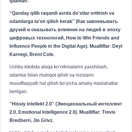
qilaman:
“Qanday qilib raqamli asrda do‘stlar orttirish va
odamlarga ta'sir qilish kerak” (Как завоевывать
друзей и оказывать влияние на людей в эпоху
цифровых технологий, How to Win Friends and
Influence People in the Digital Age). Mualliflar: Deyl
Karnegi, Brent Cole.
Ushbu kitobda aloqa ko‘nikmalarini yaxshilash,
odamlar bilan muloqot qilish va nizolarni
muvaffaqiyatli hal qilish bo‘yicha amaliy maslahatlar
berilgan.
“Hissiy intellekt 2.0” (Эмоциональный интеллект
2.0, Emotional Intelligence 2.0). Mualliflar: Trevis
Bredberri, Jin Grivz.