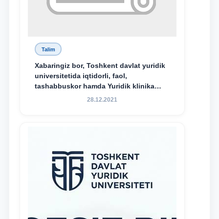
Talim
Xabaringiz bor, Toshkent davlat yuridik
universitetida iqtidorli, faol,
tashabbuskor hamda Yuridik klinika
faoliyatida o‘z bilim va ko‘nikmalarini
28.12.2021
namoyon etayotgan talabalarni
rag‘batlantirish maqsadida yangi
tashabbus — “Yuridik klinika
stipendiyasi” joriy etilgan.