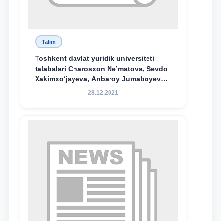
Talim
Toshkent davlat yuridik universiteti
talabalari Charosxon Ne’matova, Sevdo
Xakimxo‘jayeva, Anbaroy Jumaboyeva
hamda TDYU qoshidagi M.S.Vosiqova
28.12.2021
nomidagi akademik litsey 1-kurs
o‘quvchisi Abduvali Maxamadaliyev
Xadicha Sulaymonova nomidagi
maxsus stipendiyaning stipendiatlari
bo‘ldi.