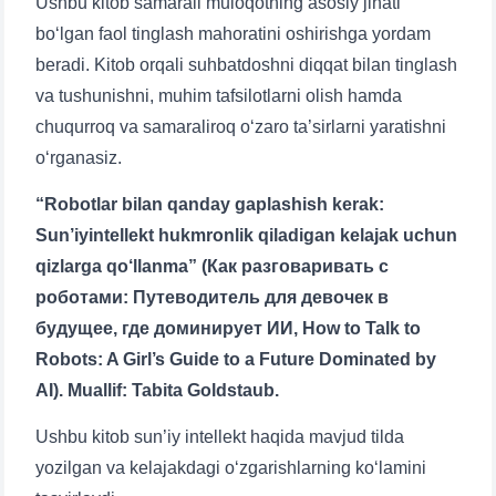
Ushbu kitob samarali muloqotning asosiy jihati
bo‘lgan faol tinglash mahoratini oshirishga yordam
yuborish
beradi. Kitob orqali suhbatdoshni diqqat bilan tinglash
va tushunishni, muhim tafsilotlarni olish hamda
chuqurroq va samaraliroq o‘zaro ta’sirlarni yaratishni
o‘rganasiz.
“Robotlar bilan qanday gaplashish kerak:
Sun’iyintellekt hukmronlik qiladigan kelajak uchun
qizlarga qo‘llanma” (Как разговаривать с
роботами: Путеводитель для девочек в
будущее, где доминирует ИИ, How to Talk to
Robots: A Girl’s Guide to a Future Dominated by
AI). Muallif: Tabita Goldstaub.
Ushbu kitob sun’iy intellekt haqida mavjud tilda
yozilgan va kelajakdagi o‘zgarishlarning ko‘lamini