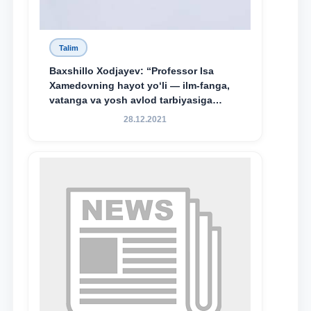
Talim
Baxshillo Xodjayev: “Professor Isa
Xamedovning hayot yo‘li — ilm-fanga,
vatanga va yosh avlod tarbiyasiga
sodiqlikning oliy namunasidir”.
28.12.2021