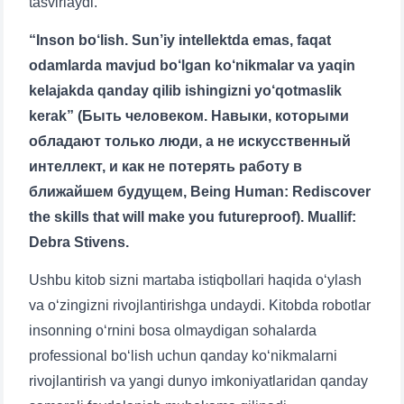
tasvirlaydi.
“Inson bo‘lish. Sun’iy intellektda emas, faqat
odamlarda mavjud bo‘lgan ko‘nikmalar va yaqin
kelajakda qanday qilib ishingizni yo‘qotmaslik
kerak” (Быть человеком. Навыки, которыми
обладают только люди, а не искусственный
интеллект, и как не потерять работу в
ближайшем будущем, Being Human: Rediscover
the skills that will make you futureproof). Muallif:
Debra Stivens.
Ushbu kitob sizni martaba istiqbollari haqida o‘ylash
va o‘zingizni rivojlantirishga undaydi. Kitobda robotlar
insonning o‘rnini bosa olmaydigan sohalarda
professional bo‘lish uchun qanday ko‘nikmalarni
rivojlantirish va yangi dunyo imkoniyatlaridan qanday