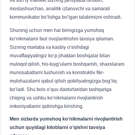
va sun’iy intellekt bizning jamiyatda ishlash,
moslashuvchan, analitik izlanuvchi va samarali
kommunikator bo‘lishga bo‘lgan talabimizni oshiradi.
Shuning uchun men har biringizga yumshoq
ko‘nikmalarni faol rivojlantirishni tavsiya qilaman.
Sizning martaba va kasbiy o‘sishdagi
muvaffaqiyatingiz ko‘p jihatdan boshqalar bilan
muloqot qilish, his-tuyg‘ularni boshqarish, shaxslararo
munosabatlarni tushunish va konstruktiv fikr-
mulohazalarni qabul qilish qobiliyatingizga bog‘liq
bo‘ladi. Shu bois o‘quv dasturlaridan tashqariga
chiqing va ushbu ko‘nikmalarni rivojlantirish
imkoniyatlarini qidirishga kirishing.
Men sizlarda yumshoq ko‘nikmalarni rivojlantirish
uchun quyidagi kitoblarni o‘qishni tavsiya