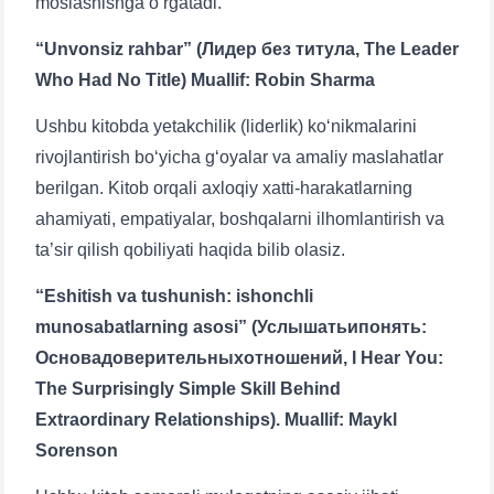
moslashishga o‘rgatadi.
“Unvonsiz rahbar” (Лидер без титула, The Leader
Who Had No Title) Muallif: Robin Sharma
Ushbu kitobda yetakchilik (liderlik) ko‘nikmalarini
rivojlantirish bo‘yicha g‘oyalar va amaliy maslahatlar
berilgan. Kitob orqali axloqiy xatti-harakatlarning
ahamiyati, empatiyalar, boshqalarni ilhomlantirish va
ta’sir qilish qobiliyati haqida bilib olasiz.
“Eshitish va tushunish: ishonchli
munosabatlarning asosi” (Услышатьипонять:
Основадоверительныхотношений, I Hear You:
Ism va familiyangiz
The Surprisingly Simple Skill Behind
Extraordinary Relationships). Muallif: Maykl
Telefon raqamingiz
Sorenson
Pochta