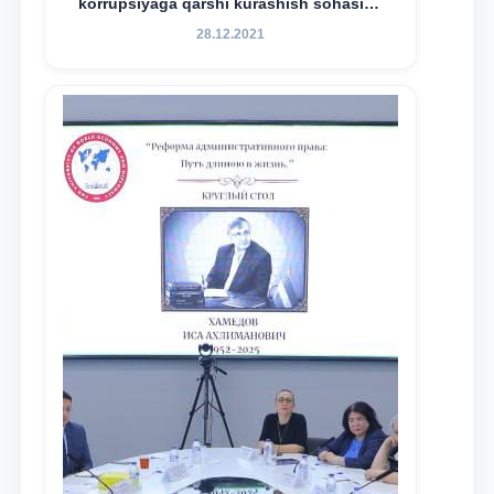
korrupsiyaga qarshi kurashish sohasida
amalga oshirilayotgan islohotlar hamda
28.12.2021
olib borilayotgan tadqiqotlar natijalarini
xalqaro hamjamiyatga yetkazish
maqsadida xorijiy va mahalliy ilmiy
nashrlarda chop etilgan maqolalar
dayjesti