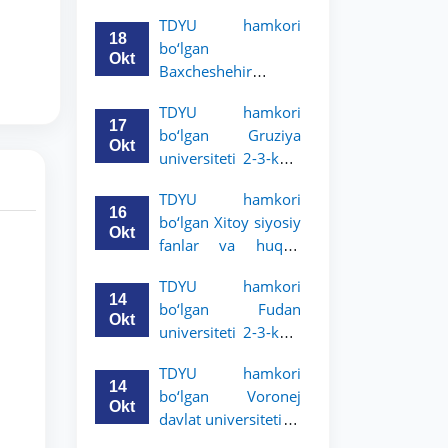
Grodno davlat
TDYU hamkori
universiteti 2-3-
18
bo‘lgan
bosqich talabalari
Okt
Baxcheshehir
uchun akademik
universiteti 2-3-
mobillik dasturini
TDYU hamkori
bosqich talabalari
e’lon qildi
17
bo‘lgan Gruziya
uchun akademik
Okt
universiteti 2-3-kurs
mobillik dasturini
talabalari uchun
e’lon qildi
TDYU hamkori
akademik mobillik
16
bo‘lgan Xitoy siyosiy
dasturini e’lon qildi
Okt
fanlar va huquq
universiteti 2-3-kurs
TDYU hamkori
talabalari uchun
14
bo‘lgan Fudan
akademik mobillik
Okt
universiteti 2-3-kurs
dasturini e’lon qildi
talabalari uchun
TDYU hamkori
akademik mobillik
14
bo‘lgan Voronej
dasturini e’lon qildi
Okt
davlat universiteti 2-
3-bosqich talabalari