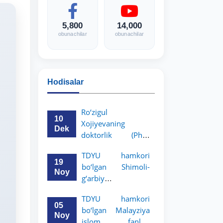
5,800
14,000
obunachilar
obunachilar
Hodisalar
Ro‘zigul
10
Xojiyevaning
Dek
doktorlik (PhD)
dissertatsiyasi
TDYU hamkori
himoyasi bo‘lib
19
bo‘lgan Shimoli-
o‘tadi
Noy
g‘arbiy
siyosatshunoslik va
TDYU hamkori
huquq universiteti
05
bo‘lgan Malayziya
2-3-kurs talabalari
Noy
islom fanlari