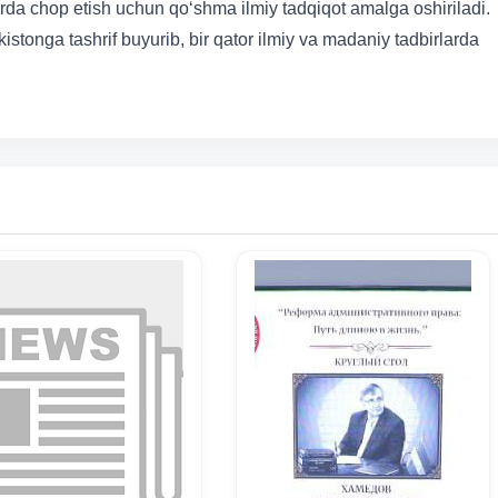
arda chop etish uchun qoʻshma ilmiy tadqiqot amalga oshiriladi.
kistonga tashrif buyurib, bir qator ilmiy va madaniy tadbirlarda