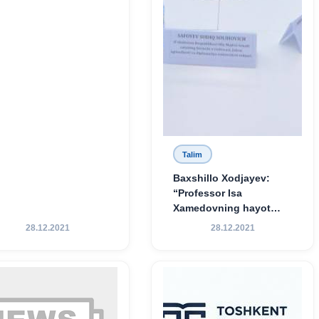
Talim
Baxshillo Xodjayev:
“Professor Isa
Xamedovning hayot
yo‘li — ilm-fanga,
28.12.2021
28.12.2021
vatanga va yosh avlod
tarbiyasiga sodiqlikning
oliy namunasidir”.