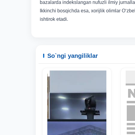
bazalarda indekslangan nufuzli ilmiy jurnall
Ikkinchi bosqichda esa, xorijlik olimlar Oʻzbe
ishtirok etadi.
So`ngi yangiliklar