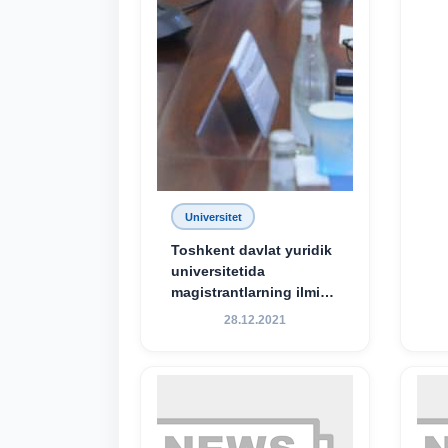
Universitet
Toshkent davlat yuridik
universitetida
magistrantlarning ilmiy-
amaliy konferensiyasi
28.12.2021
o‘tkazildi