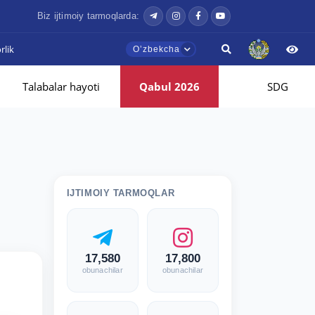
Biz ijtimoiy tarmoqlarda:
lik
Oʼzbekcha
Talabalar hayoti
Qabul 2026
SDG
IJTIMOIY TARMOQLAR
17,580
17,800
obunachilar
obunachilar