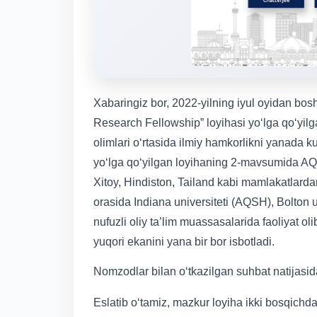
Xabaringiz bor, 2022-yilning iyul oyidan bosh
Research Fellowship” loyihasi yoʻlga qoʻyilgan
olimlari oʻrtasida ilmiy hamkorlikni yanada ku
yo‘lga qo‘yilgan loyihaning 2-mavsumida AQ
Xitoy, Hindiston, Tailand kabi mamlakatlard
orasida Indiana universiteti (AQSH), Bolton u
nufuzli oliy ta’lim muassasalarida faoliyat o
yuqori ekanini yana bir bor isbotladi.
Nomzodlar bilan oʻtkazilgan suhbat natijasida
Eslatib oʻtamiz, mazkur loyiha ikki bosqichd