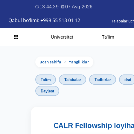
13:44:41
·
07 Avg 2026
Qabul bo‘limi: +998 55 513 01 12
Talabalar uc
Universitet
Ta'lim
Bosh sahifa
Yangiliklar
>
Talim
Talabalar
Tadbirlar
dsd
Dayjest
CALR Fellowship loyihasi