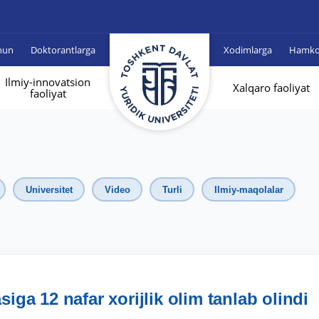
hun
Doktorantlarga
Xodimlarga
Hamkor
Ilmiy-innovatsion
Xalqaro faoliyat
faoliyat
Universitet
Video
Turli
Ilmiy-maqolalar
ga 12 nafar xorijlik olim tanlab olindi