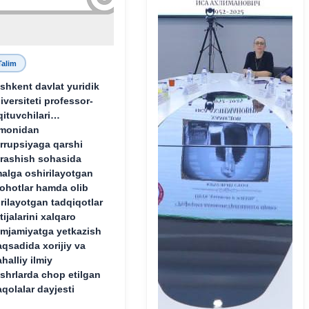
Talim
shkent davlat yuridik
iversiteti professor-
qituvchilari
monidan
rrupsiyaga qarshi
rashish sohasida
alga oshirilayotgan
lohotlar hamda olib
rilayotgan tadqiqotlar
tijalarini xalqaro
mjamiyatga yetkazish
qsadida xorijiy va
halliy ilmiy
shrlarda chop etilgan
qolalar dayjesti