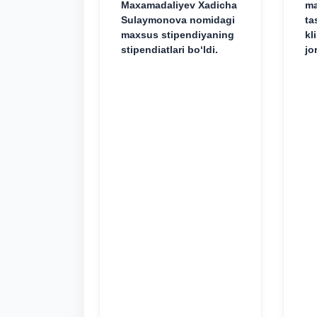
Maxamadaliyev Xadicha
ma
Sulaymonova nomidagi
ta
maxsus stipendiyaning
kl
stipendiatlari bo‘ldi.
jo