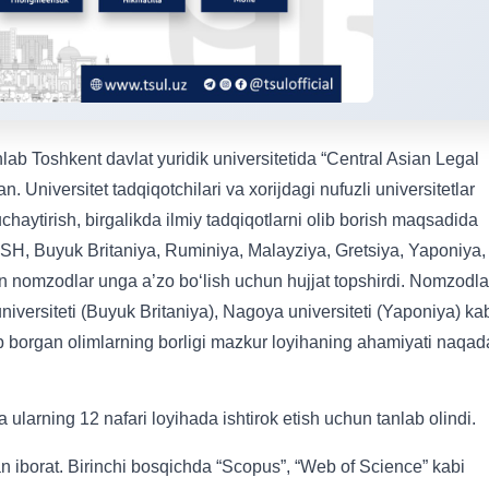
lab Toshkent davlat yuridik universitetida “Central Asian Legal
. Universitet tadqiqotchilari va xorijdagi nufuzli universitetlar
chaytirish, birgalikda ilmiy tadqiqotlarni olib borish maqsadida
SH, Buyuk Britaniya, Ruminiya, Malayziya, Gretsiya, Yaponiya,
an nomzodlar unga a’zo bo‘lish uchun hujjat topshirdi. Nomzodla
niversiteti (Buyuk Britaniya), Nagoya universiteti (Yaponiya) ka
lib borgan olimlarning borligi mazkur loyihaning ahamiyati naqad
 ularning 12 nafari loyihada ishtirok etish uchun tanlab olindi.
an iborat. Birinchi bosqichda “Scopus”, “Web of Science” kabi