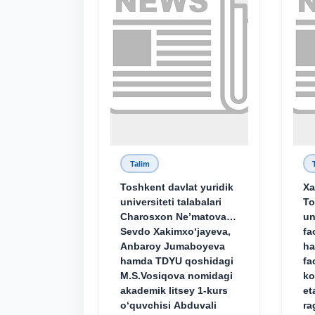
Talim
Toshkent davlat yuridik
Xa
universiteti talabalari
To
Charosxon Ne’matova,
un
Sevdo Xakimxo‘jayeva,
fa
Anbaroy Jumaboyeva
ha
hamda TDYU qoshidagi
fa
M.S.Vosiqova nomidagi
ko
akademik litsey 1-kurs
et
o‘quvchisi Abduvali
ra