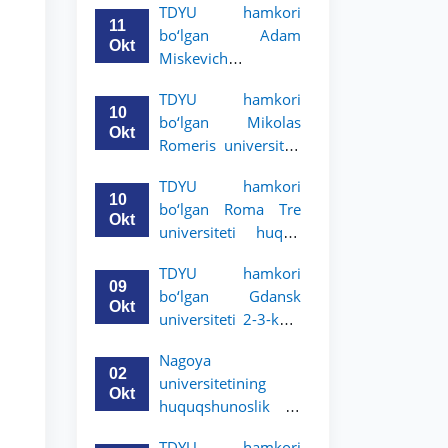
TDYU hamkori
uchun akademik
11
bo‘lgan Adam
mobillik dasturini
Okt
Miskevich
e’lon qildi
universiteti 2-3-
TDYU hamkori
bosqich talabalari
10
bo‘lgan Mikolas
uchun akademik
Okt
Romeris universiteti
mobillik dasturini
2-3-kurs talabalari
e’lon qildi
TDYU hamkori
uchun akademik
10
bo‘lgan Roma Tre
mobillik dasturini
Okt
universiteti huquq
e’lon qildi
maktabi 2-3-kurs
TDYU hamkori
talabalari uchun
09
bo‘lgan Gdansk
akademik mobillik
Okt
universiteti 2-3-kurs
dasturini e’lon qildi
talabalari uchun
Nagoya
akademik mobillik
02
universitetining
dasturini e’lon qildi
Okt
huquqshunoslik va
siyosiy fanlar
TDYU hamkori