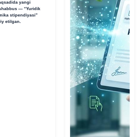
qsadida yangi
shabbus — “Yuridik
inika stipendiyasi”
riy etilgan.