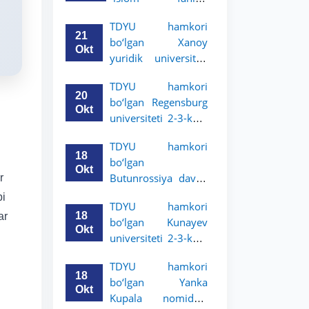
uchun akademik
universiteti 2-3-
mobillik dasturini
TDYU hamkori
kurs talabalari
e’lon qildi
21
bo‘lgan Xanoy
uchun akademik
Okt
yuridik universiteti
mobillik dasturini
2-3-bosqich
e’lon qiladi
TDYU hamkori
talabalari uchun
20
bo‘lgan Regensburg
akademik mobillik
Okt
universiteti 2-3-kurs
dasturini e’lon qildi
talabalari uchun
TDYU hamkori
akademik mobillik
18
bo‘lgan
dasturini e’lon qildi
Okt
Butunrossiya davlat
r
adliya universiteti 2-
bi
TDYU hamkori
3-kurs talabalari
18
ar
bo‘lgan Kunayev
uchun akademik
Okt
universiteti 2-3-kurs
mobillik dasturini
talabalari uchun
e’lon qildi
TDYU hamkori
akademik mobillik
18
bo‘lgan Yanka
dasturini e’lon qiladi
Okt
Kupala nomidagi