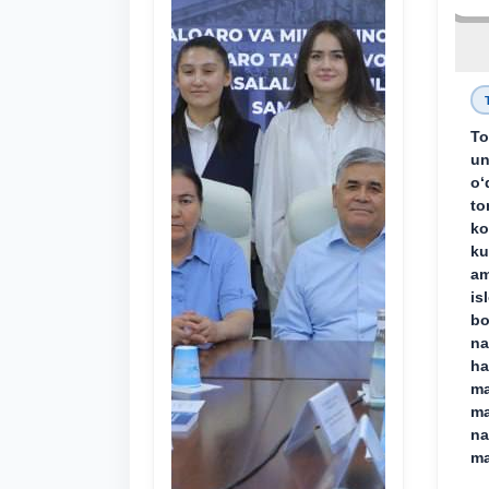
To
un
o‘
to
ko
ku
am
is
bo
na
ha
ma
ma
na
ma