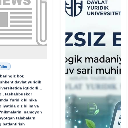
Talim
baringiz bor,
shkent davlat yuridik
iversitetida iqtidorli,
ol, tashabbuskor
mda Yuridik klinika
oliyatida o‘z bilim va
‘nikmalarini namoyon
ayotgan talabalarni
g‘batlantirish