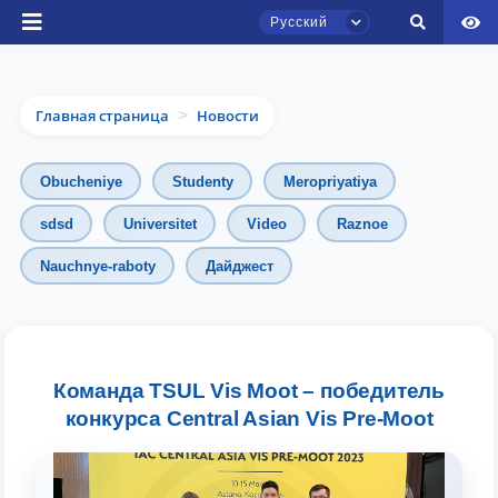
Русский
Главная страница
Новости
>
Obucheniye
Studenty
Meropriyatiya
sdsd
Universitet
Video
Raznoe
Чат приёмной комиссии ТГЮУ
Nauchnye-raboty
Дайджест
Онлайн
Здравствуйте! Добро пожаловать в чат
приёмной комиссии ТГЮУ.
Команда TSUL Vis Moot – победитель
конкурса Central Asian Vis Pre-Moot
Оставляйте здесь свои обращения по
вопросам приёма.