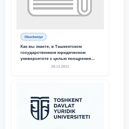
Obucheniye
Как вы знаете, в Ташкентском
государственном юридическом
университете с целью поощрения
талантливых, активных и
28.12.2021
инициативных студентов,
демонстрирующих свои знания и
навыки в деятельности Юридической
клиники, внедрена новая инициатива
— стипендия Юридической клиники.