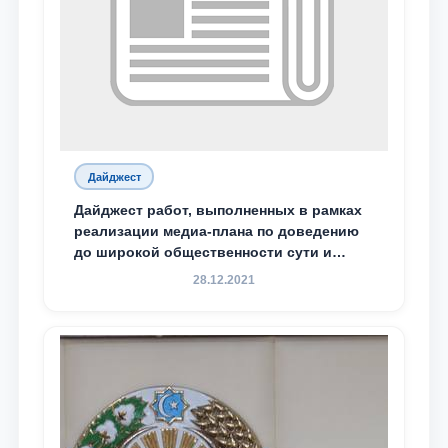
Дайджест
Дайджест работ, выполненных в рамках
реализации медиа-плана по доведению
до широкой общественности сути и
содержания задач, определённых в
28.12.2021
Послании Президента Республики
Узбекистан Шавкат Мирзиёев Олий
Мажлису и народу Узбекистана