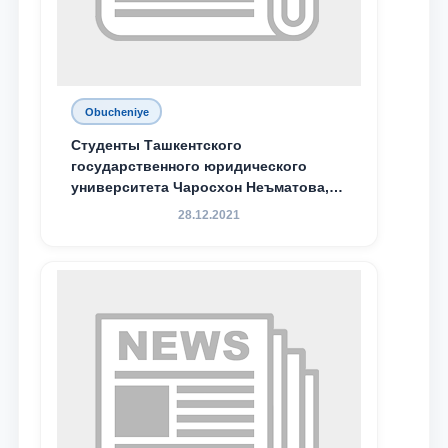
Obucheniye
Студенты Ташкентского
государственного юридического
университета Чаросхон Неъматова,
Севдо Хакимходжаева, Анбарой
28.12.2021
Жумабоева, а также учащийся 1-го
курса академического лицея имени
М.С. Восиковой при ТГЮУ Абдували
Махамадалиев стали стипендиатами
специальной стипендии имени
Хадичи Сулеймановой.