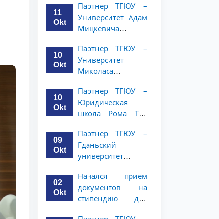
Партнер ТГЮУ –
объявляет
курсов ТГЮУ
11
Университет Адам
программу
Okt
Мицкевича
академической
объявляет
мобильности для
Партнер ТГЮУ –
программу
студентов 2–3
10
Университет
академической
курсов ТГЮУ
Okt
Миколаса
мобильности для
Ромериса
студентов 2–3
Партнер ТГЮУ –
объявляет
курсов ТГЮУ
10
Юридическая
программу
Okt
школа Рома Тре
академической
объявляет о
мобильности для
Партнер ТГЮУ –
программе
студентов 2–3
09
Гданьский
академической
курсов
Okt
университет
мобильности для
объявляет
студентов 2–3
Начался прием
программу
курсов
02
документов на
академической
Okt
стипендию для
мобильности для
магистерской
студентов 2–3
Партнер ТГЮУ –