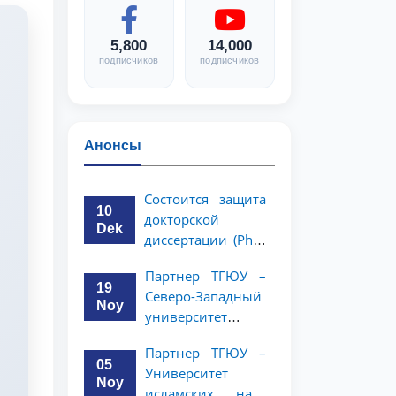
5,800
14,000
подписчиков
подписчиков
Анонсы
Состоится защита
10
докторской
Dek
диссертации (PhD)
Рузигул Xoжиевой
Партнер ТГЮУ –
19
Северо-Западный
Noy
университет
политологии и
Партнер ТГЮУ –
права Китайской
05
Университет
Народной
Noy
исламских наук