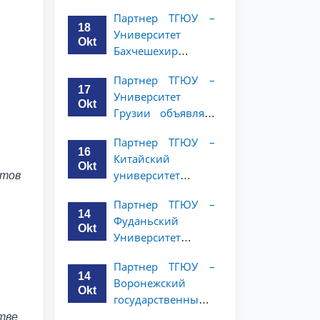
имени Янки
курсов
Партнер ТГЮУ –
Купалы объявляет
18
Университет
программу
Okt
Бахчешехир
академической
объявляет о
мобильности для
Партнер ТГЮУ –
программе
студентов 2-3
17
Университет
академической
курсов ТГЮУ
Okt
Грузии объявляет
мобильности для
программу
студентов 2-3
Партнер ТГЮУ –
академической
курсов
16
Китайский
мобильности для
Okt
университет
нтов
студентов 2–3
политических наук
курсов ТГЮУ
Партнер ТГЮУ –
и права объявляет
14
Фуданьский
программу
Okt
Университет
академической
объявляет
мобильности для
Партнер ТГЮУ –
программу
студентов 2–3
14
Воронежский
академической
курсов ТГЮУ
Okt
государственный
мобильности для
университет
тве
студентов 2–3