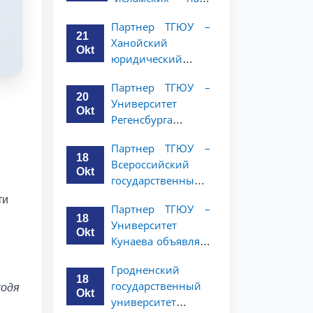
Республики
Малайзии
(NWUPL)
Партнер ТГЮУ –
объявляет
объявляет
21
Ханойский
программу
программу
Okt
юридический
академической
академической
университет
мобильности для
мобильности для
Партнер ТГЮУ –
объявляет
студентов 2–3
20
студентов 2–3
Университет
программу
курсов ТГЮУ
Okt
курсов
Регенсбурга
академической
объявляет
мобильности для
Партнер ТГЮУ –
программу
студентов 2–3
18
Всероссийский
академической
курсов
Okt
государственный
мобильности для
университет
студентов 2–3
ти
Партнер ТГЮУ –
юстиции
курсов
18
Университет
объявляет
Okt
Кунаева объявляет
программу
о программе
академической
Гродненский
академической
мобильности для
18
государственный
ходя
мобильности для
студентов 2–3
Okt
университет
студентов 2–3
курсов ТГЮУ