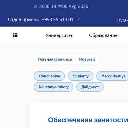
19:36:41
·
06 Avg 2026
Отдел приема: +998 55 513 01 12
Студе
Университет
Образование
Главная страница
Новости
>
Obucheniye
Studenty
Meropriyatiya
Nauchnye-raboty
Дайджест
Обеспечение занятости