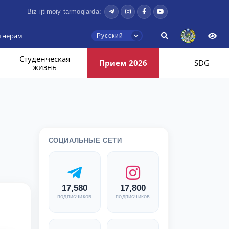
Biz ijtimoiy tarmoqlarda:
тнерам
Русский
Студенческая
Прием 2026
SDG
жизнь
СОЦИАЛЬНЫЕ СЕТИ
17,580
17,800
подписчиков
подписчиков