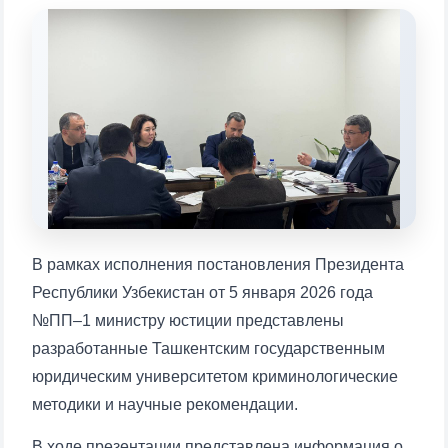
Выберите тему — затем появятся
конкретные вопросы:
1. Документы (бакалавр) (5)
2. Документы (магистр) (4)
3. Собеседование (бакалавр) (8)
4. Собеседование (магистр) (5)
5. Стоимость обучения (2)
6. Онлайн-заявки (15)
7. Колл-центр (4)
8. Квота (бакалавриат) (1)
9. Квота (магистратура) (1)
✉️ Написать администратору
В рамках исполнения постановления Президента
Республики Узбекистан от 5 января 2026 года
№ПП–1 министру юстиции представлены
разработанные Ташкентским государственным
юридическим университетом криминологические
методики и научные рекомендации.
В ходе презентации представлена информация о