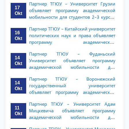
Партнер ТГЮУ – Университет Грузии
ТГЮУ
17
объявляет программу академической
Okt
мобильности для студентов 2–3 курсов
ТГЮУ
Партнер ТГЮУ – Китайский университет
16
политических наук и права объявляет
Okt
программу академической
мобильности для студентов 2–3 курсов
Партнер ТГЮУ – Фуданьский
ТГЮУ
14
Университет объявляет программу
Okt
академической мобильности для
студентов 2–3 курсов ТГЮУ
Партнер ТГЮУ – Воронежский
14
государственный университет
Okt
объявляет программу академической
мобильности для студентов 2–3 курсов
Партнер ТГЮУ – Университет Адам
ТГЮУ
11
Мицкевича объявляет программу
Okt
академической мобильности для
студентов 2–3 курсов ТГЮУ