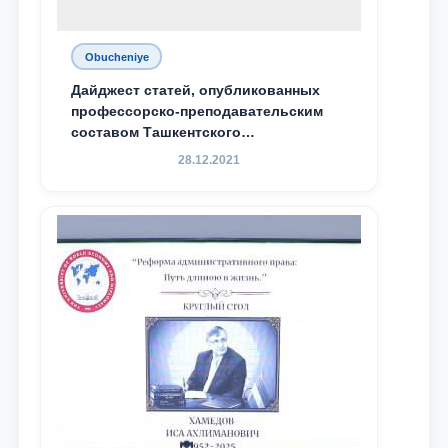
Obucheniye
Дайджест статей, опубликованных
профессорско-преподавательским
составом Ташкентского
государственного юридического
28.12.2021
университета в зарубежных и
местных научных изданиях, с целью
доведения до международного
сообщества результатов реформ и
исследований в сфере
противодействия коррупции