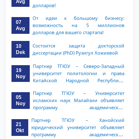
Avg
долларов!
От идеи к большому бизнесу:
07
возможность на 5 миллионов
Avg
долларов для вашего стартапа!
Состоится защита докторской
10
Dek
диссертации (PhD) Рузигул Xoжиевой
Партнер ТГЮУ – Северо-Западный
19
университет политологии и права
Noy
Китайской Народной Республики
(NWUPL) объявляет программу
Партнер ТГЮУ – Университет
академической мобильности для
05
исламских наук Малайзии объявляет
студентов 2–3 курсов
Noy
программу академической
мобильности для студентов 2–3 курсов
Партнер ТГЮУ – Ханойский
ТГЮУ
21
юридический университет объявляет
Okt
программу академической