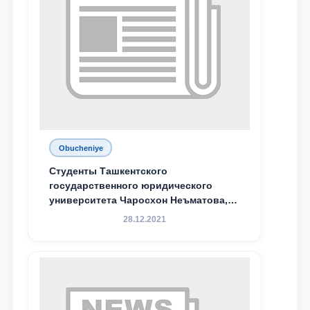
Obucheniye
Студенты Ташкентского
государственного юридического
университета Чаросхон Неъматова,
Севдо Хакимходжаева, Анбарой
28.12.2021
Жумабоева, а также учащийся 1-го
курса академического лицея имени
М.С. Восиковой при ТГЮУ Абдували
Махамадалиев стали стипендиатами
специальной стипендии имени
Хадичи Сулеймановой.