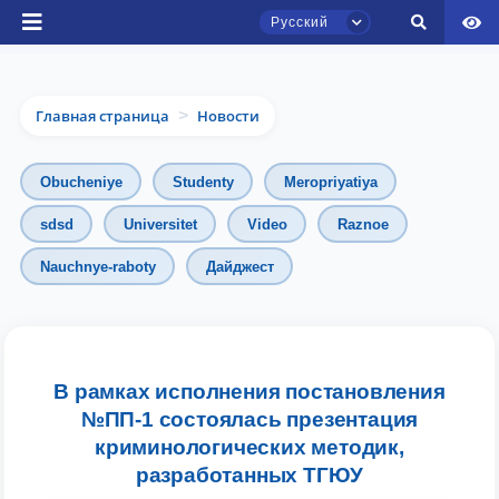
Русский
Главная страница
Новости
>
Obucheniye
Studenty
Meropriyatiya
sdsd
Universitet
Video
Raznoe
Nauchnye-raboty
Дайджест
Чат приёмной комиссии ТГЮУ
Онлайн
Здравствуйте! Добро пожаловать в чат
приёмной комиссии ТГЮУ.
В рамках исполнения постановления
№ПП-1 состоялась презентация
Оставляйте здесь свои обращения по
криминологических методик,
вопросам приёма.
разработанных ТГЮУ