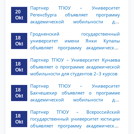
мобильности для студентов 2–3 курсов
Партнер ТГЮУ – Университет
20
Регенсбурга объявляет программу
Okt
академической мобильности для
студентов 2–3 курсов
Гродненский государственный
18
университет имени Янки Купалы
Okt
объявляет программу академической
мобильности для студентов 2-3 курсов
Партнер ТГЮУ – Университет Кунаева
ТГЮУ
18
объявляет о программе академической
Okt
мобильности для студентов 2–3 курсов
Партнер ТГЮУ – Университет
18
Бахчешехир объявляет о программе
Okt
академической мобильности для
студентов 2-3 курсов
Партнер ТГЮУ – Всероссийский
18
государственный университет юстиции
Okt
объявляет программу академической
мобильности для студентов 2–3 курсов