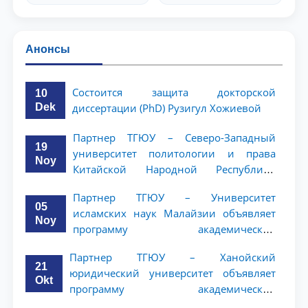
Анонсы
Состоится защита докторской
10
Dek
диссертации (PhD) Рузигул Xoжиевой
Партнер ТГЮУ – Северо-Западный
19
университет политологии и права
Noy
Китайской Народной Республики
(NWUPL) объявляет программу
Партнер ТГЮУ – Университет
академической мобильности для
05
исламских наук Малайзии объявляет
студентов 2–3 курсов
Noy
программу академической
мобильности для студентов 2–3 курсов
Партнер ТГЮУ – Ханойский
ТГЮУ
21
юридический университет объявляет
Okt
программу академической
мобильности для студентов 2–3 курсов