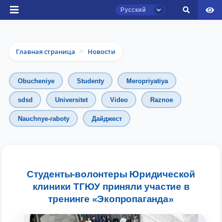
Русский
Главная страница
Новости
>
Obucheniye
Studenty
Meropriyatiya
sdsd
Universitet
Video
Raznoe
Чат приёмной комиссии ТГЮУ
Nauchnye-raboty
Дайджест
Онлайн
Здравствуйте! Добро пожаловать в чат
приёмной комиссии ТГЮУ.
Студенты-волонтеры Юридической
клиники ТГЮУ приняли участие в
Оставляйте здесь свои обращения по
вопросам приёма.
тренинге «Экопропаганда»
Выберите тему — затем появятся