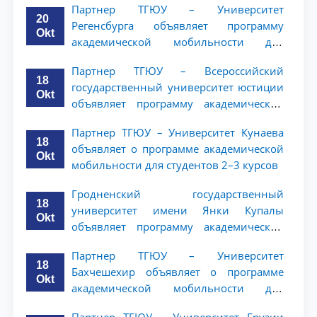
Партнер ТГЮУ – Университет
20
Регенсбурга объявляет программу
Okt
академической мобильности для
студентов 2–3 курсов
Партнер ТГЮУ – Всероссийский
18
государственный университет юстиции
Okt
объявляет программу академической
мобильности для студентов 2–3 курсов
Партнер ТГЮУ – Университет Кунаева
ТГЮУ
18
объявляет о программе академической
Okt
мобильности для студентов 2–3 курсов
Гродненский государственный
18
университет имени Янки Купалы
Okt
объявляет программу академической
мобильности для студентов 2-3 курсов
Партнер ТГЮУ – Университет
ТГЮУ
18
Бахчешехир объявляет о программе
Okt
академической мобильности для
студентов 2-3 курсов