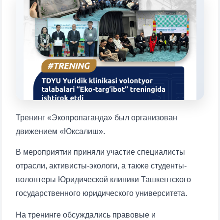
конкретные вопросы:
1. Документы (бакалавр) (5)
2. Документы (магистр) (4)
3. Собеседование (бакалавр) (8)
4. Собеседование (магистр) (5)
5. Стоимость обучения (2)
6. Онлайн-заявки (15)
7. Колл-центр (4)
8. Квота (бакалавриат) (1)
9. Квота (магистратура) (1)
✉️ Написать администратору
Тренинг «Экопропаганда» был организован
движением «Юксалиш».
В мероприятии приняли участие специалисты
отрасли, активисты-экологи, а также студенты-
волонтеры Юридической клиники Ташкентского
государственного юридического университета.
На тренинге обсуждались правовые и