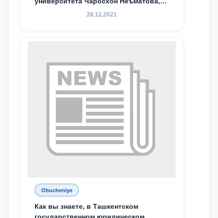
университета Чаросхон Неъматова,
Севдо Хакимходжаева, Анбарой
28.12.2021
Жумабоева, а также учащийся 1-го
курса академического лицея имени
М.С. Восиковой при ТГЮУ Абдували
Махамадалиев стали стипендиатами
специальной стипендии имени
Хадичи Сулеймановой.
Obucheniye
Как вы знаете, в Ташкентском
государственном юридическом