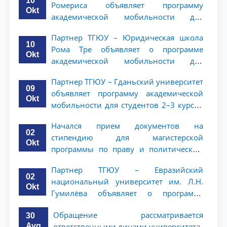
10
Ромериса объявляет программу
Okt
академической мобильности для
студентов 2–3 курсов
Партнер ТГЮУ – Юридическая школа
10
Рома Тре объявляет о программе
Okt
академической мобильности для
студентов 2–3 курсов
Партнер ТГЮУ – Гданьский университет
09
объявляет программу академической
Okt
мобильности для студентов 2–3 курсов
ТГЮУ
Начался прием документов на
02
стипендию для магистерской
Okt
программы по праву и политическим
наукам в Университете Нагоя
Партнер ТГЮУ – Евразийский
02
национальный университет им. Л.Н.
Okt
Гумилёва объявляет о программе
академической мобильности для
Обращение рассматривается
30
студентов 2–3 курсов
Avg
ответственными лицами университета