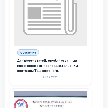
Obucheniye
Дайджест статей, опубликованных
профессорско-преподавательским
составом Ташкентского
государственного юридического
28.12.2021
университета в зарубежных и
местных научных изданиях, с целью
доведения до международного
сообщества результатов реформ и
исследований в сфере
противодействия коррупции