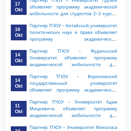
Партнер ТГЮУ – Университет Грузии
17
объявляет программу академической
Okt
мобильности для студентов 2–3 курсов
ТГЮУ
Партнер ТГЮУ – Китайский университет
16
политических наук и права объявляет
Okt
программу академической
мобильности для студентов 2–3 курсов
Партнер ТГЮУ – Фуданьский
ТГЮУ
14
Университет объявляет программу
Okt
академической мобильности для
студентов 2–3 курсов ТГЮУ
Партнер ТГЮУ – Воронежский
14
государственный университет
Okt
объявляет программу академической
мобильности для студентов 2–3 курсов
Партнер ТГЮУ – Университет Адам
ТГЮУ
11
Мицкевича объявляет программу
Okt
академической мобильности для
студентов 2–3 курсов ТГЮУ
Партнер ТГЮУ – Университет Миколаса