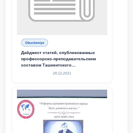
Obucheniye
Дайджест статей, опубликованных
профессорско-преподавательским
составом Ташкентского
государственного юридического
28.12.2021
университета в зарубежных и
местных научных изданиях, с целью
доведения до международного
сообщества результатов реформ и
исследований в сфере
противодействия коррупции