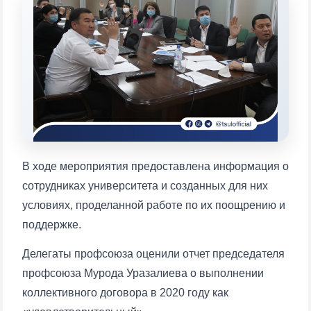
конкретные вопросы:
1. Документы (бакалавр) (5)
2. Документы (магистр) (4)
3. Собеседование (бакалавр) (8)
4. Собеседование (магистр) (5)
5. Стоимость обучения (2)
6. Онлайн-заявки (15)
7. Колл-центр (4)
8. Квота (бакалавриат) (1)
9. Квота (магистратура) (1)
✉️ Написать администратору
В ходе мероприятия предоставлена информация о
сотрудниках университета и созданных для них
условиях, проделанной работе по их поощрению и
поддержке.
Делегаты профсоюза оценили отчет председателя
профсоюза Мурода Уразалиева о выполнении
коллективного договора в 2020 году как