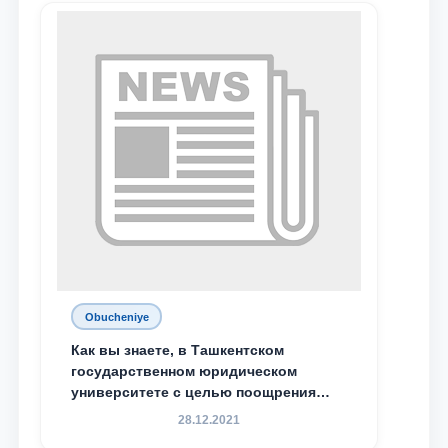
М.С. Восиковой при ТГЮУ Абдували
Махамадалиев стали стипендиатами
специальной стипендии имени
Хадичи Сулеймановой.
Obucheniye
Как вы знаете, в Ташкентском
государственном юридическом
университете с целью поощрения
талантливых, активных и
28.12.2021
инициативных студентов,