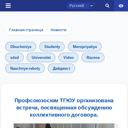
Русский
Главная страница
Новости
>
Obucheniye
Studenty
Meropriyatiya
sdsd
Universitet
Video
Raznoe
Чат приёмной комиссии ТГЮУ
Nauchnye-raboty
Дайджест
Онлайн
Здравствуйте! Добро пожаловать в чат
приёмной комиссии ТГЮУ.
Профсоюзосюм ТГЮУ организована
встреча, посвященная обсуждению
Оставляйте здесь свои обращения по
вопросам приёма.
коллективного договора.
Выберите тему — затем появятся