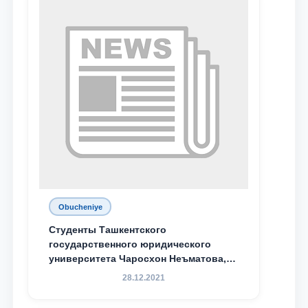
Obucheniye
Студенты Ташкентского
государственного юридического
университета Чаросхон Неъматова,
Севдо Хакимходжаева, Анбарой
28.12.2021
Жумабоева, а также учащийся 1-го
курса академического лицея имени