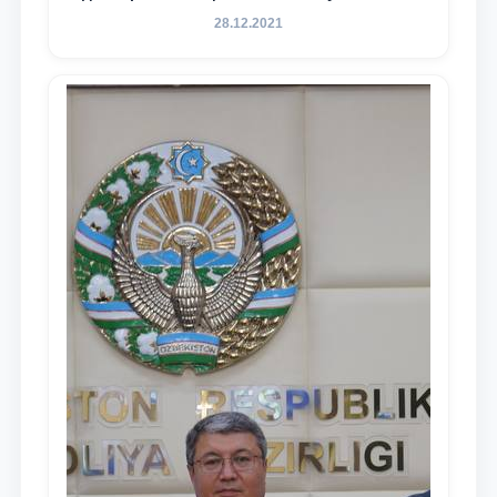
содержания задач, определённых в
28.12.2021
Послании Президента Республики
Узбекистан Шавкат Мирзиёев Олий
Мажлису и народу Узбекистана