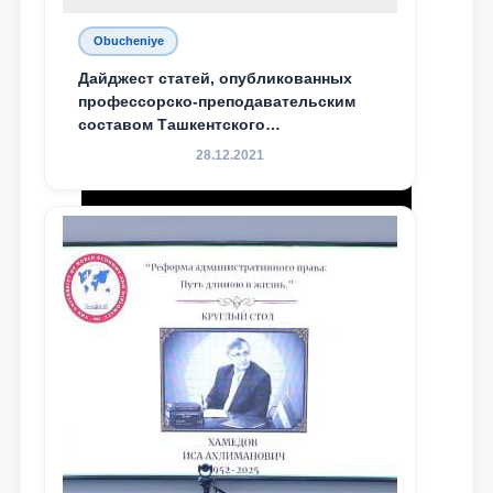
Obucheniye
Дайджест статей, опубликованных
профессорско-преподавательским
составом Ташкентского
государственного юридического
28.12.2021
университета в зарубежных и
местных научных изданиях, с целью
доведения до международного
сообщества результатов реформ и
исследований в сфере
противодействия коррупции