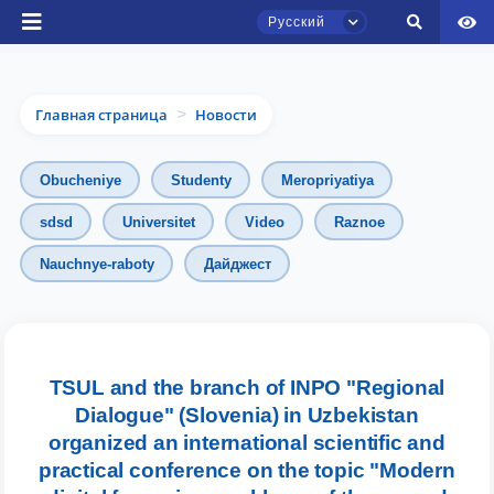
Русский
Главная страница
Новости
>
Obucheniye
Studenty
Meropriyatiya
sdsd
Universitet
Video
Raznoe
Nauchnye-raboty
Дайджест
Чат приёмной комиссии ТГЮУ
Онлайн
Здравствуйте! Добро пожаловать в чат
TSUL and the branch of INPO "Regional
приёмной комиссии ТГЮУ.
Dialogue" (Slovenia) in Uzbekistan
organized an international scientific and
Оставляйте здесь свои обращения по
practical conference on the topic "Modern
вопросам приёма.