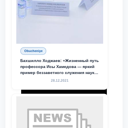
Obucheniye
Бахшилло Ходжаев: «Жизненный путь
профессора Исы Хамедова — яркий
пример беззаветного служения науке,
Родине и воспитанию молодого
28.12.2021
поколения»