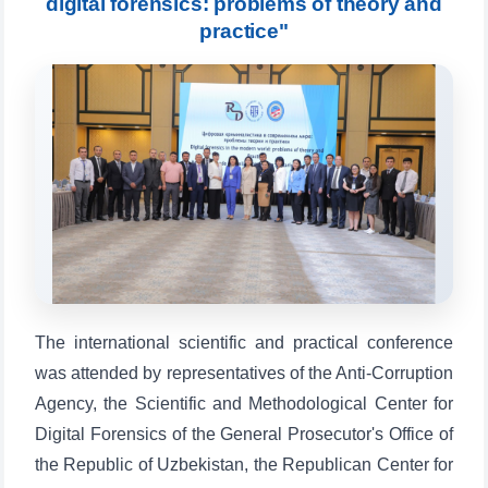
digital forensics: problems of theory and
practice"
Выберите тему — затем появятся
конкретные вопросы:
1. Документы (бакалавр) (5)
2. Документы (магистр) (4)
3. Собеседование (бакалавр) (8)
4. Собеседование (магистр) (5)
5. Стоимость обучения (2)
6. Онлайн-заявки (15)
7. Колл-центр (4)
8. Квота (бакалавриат) (1)
9. Квота (магистратура) (1)
✉️ Написать администратору
The international scientific and practical conference
was attended by representatives of the Anti-Corruption
Agency, the Scientific and Methodological Center for
Digital Forensics of the General Prosecutor's Office of
the Republic of Uzbekistan, the Republican Center for