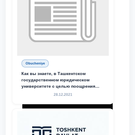
Obucheniye
Как вы знаете, в Ташкентском
государственном юридическом
университете с целью поощрения
талантливых, активных и
28.12.2021
инициативных студентов,
демонстрирующих свои знания и
навыки в деятельности Юридической
клиники, внедрена новая инициатива
— стипендия Юридической клиники.