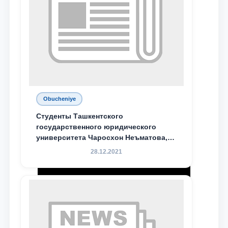
Obucheniye
Студенты Ташкентского
государственного юридического
университета Чаросхон Неъматова,
Севдо Хакимходжаева, Анбарой
28.12.2021
Жумабоева, а также учащийся 1-го
курса академического лицея имени
М.С. Восиковой при ТГЮУ Абдували
Махамадалиев стали стипендиатами
специальной стипендии имени
Хадичи Сулеймановой.