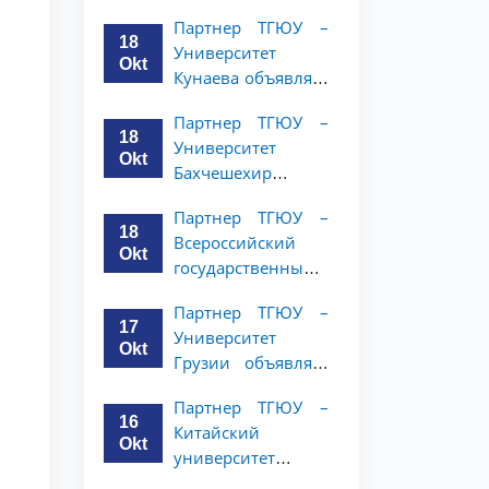
имени Янки
студентов 2–3
Партнер ТГЮУ –
Купалы объявляет
курсов
18
Университет
программу
Okt
Кунаева объявляет
академической
о программе
мобильности для
Партнер ТГЮУ –
академической
студентов 2-3
18
Университет
мобильности для
курсов ТГЮУ
Okt
Бахчешехир
студентов 2–3
объявляет о
курсов
Партнер ТГЮУ –
программе
18
Всероссийский
академической
Okt
государственный
мобильности для
университет
студентов 2-3
Партнер ТГЮУ –
юстиции
курсов
17
Университет
объявляет
Okt
Грузии объявляет
программу
программу
академической
Партнер ТГЮУ –
академической
мобильности для
16
Китайский
мобильности для
студентов 2–3
Okt
университет
студентов 2–3
курсов ТГЮУ
политических наук
курсов ТГЮУ