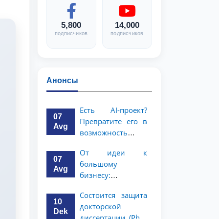
5,800
14,000
подписчиков
подписчиков
Анонсы
Есть AI-проект?
07
Превратите его в
Avg
возможность
стоимостью 1
От идеи к
миллион
07
большому
долларов!
Avg
бизнесу:
возможность на 5
Состоится защита
миллионов
10
докторской
долларов для
Dek
диссертации (PhD)