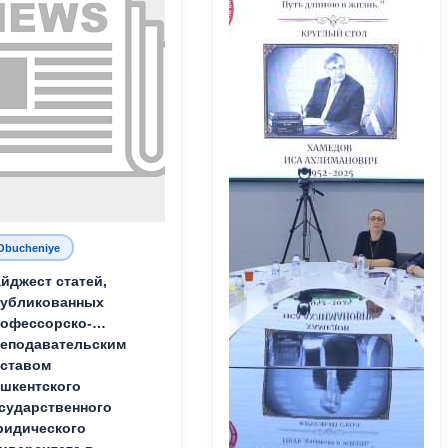
Obucheniye
йджест статей,
публикованных
офессорско-
еподавательским
ставом
шкентского
сударственного
идического