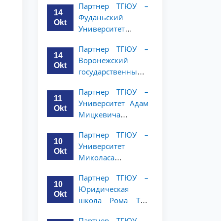
Партнер ТГЮУ –
и права объявляет
14
Фуданьский
программу
Okt
Университет
академической
объявляет
мобильности для
Партнер ТГЮУ –
программу
студентов 2–3
14
Воронежский
академической
курсов ТГЮУ
Okt
государственный
мобильности для
университет
студентов 2–3
Партнер ТГЮУ –
объявляет
курсов ТГЮУ
11
Университет Адам
программу
Okt
Мицкевича
академической
объявляет
мобильности для
Партнер ТГЮУ –
программу
студентов 2–3
10
Университет
академической
курсов ТГЮУ
Okt
Миколаса
мобильности для
Ромериса
студентов 2–3
Партнер ТГЮУ –
объявляет
курсов ТГЮУ
10
Юридическая
программу
Okt
школа Рома Тре
академической
объявляет о
мобильности для
Партнер ТГЮУ –