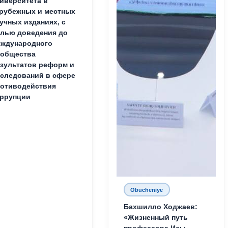
иверситета в
рубежных и местных
учных изданиях, с
лью доведения до
ждународного
ообщества
зультатов реформ и
следований в сфере
отиводействия
ррупции
Obucheniye
Бахшилло Ходжаев:
«Жизненный путь