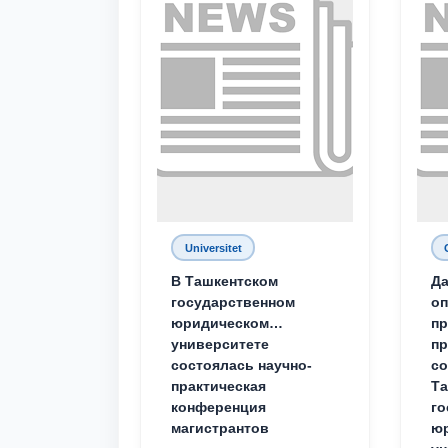
Universitet
В Ташкентском
Да
государственном
о
юридическом
пр
университете
пр
состоялась научно-
со
практическая
Та
конференция
го
магистрантов
юр