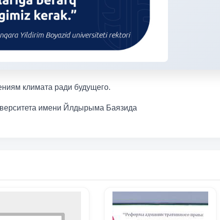
ениям климата ради будущего.
ниверситета имени Йлдырыма Баязида