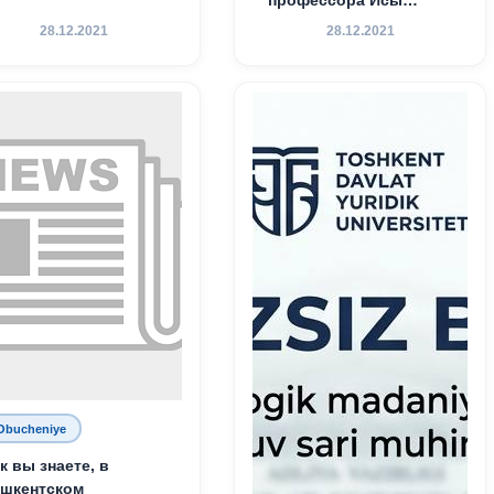
профессора Исы
Хамедова — яркий
28.12.2021
28.12.2021
пример беззаветного
служения науке,
Родине и воспитанию
молодого поколения»
Obucheniye
к вы знаете, в
шкентском