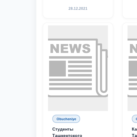
28.12.2021
Obucheniye
Студенты
Ка
Ташкентского
Та