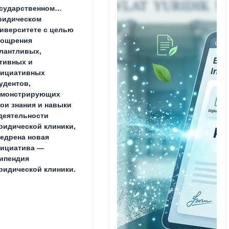
сударственном
ридическом
иверситете с целью
оощрения
лантливых,
тивных и
нициативных
удентов,
емонстрирующих
ои знания и навыки
деятельности
идической клиники,
едрена новая
ициатива —
ипендия
идической клиники.