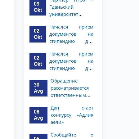
программе
студентов 2–3
09
Гданьский
академической
курсов
Okt
университет
мобильности для
объявляет
студентов 2–3
Начался прием
программу
курсов
02
документов на
академической
Okt
стипендию для
мобильности для
магистерской
студентов 2–3
Начался прием
программы по
курсов ТГЮУ
02
документов на
праву и
Okt
стипендию для
политическим
магистерской
наукам в
Обращение
программы по
Университете
30
рассматривается
праву и
Нагоя
Avg
ответственными
политическим
лицами
наукам в
Дан старт
университета
Университете
06
конкурсу «Адлия
Нагоя
Avg
аёли»
Сообщайте о
05