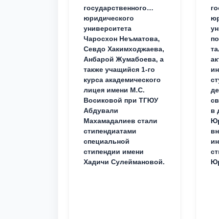
государственного
го
юридического
ю
университета
ун
Чаросхон Неъматова,
п
Севдо Хакимходжаева,
та
Анбарой Жумабоева, а
ак
также учащийся 1-го
и
курса академического
ст
лицея имени М.С.
д
Восиковой при ТГЮУ
св
Абдували
в 
Махамадалиев стали
Юр
стипендиатами
вн
специальной
ин
стипендии имени
ст
Хадичи Сулеймановой.
Юр