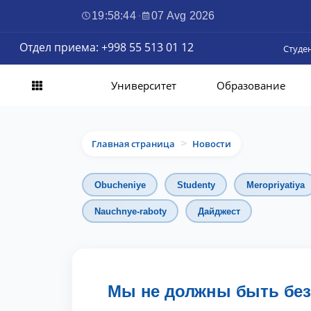
19:58:46
·
07 Avg 2026
Отдел приема: +998 55 513 01 12
Студе
Университет
Образование
Главная страница
Новости
>
Obucheniye
Studenty
Meropriyatiya
Nauchnye-raboty
Дайджест
Мы не должны быть без