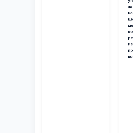
ун
за
на
це
ме
с
ре
ис
пр
ко