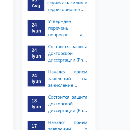
случаях насилия в
Avg
территориальные
подразделения
Утвержден
Национального
24
перечень
агентства
Iyun
вопросов для
социальной
индивидуального
защиты
Состоится защита
собеседования с
24
докторской
выпускниками
Iyun
диссертации (PhD)
академического
Хушнуда
лицея при ТГЮУ,
Начался прием
Мадримова
получившими
24
заявлений на
рекомендации
Iyun
зачисление
выпускников
Состоится защита
академического
18
докторской
лицея, имеющих
Iyun
диссертации (PhD)
рекомендации на
Жалолиддина
обучение в
Начался прием
Рахмонова
бакалавриате
17
заявлений о