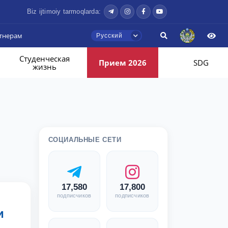
Biz ijtimoiy tarmoqlarda:
тнерам
Русский
Студенческая
Прием 2026
SDG
жизнь
СОЦИАЛЬНЫЕ СЕТИ
17,580
17,800
подписчиков
подписчиков
и