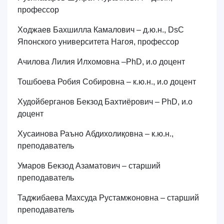
профессор
Ходжаев Бахшилла Камалович – д.ю.н., DsC
Японского университета Нагоя, профессор
Ачилова Лилия Илхомовна –PhD, и.о доцент
Тошбоева Робия Собировна – к.ю.н., и.о доцент
Худойберганов Бекзод Бахтиёрович – PhD, и.о
доцент
Хусаинова Раъно Абдихолиқовна – к.ю.н.,
преподаватель
Умаров Бекзод Азаматович – старший
преподаватель
Таджибаева Махсуда Рустамжоновна – старший
преподаватель