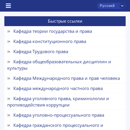
Русский
Быстрые ссылки
Кафедра теории государства и права
Кафедра конституционного права
Кафедра Трудового права
Кафедра общеобразовательных дисциплин и
культуры
Чат приёмной комиссии ТГЮУ
Кафедра Международного права и прав человека
Онлайн
Кафедра международного частного права
Здравствуйте! Добро пожаловать в чат приёмной
Кафедра уголовного права, криминологии и
комиссии ТГЮУ.
противодействия коррупции
Кафедра уголовно-процессуального права
Оставляйте здесь свои обращения по
вопросам приёма.
Кафедра гражданского процессуального и