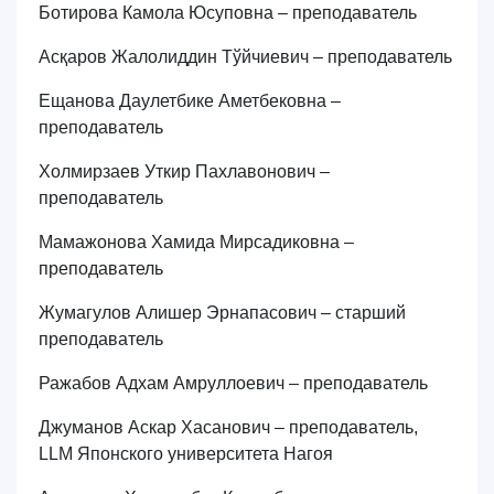
Ботирова Камола Юсуповна – преподаватель
Асқаров Жалолиддин Тўйчиевич – преподаватель
Ещанова Даулетбике Аметбековна –
преподаватель
Холмирзаев Уткир Пахлавонович –
преподаватель
Мамажонова Хамида Мирсадиковна –
преподаватель
Жумагулов Алишер Эрнапасович – старший
преподаватель
Ражабов Адхам Амруллоевич – преподаватель
Джуманов Аскар Хасанович – преподаватель,
LLM Японского университета Нагоя