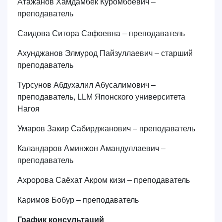
Атажанов Хамдамбек Куромбоевич –
преподаватель
Саидова Ситора Сафоевна – преподаватель
Ахунджанов Элмурод Пайзуллаевич – старший
преподаватель
Турсунов Абдухалил Абусалимович –
преподаватель, LLM Японского университета
Нагоя
Умаров Закир Сабирджанович – преподаватель
Каландаров Аминжон Амандуллаевич –
преподаватель
Ахророва Саёхат Акром кизи – преподаватель
Каримов Бобур – преподаватель
График консультаций