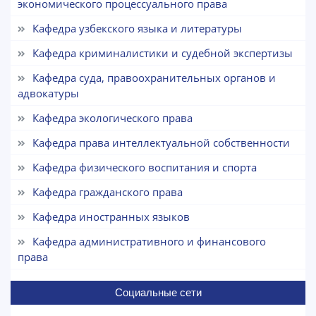
экономического процессуального права
Выберите тему — затем появятся
Кафедра узбекского языка и литературы
конкретные вопросы:
Кафедра криминалистики и судебной экспертизы
1. Документы (бакалавр) (5)
2. Документы (магистр) (4)
Кафедра суда, правоохранительных органов и
3. Собеседование (бакалавр) (8)
4. Собеседование (магистр) (5)
адвокатуры
5. Стоимость обучения (2)
6. Онлайн-заявки (15)
Кафедра экологического права
8. Квота (бакалавриат) (1)
9. Квота (магистратура) (1)
Кафедра права интеллектуальной собственности
✉️ Написать администратору
Кафедра физического воспитания и спорта
Кафедра гражданского права
Кафедра иностранных языков
Кафедра административного и финансового
права
Социальные сети