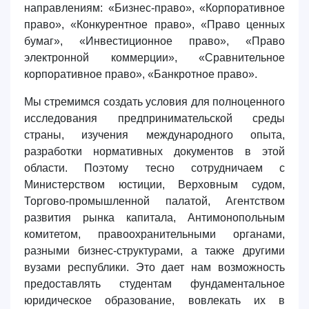
направлениям:
«Бизнес-право», «Корпоративное
право», «Конкурентное право», «Право ценных
бумаг», «Инвестиционное право», «Право
электронной коммерции», «Сравнительное
корпоративное право», «Банкротное право».
Мы стремимся создать условия для полноценного
исследования предпринимательской среды
страны, изучения международного опыта,
разработки нормативных документов в этой
области. Поэтому тесно сотрудничаем с
Министерством юстиции, Верховным судом,
Ваше имя и фамилия
Торгово-промышленной палатой, Агентством
развития рынка капитала, Антимонопольным
Ваш номер телефона
комитетом, правоохранительными органами,
разными бизнес-структурами, а также другими
вузами республики. Это дает нам возможность
Почта
предоставлять студентам фундаментальное
юридическое образование, вовлекать их в
отправить