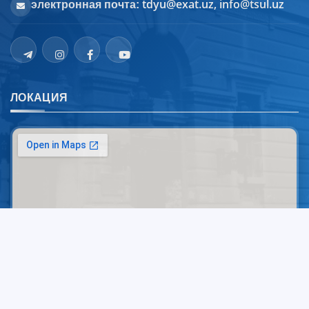
tdyu@exat.uz, info@tsul.uz
электронная почта:
ЛОКАЦИЯ