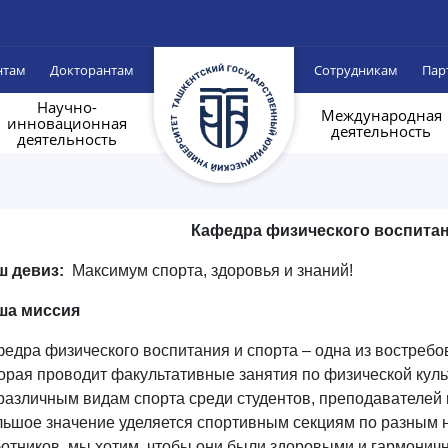
нтам
Докторантам
Сотрудникам
Пар
Научно-
Международная
инновационная
деятельность
деятельность
Кафедра физического воспитан
ш девиз:
Максимум спорта, здоровья и знаний!
ша миссия
едра физического воспитания и спорта – одна из востреб
орая проводит факультативные занятия по физической куль
различным видам спорта среди студентов, преподавателей 
ьшое значение уделяется спортивным секциям по разным 
отников, мы хотим, чтобы они были здоровыми и гармонич