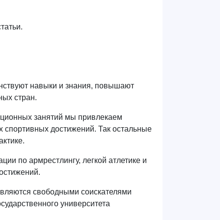
татьи.
нствуют навыки и знания, повышают
ных стран.
екционных занятий мы привлекаем
х спортивных достижений. Так остальные
актике.
и по армрестлингу, легкой атлетике и
достижений.
являются свободными соискателями
осударственного университета