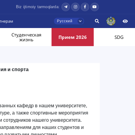
Biz ijtimoiy tarmoqlarda:
тнерам
Русский
Студенческая
Прием 2026
SDG
жизнь
ия и спорта
ованных кафедр в нашем университете,
туре, а также спортивные мероприятия
и сотрудников нашего университета.
направлениям для наших студентов и
но развитыми личностями.