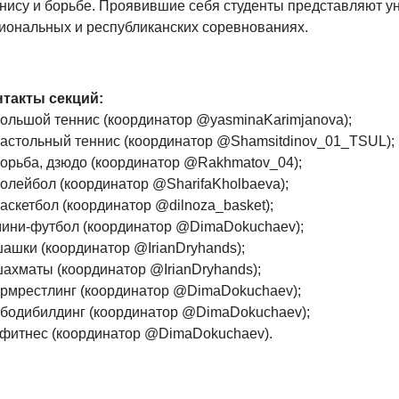
нису и борьбе. Проявившие себя студенты представляют ун
иональных и республиканских соревнованиях.
нтакты секций:
большой теннис (координатор @yasminaKarimjanova);
настольный теннис (координатор @Shamsitdinov_01_TSUL);
борьба, дзюдо (координатор @Rakhmatov_04);
волейбол (координатор @SharifaKholbaeva);
баскетбол (координатор @dilnoza_basket);
мини-футбол (координатор @DimaDokuchaev);
шашки (координатор @IrianDryhands);
шахматы (координатор @IrianDryhands);
армрестлинг (координатор @DimaDokuchaev);
 бодибилдинг (координатор @DimaDokuchaev);
 фитнес (координатор @DimaDokuchaev).