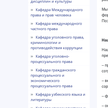
дисциплин и культуры
Кафедра Международного
Мы 
права и прав человека
фор
Поэ
Кафедра международного
частного права
Кафедра уголовного права,
На
криминологии и
противодействия коррупции
Наш
пре
Кафедра уголовно-
процессуального права
– п
Кафедра гражданского
сот
процессуального и
экономического
– в
процессуального права
сор
Кафедра узбекского языка и
– ф
литературы
– о