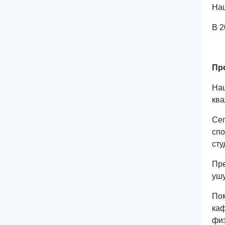
Наш
В 2
Пр
Наш
ква
Сег
спо
сту
Пре
ушу
Пом
каф
физ