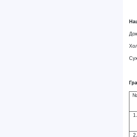
На
Док
Хол
Сух
Гр
1.
2.