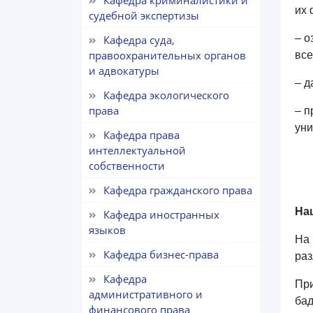
Кафедра криминалистики и
их 
судебной экспертизы
– о
Кафедра суда,
правоохранительных органов
все
и адвокатуры
– д
Кафедра экологического
права
– п
уни
Кафедра права
интеллектуальной
собственности
Кафедра гражданского права
На
Кафедра иностранных
языков
На 
Кафедра бизнес-права
раз
Кафедра
При
административного и
бад
финансового права