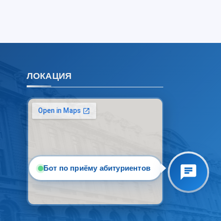
4. Собеседование (магистр) (5)
5. Стоимость обучения (2)
6. Онлайн-заявки (15)
7. Колл-центр (4)
8. Квота (бакалавриат) (1)
ЛОКАЦИЯ
9. Квота (магистратура) (1)
✉️ Написать администратору
Бот по приёму абитуриентов