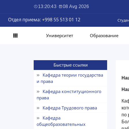
13:20:44
·
08 Avg 2026
Отдел приема: +998 55 513 01 12
Студе
Университет
Образование
Быстрые ссылки
Кафедра теории государства
На
и права
На
Кафедра конституционного
права
Каф
Кафедра Трудового права
кот
по 
Кафедра
Бол
общеобразовательных
раб