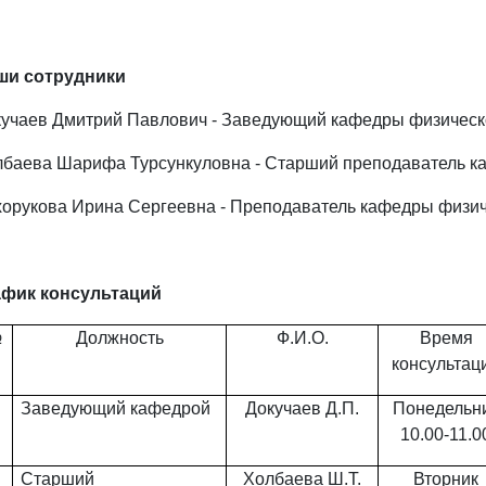
ши сотрудники
учаев Дмитрий Павлович - Заведующий кафедры физическо
баева Шарифа Турсункуловна - Старший преподаватель ка
орукова Ирина Сергеевна - Преподаватель кафедры физич
афик консультаций
№
Должность
Ф.И.О.
Время
консультац
Заведующий кафедрой
Докучаев Д.П.
Понедельн
10.00-11.0
Старший
Холбаева Ш.Т.
Вторник