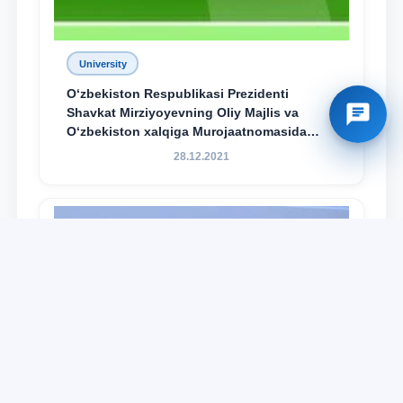
University
O‘zbekiston Respublikasi Prezidenti
Shavkat Mirziyoyevning Oliy Majlis va
O‘zbekiston xalqiga Murojaatnomasida
belgilangan vazifalar mazmun-mohiyatini
28.12.2021
keng jamoatchilikka yetkazish bo‘yicha
media-reja ijrosi yuzasidan qilingan ishlar
dayjesti