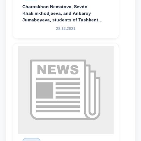
Charoskhon Nematova, Sevdo
Khakimkhodjaeva, and Anbaroy
Jumaboyeva, students of Tashkent
State University of Law, along with
28.12.2021
Abduvali Makhamadaliev, a first-year
student at the M.S. Vasiqova Academic
Lyceum under TSUL, have been
awarded the Khadicha Sulaymonova
Special Scholarship.