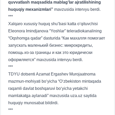
quvvatlash maqsadida mablag‘lar ajratilishining
huquqiy mexanizmlari”
mavzusida intervyu berdi.
***
Xalqaro xususiy huquq shu’basi katta o‘qituvchisi
Eleonora Imindjanova “Yoshlar” teleradiokanalining
“Oqshomga qadar” dasturida “Как махалля помогает
запускать маленький бизнес: микрокредиты,
помощь из-за границы и как это юридически
оформляется” mavzusida intervyu berdi.
***
TDYU dotsenti Azamat Ergashev Murojaatnoma
mazmun-mohiyati bo‘yicha “O‘zbekiston mintaqada
raqamli davlat boshqaruvi bo‘yicha yetakchi
mamlakatga aylanadi” mavzusida uza.uz saytida
huquqiy munosabat bildirdi.
***
Name and surname