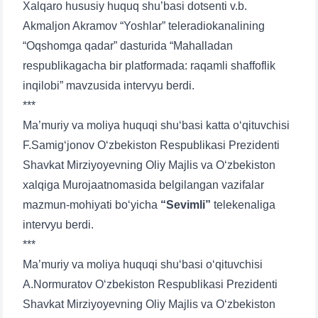
Xalqaro hususiy huquq shu’basi dotsenti v.b.
Akmaljon Akramov “Yoshlar” teleradiokanalining
Phone number
“Oqshomga qadar” dasturida “Mahalladan
respublikagacha bir platformada: raqamli shaffoflik
Email
inqilobi” mavzusida intervyu berdi.
***
send
Ma’muriy va moliya huquqi shu‘basi katta o‘qituvchisi
F.Samig‘jonov O‘zbekiston Respublikasi Prezidenti
Shavkat Mirziyoyevning Oliy Majlis va O‘zbekiston
xalqiga Murojaatnomasida belgilangan vazifalar
mazmun-mohiyati bo‘yicha
“Sevimli”
telekenaliga
intervyu berdi.
***
Ma’muriy va moliya huquqi shu‘basi o‘qituvchisi
A.Normuratov O‘zbekiston Respublikasi Prezidenti
Shavkat Mirziyoyevning Oliy Majlis va O‘zbekiston