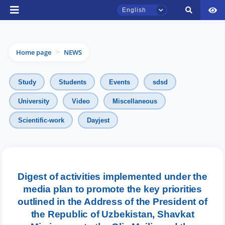
English
Home page
NEWS
>
Study
Students
Events
sdsd
University
Video
Miscellaneous
Scientific-work
Dayjest
TSUL Admissions Chat
Online
Hello! Welcome to the TSUL
Digest of activities implemented under the
admissions chat.
media plan to promote the key priorities
outlined in the Address of the President of
Leave your admissions-related
the Republic of Uzbekistan, Shavkat
inquiries here.