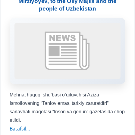
Mirziyoyev, to the Oliy Majlis and the
people of Uzbekistan
Choose a topic — specific questions
will appear:
1. Documents (bachelor) (5)
2. Documents (masters) (4)
3. Interview (bachelor) (8)
4. Interview (masters) (5)
5. Tuition fee (2)
6. Online application (16)
7. Call-center (4)
8. Bachelor quota (1)
9. Master quota (1)
✉️ Write to administrator
Mehnat huquqi shu’basi o‘qituvchisi Aziza
Ismoilovaning “Tanlov emas, tarixiy zaruratdir!”
sarlavhali maqolasi “Inson va qonun” gazetasida chop
etildi.
Batafsil…