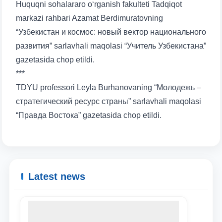
Huquqni sohalararo o‘rganish fakulteti Tadqiqot
markazi rahbari Azamat Berdimuratovning
“Узбекистан и космос: новый вектор национального
развития” sarlavhali maqolasi “Учитель Узбекистана”
gazetasida chop etildi.
***
TDYU professori Leyla Burhanovaning “Молодежь –
стратегический ресурс страны” sarlavhali maqolasi
“Правда Востока” gazetasida chop etildi.
Latest news