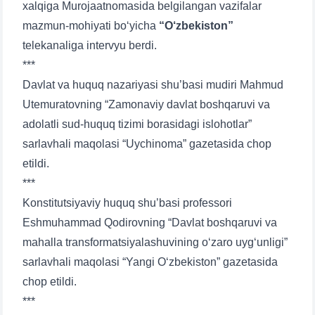
xalqiga Murojaatnomasida belgilangan vazifalar
mazmun-mohiyati bo‘yicha
“O‘zbekiston”
telekanaliga intervyu berdi.
***
Davlat va huquq nazariyasi shu’basi mudiri Mahmud
Utemuratovning “Zamonaviy davlat boshqaruvi va
adolatli sud-huquq tizimi borasidagi islohotlar”
sarlavhali maqolasi “Uychinoma” gazetasida chop
etildi.
***
Konstitutsiyaviy huquq shu’basi professori
Eshmuhammad Qodirovning “Davlat boshqaruvi va
mahalla transformatsiyalashuvining o‘zaro uyg‘unligi”
sarlavhali maqolasi “Yangi O‘zbekiston” gazetasida
chop etildi.
***