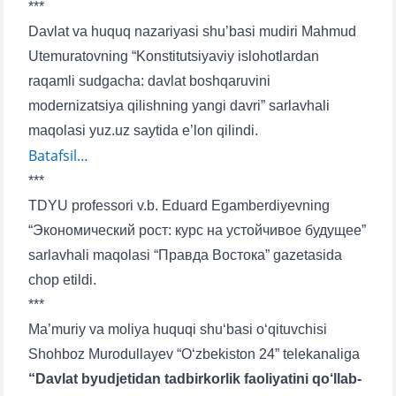
***
Davlat va huquq nazariyasi shu’basi mudiri Mahmud
Utemuratovning “Konstitutsiyaviy islohotlardan
raqamli sudgacha: davlat boshqaruvini
modernizatsiya qilishning yangi davri” sarlavhali
maqolasi yuz.uz saytida e’lon qilindi.
Batafsil…
***
TDYU professori v.b. Eduard Egamberdiyevning
“Экономический рост: курс на устойчивое будущее”
sarlavhali maqolasi “Правда Востока” gazetasida
chop etildi.
***
Ma’muriy va moliya huquqi shu‘basi o‘qituvchisi
Shohboz Murodullayev “O‘zbekiston 24” telekanaliga
“Davlat byudjetidan tadbirkorlik faoliyatini qo‘llab-