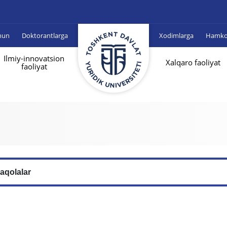
hun
Doktorantlarga
Xodimlarga
Hamkor
Ilmiy-innovatsion
Xalqaro faoliyat
faoliyat
aqolalar