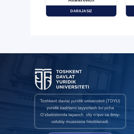
minovich
Alisherovich
HD
DARAJASIZ
Toshkent davlat yuridik universiteti (TDYU)
yuridik kadrlarni tayyorlash bo‘yicha
O‘zbekistonda tayanch oliy o‘quv va ilmiy-
uslubiy muassasa hisoblanadi.