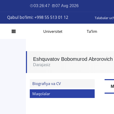
03:26:48
·
07 Avg 2026
Qabul bo‘limi: +998 55 513 01 12
Talabalar uc
Universitet
Ta'lim
Eshquvatov Bobomurod Abrorovich
Darajasiz
Biografiya va CV
M
Maqolalar