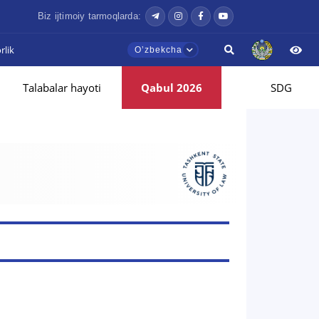
Biz ijtimoiy tarmoqlarda:
lik
Oʼzbekcha
Talabalar hayoti
Qabul 2026
SDG