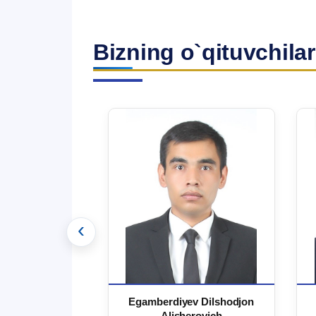
Bizning o`qituvchilar
‹
 Ma`rufjon
Egamberdiyev Dilshodjon