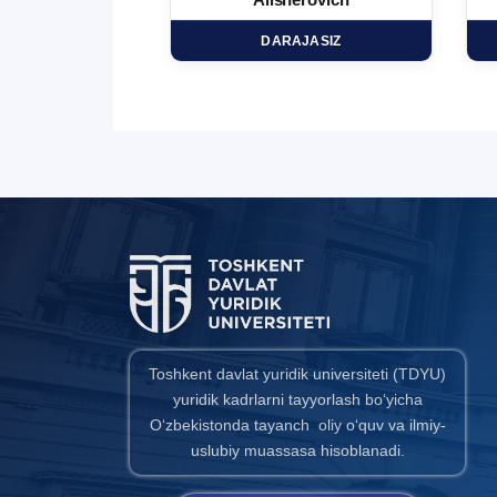
minovich
Alisherovich
HD
DARAJASIZ
Toshkent davlat yuridik universiteti (TDYU)
yuridik kadrlarni tayyorlash bo‘yicha
O‘zbekistonda tayanch oliy o‘quv va ilmiy-
uslubiy muassasa hisoblanadi.