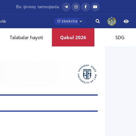
Biz ijtimoiy tarmoqlarda:
lik
Oʼzbekcha
Talabalar hayoti
Qabul 2026
SDG