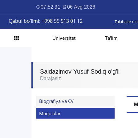
07:52:32
·
06 Avg 2026
Qabul bo‘limi: +998 55 513 01 12
Talabalar uc
Universitet
Ta'lim
Saidazimov Yusuf Sodiq o'g'li
Darajasiz
Biografiya va CV
M
Maqolalar