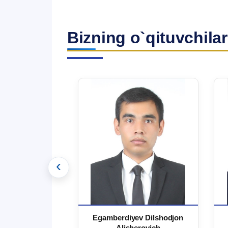
Bizning o`qituvchilar
‹
 Ma`rufjon
Egamberdiyev Dilshodjon