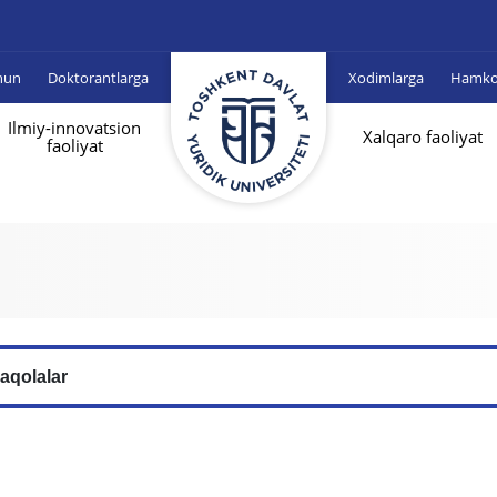
hun
Doktorantlarga
Xodimlarga
Hamkor
Ilmiy-innovatsion
Xalqaro faoliyat
faoliyat
aqolalar