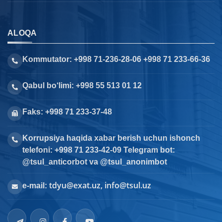
ALOQA
Kommutator: +998 71-236-28-06 +998 71 233-66-36
Qabul bo‘limi: +998 55 513 01 12
Faks: +998 71 233-37-48
Korrupsiya haqida xabar berish uchun ishonch
telefoni: +998 71 233-42-09 Telegram bot:
@tsul_anticorbot va @tsul_anonimbot
tdyu@exat.uz, info@tsul.uz
e-mail: