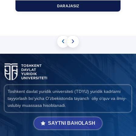
DARAJASIZ
‹
›
Toshkent davlat yuridik universiteti (TDYU) yuridik kadrlarni
tayyorlash bo‘yicha O‘zbekistonda tayanch oliy o‘quv va ilmiy-
uslubiy muassasa hisoblanadi.
SAYTNI BAHOLASH