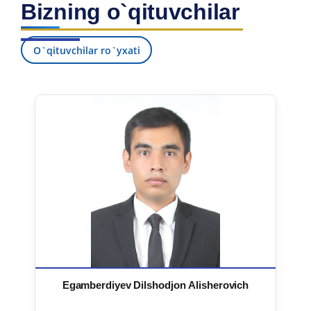
Bizning o`qituvchilar
7. Call-center (4)
8. Bakalavriat kvotasi (3)
9. Magistratura kvotasi (4)
✉️ Adminga yozish
O`qituvchilar ro`yxati
Egamberdiyev Dilshodjon Alisherovich