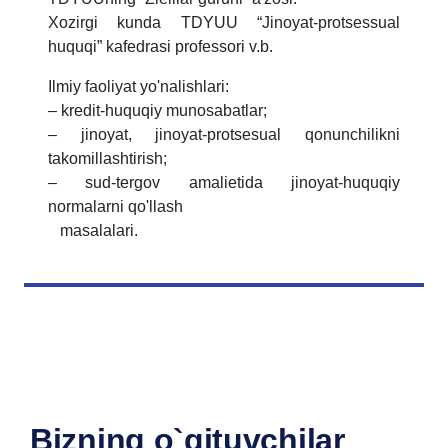
Xozirgi kunda TDYUU “Jinoyat-protsessual
huquqi” kafedrasi professori v.b.
Ilmiy faoliyat yo'nalishlari:
– kredit-huquqiy munosabatlar;
– jinoyat, jinoyat-protsesual qonunchilikni
takomillashtirish;
– sud-tergov amalietida jinoyat-huquqiy
normalarni qo'llash
masalalari.
Bizning o`qituvchilar