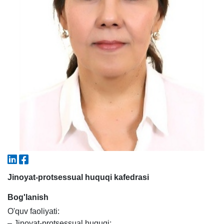
5. To'lov-kontrakt (2)
6. Elektron ariza (16)
7. Call-center (4)
8. Bakalavriat kvotasi (3)
9. Magistratura kvotasi (4)
✉️ Adminga yozish
Jinoyat-protsessual huquqi kafedrasi
Bog'lanish
O'quv faoliyati:
– Jinoyat-protsessual huquqi;