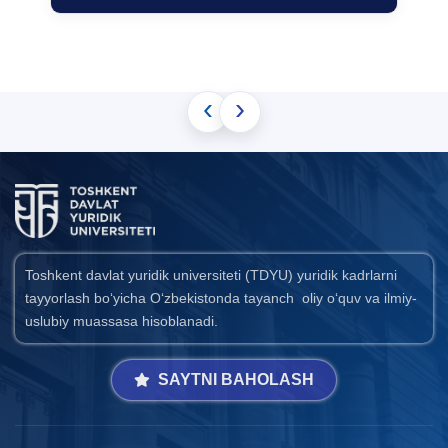
‹
›
Toshkent davlat yuridik universiteti (TDYU) yuridik kadrlarni
tayyorlash bo‘yicha O‘zbekistonda tayanch oliy o‘quv va ilmiy-
uslubiy muassasa hisoblanadi.
SAYTNI BAHOLASH