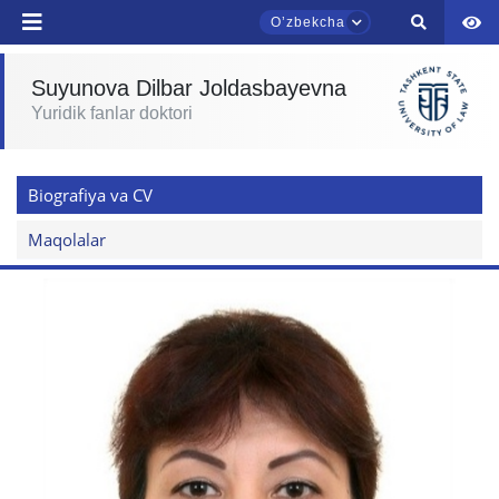
Oʼzbekcha
yuborish
Suyunova Dilbar Joldasbayevna
Yuridik fanlar doktori
TDYU qabul murojaatlari chati
Onlayn
Biografiya va CV
Assalomu alaykum! TDYU qabul murojaatlari
chatiga xush kelibsiz.
Maqolalar
Qabul bo'yicha murojaatlaringizni ushbu
chatda qoldiring.
Mavzuni tanlang — keyin shu mavzudagi aniq
savollar chiqadi:
1. Hujjatlar (bakalavr) (5)
2. Hujjatlar (magistr) (4)
3. Suhbat (bakalavr) (8)
4. Suhbat (magistr) (5)