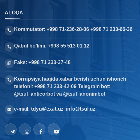
ALOQA
Kommutator: +998 71-236-28-06 +998 71 233-66-36
Qabul bo‘limi: +998 55 513 01 12
Faks: +998 71 233-37-48
Korrupsiya haqida xabar berish uchun ishonch
telefoni: +998 71 233-42-09 Telegram bot:
@tsul_anticorbot va @tsul_anonimbot
tdyu@exat.uz, info@tsul.uz
e-mail: