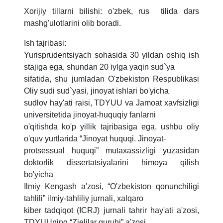
Xorijiy tillarni bilishi: o'zbek, rus tilida dars
mashg'ulotlarini olib boradi.
Ish tajribasi:
Yurisprudentsiyach sohasida 30 yildan oshiq ish
stajiga ega, shundan 20 iylga yaqin sud`ya
sifatida, shu jumladan O'zbekiston Respublikasi
Oliy sudi sud`yasi, jinoyat ishlari bo'yicha
sudlov hay'ati raisi, TDYUU va Jamoat xavfsizligi
universitetida jinoyat-huquqiy fanlarni
o'qitishda ko'p yillik tajribasiga ega, ushbu oliy
o'quv yurtlarida “Jinoyat huquqi. Jinoyat-
protsessual huquqi” mutaxassizligi yuzasidan
doktorlik dissertatsiyalarini himoya qilish
bo'yicha
Ilmiy Kengash a'zosi, “O'zbekiston qonunchiligi
tahlili” ilmiy-tahliliy jurnali, xalqaro
kiber tadqiqot (ICRJ) jurnali tahrir hay'ati a'zosi,
TDYUUning “Zielilar guruhi” a'zosi.