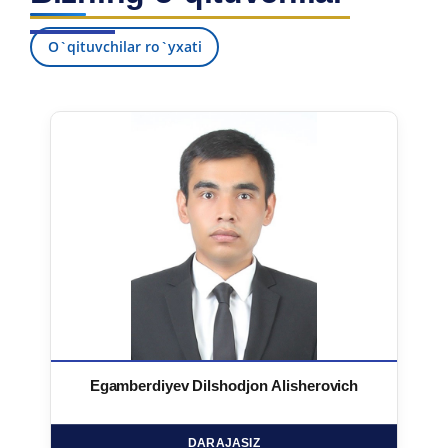
O`qituvchilar ro`yxati
Egamberdiyev Dilshodjon Alisherovich
DARAJASIZ