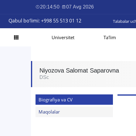
20:14:51
·
07 Avg 2026
Qabul bo‘limi: +998 55 513 01 12
Talabalar uc
Universitet
Ta'lim
Niyozova Salomat Saparovna
DSc
Biografiya va CV
Maqolalar