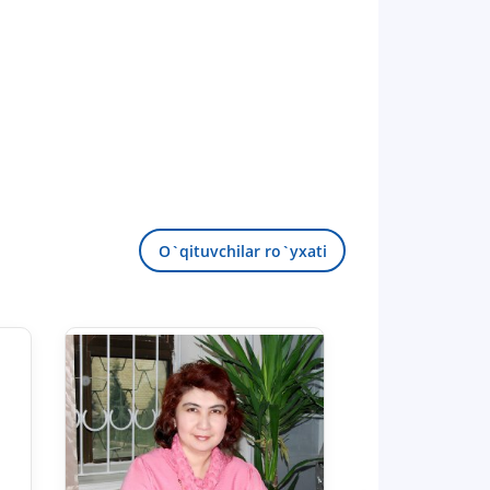
O`qituvchilar ro`yxati