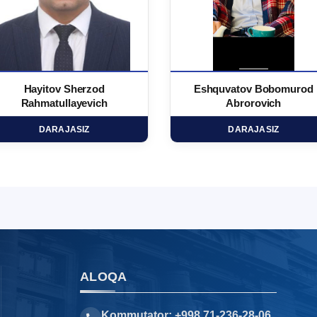
Hayitov Sherzod
Eshquvatov Bobomurod
Rahmatullayevich
Abrorovich
DARAJASIZ
DARAJASIZ
ALOQA
Kommutator: +998 71-236-28-06