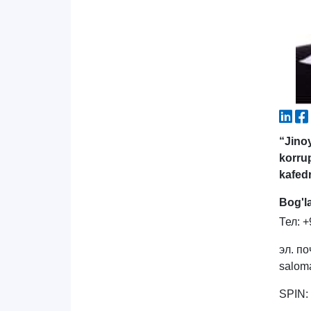
“Jino
korru
kafed
Bog'l
Тел: 
эл. по
salom
SPIN: