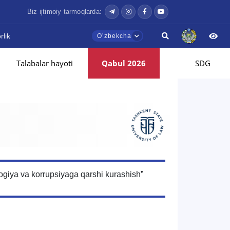
Biz ijtimoiy tarmoqlarda:
lik
Oʼzbekcha
Talabalar hayoti
Qabul 2026
SDG
logiya va korrupsiyaga qarshi kurashish”