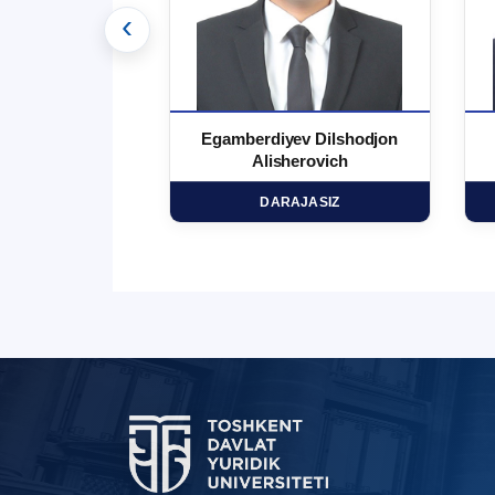
‹
 Ma`rufjon
Egamberdiyev Dilshodjon
minovich
Alisherovich
HD
DARAJASIZ