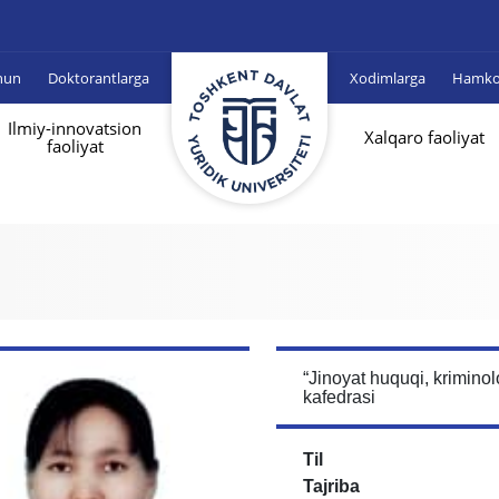
hun
Doktorantlarga
Xodimlarga
Hamkor
Ilmiy-innovatsion
Xalqaro faoliyat
faoliyat
“Jinoyat huquqi, krimino
kafedrasi
Til
Tajriba