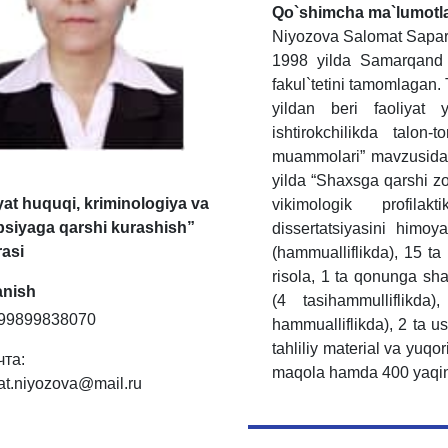
Qo`shimcha ma`lumotl
Niyozova Salomat Saparovn
1998 yilda Samarqand d
fakul`tetini tamomlagan. 
yildan beri faoliyat 
ishtirokchilikda talon-
muammolari” mavzusida 
yilda “Shaxsga qarshi zo'
yat huquqi, kriminologiya va
vikimologik profila
psiyaga qarshi kurashish”
dissertatsiyasini himoy
rasi
(hammualliflikda), 15 ta
risola, 1 ta qonunga sha
anish
(4 tasihammulliflikda
+99899838070
hammualliflikda), 2 ta us
tahliliy material va yuqor
чта:
maqola hamda 400 yaqin
at.niyozova@mail.ru