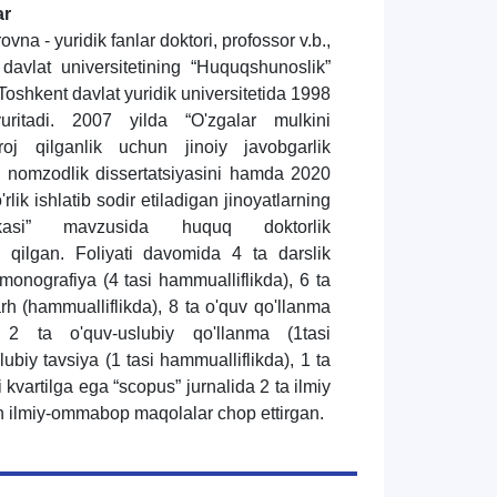
ar
a - yuridik fanlar doktori, profossor v.b.,
avlat universitetining “Huquqshunoslik”
Toshkent davlat yuridik universitetida 1998
yuritadi. 2007 yilda “O'zgalar mulkini
toroj qilganlik uchun jinoiy javobgarlik
nomzodlik dissertatsiyasini hamda 2020
rlik ishlatib sodir etiladigan jinoyatlarning
ktikasi” mavzusida huquq doktorlik
a qilgan. Foliyati davomida 4 ta darslik
 monografiya (4 tasi hammualliflikda), 6 ta
rh (hammualliflikda), 8 ta o'quv qo'llanma
), 2 ta o'quv-uslubiy qo'llanma (1tasi
lubiy tavsiya (1 tasi hammualliflikda), 1 ta
i kvartilga ega “scopus” jurnalida 2 ta ilmiy
 ilmiy-ommabop maqolalar chop ettirgan.