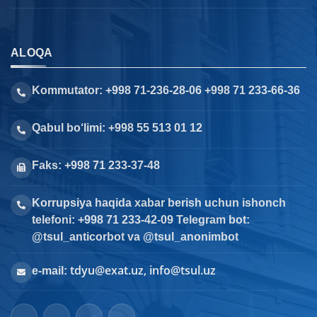
ALOQA
Kommutator: +998 71-236-28-06 +998 71 233-66-36
Qabul bo‘limi: +998 55 513 01 12
Faks: +998 71 233-37-48
Korrupsiya haqida xabar berish uchun ishonch
telefoni: +998 71 233-42-09 Telegram bot:
@tsul_anticorbot va @tsul_anonimbot
tdyu@exat.uz, info@tsul.uz
e-mail: