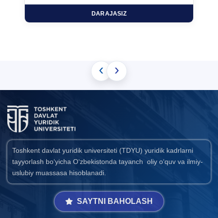
DARAJASIZ
‹
›
Toshkent davlat yuridik universiteti (TDYU) yuridik kadrlarni
tayyorlash bo‘yicha O‘zbekistonda tayanch oliy o‘quv va ilmiy-
uslubiy muassasa hisoblanadi.
SAYTNI BAHOLASH