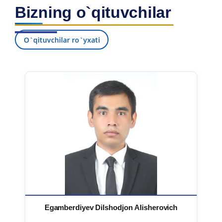
Bizning o`qituvchilar
O`qituvchilar ro`yxati
Egamberdiyev Dilshodjon Alisherovich