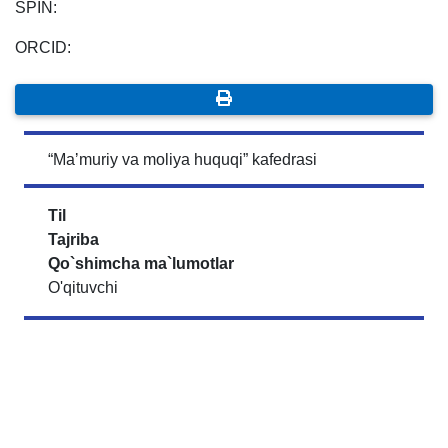
SPIN:
ORCID:
“Maʼmuriy va moliya huquqi” kafedrasi
Til
Tajriba
Qo`shimcha ma`lumotlar
O'qituvchi