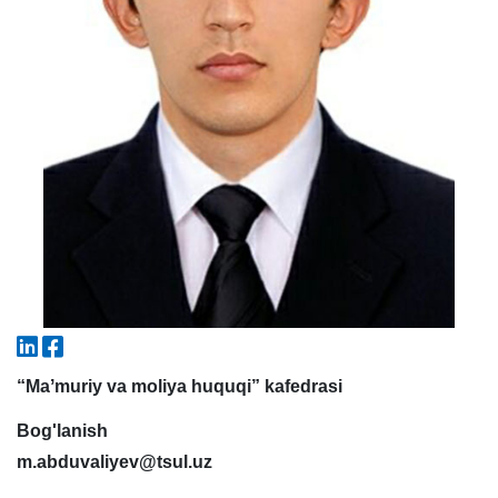
7. Call-center (4)
8. Bakalavriat kvotasi (3)
9. Magistratura kvotasi (4)
✉️ Adminga yozish
“Maʼmuriy va moliya huquqi” kafedrasi
Bog'lanish
m.abduvaliyev@tsul.uz