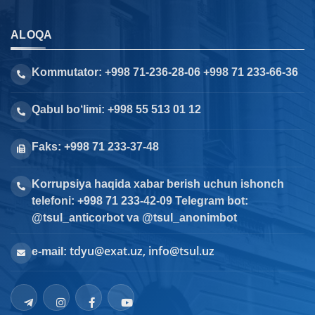
ALOQA
Kommutator: +998 71-236-28-06 +998 71 233-66-36
Qabul bo‘limi: +998 55 513 01 12
Faks: +998 71 233-37-48
Korrupsiya haqida xabar berish uchun ishonch
telefoni: +998 71 233-42-09 Telegram bot:
@tsul_anticorbot va @tsul_anonimbot
tdyu@exat.uz, info@tsul.uz
e-mail: