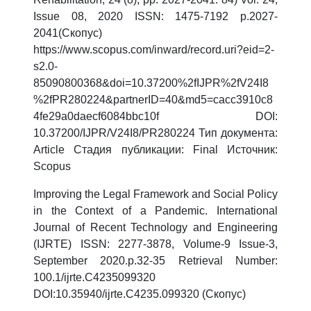
Issue 08, 2020 ISSN: 1475-7192 р.2027-
2041(Скопус)
https://www.scopus.com/inward/record.uri?eid=2-
s2.0-
85090800368&doi=10.37200%2fIJPR%2fV24I8
%2fPR280224&partnerID=40&md5=cacc3910c8
4fe29a0daecf6084bbc10f DOI:
10.37200/IJPR/V24I8/PR280224 Тип документа:
Article Стадия публикации: Final Источник:
Scopus
Improving the Legal Framework and Social Policy
in the Context of a Pandemic. International
Journal of Recent Technology and Engineering
(IJRTE) ISSN: 2277-3878, Volume-9 Issue-3,
September 2020.р.32-35 Retrieval Number:
100.1/ijrte.C4235099320
DOI:10.35940/ijrte.C4235.099320 (Скопус)