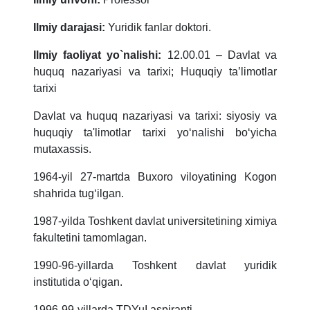
Ilmiy darajasi:
Yuridik fanlar doktori.
Ilmiy faoliyat yo`nalishi:
12.00.01 – Davlat va
huquq nazariyasi va tarixi; Huquqiy ta’limotlar
tarixi
Davlat va huquq nazariyasi va tarixi: siyosiy va
huquqiy ta'limotlar tarixi yo‘nalishi bo‘yicha
mutaxassis.
1964-yil 27-martda Buxoro viloyatining Kogon
shahrida tug‘ilgan.
1987-yilda Toshkent davlat universitetining ximiya
fakultetini tamomlagan.
1990-96-yillarda Toshkent davlat yuridik
institutida o‘qigan.
1996-99-yillarda TDYuI aspiranti