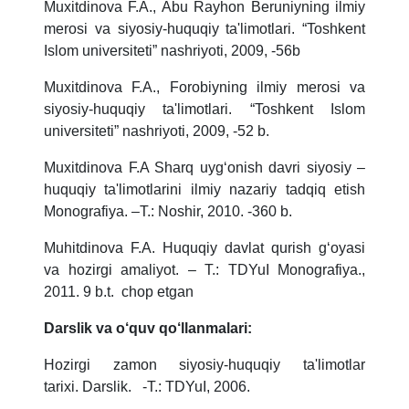
Muxitdinova F.A., Abu Rayhon Beruniyning ilmiy
merosi va siyosiy-huquqiy ta'limotlari. “Toshkent
Islom universiteti” nashriyoti, 2009, -56b
Muxitdinova F.A., Forobiyning ilmiy merosi va
siyosiy-huquqiy ta'limotlari. “Toshkent Islom
universiteti” nashriyoti, 2009, -52 b.
Muxitdinova F.A Sharq uyg‘onish davri siyosiy –
huquqiy ta'limotlarini ilmiy nazariy tadqiq etish
Monografiya. –T.: Noshir, 2010. -360 b.
Muhitdinova F.A. Huquqiy davlat qurish g‘oyasi
va hozirgi amaliyot. – T.: TDYuI Monografiya.,
2011. 9 b.t. chop etgan
Darslik va o‘quv qo‘llanmalari:
Hozirgi zamon siyosiy-huquqiy ta'limotlar
tarixi. Darslik. -T.: TDYuI, 2006.