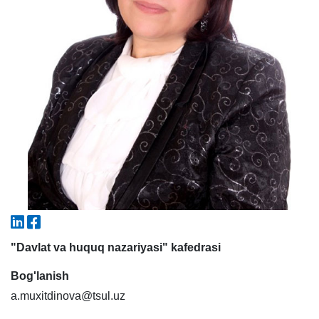
1. Hujjatlar (bakalavr) (5)
2. Hujjatlar (magistr) (4)
3. Suhbat (bakalavr) (8)
4. Suhbat (magistr) (5)
5. To'lov-kontrakt (2)
6. Elektron ariza (16)
7. Call-center (4)
8. Bakalavriat kvotasi (3)
9. Magistratura kvotasi (4)
✉️ Adminga yozish
Ism va familiyangiz
Telefon raqamingiz
Pochta
"Davlat va huquq nazariyasi" kafedrasi
yuborish
Bog'lanish
a.muxitdinova@tsul.uz