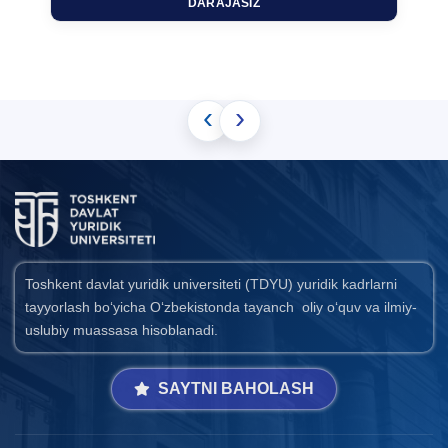
DARAJASIZ
‹
›
Toshkent davlat yuridik universiteti (TDYU) yuridik kadrlarni
tayyorlash bo‘yicha O‘zbekistonda tayanch oliy o‘quv va ilmiy-
uslubiy muassasa hisoblanadi.
SAYTNI BAHOLASH