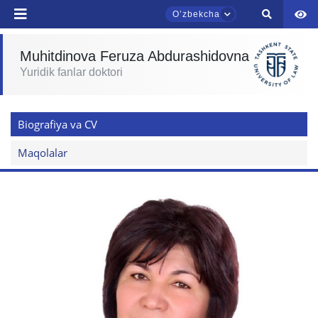
Oʼzbekcha
Muhitdinova Feruza Abdurashidovna
Yuridik fanlar doktori
Biografiya va CV
TDYU qabul murojaatlari chati
Onlayn
Maqolalar
Assalomu alaykum! TDYU qabul murojaatlari
chatiga xush kelibsiz.
Qabul bo'yicha murojaatlaringizni ushbu
chatda qoldiring.
Mavzuni tanlang — keyin shu mavzudagi aniq
savollar chiqadi: