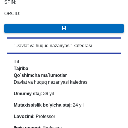
SPIN:
ORCID:
"Davlat va huquq nazariyasi" kafedrasi
Til
Tajriba
Qo`shimcha ma`lumotlar
Davlat va huquq nazariyasi kafedrasi
Umumiy staj:
39 yil
Mutaxissislik bo‘yicha staj:
24 yil
Lavozimi:
Professor
Ilmiy unvoni:
Professor