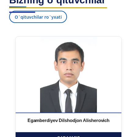
Bizning o`qituvchilar
O`qituvchilar ro`yxati
Egamberdiyev Dilshodjon Alisherovich