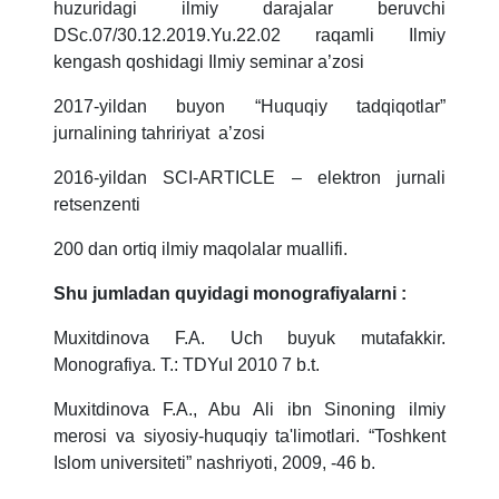
huzuridagi ilmiy darajalar beruvchi
DSc.07/30.12.2019.Yu.22.02 raqamli Ilmiy
kengash qoshidagi Ilmiy seminar a’zosi
2017-yildan buyon “Huquqiy tadqiqotlar”
jurnalining tahririyat a’zosi
2016-yildan SCI-ARTICLE – elektron jurnali
retsenzenti
200 dan ortiq ilmiy maqolalar muallifi.
Shu jumladan quyidagi monografiyalarni :
Muxitdinova F.A. Uch buyuk mutafakkir.
Monografiya. T.: TDYuI 2010 7 b.t.
Muxitdinova F.A., Abu Ali ibn Sinoning ilmiy
merosi va siyosiy-huquqiy ta'limotlari. “Toshkent
Islom universiteti” nashriyoti, 2009, -46 b.