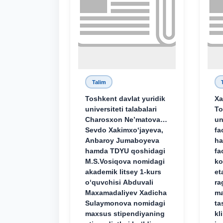
Talim
Toshkent davlat yuridik
Xa
universiteti talabalari
To
Charosxon Ne’matova,
un
Sevdo Xakimxo‘jayeva,
fa
Anbaroy Jumaboyeva
ha
hamda TDYU qoshidagi
fa
M.S.Vosiqova nomidagi
ko
akademik litsey 1-kurs
et
o‘quvchisi Abduvali
ra
Maxamadaliyev Xadicha
ma
Sulaymonova nomidagi
ta
maxsus stipendiyaning
kl