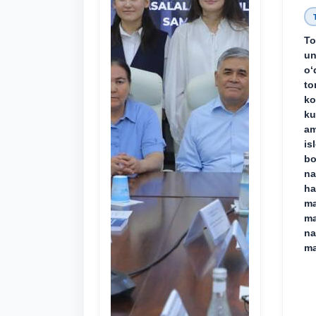
To
un
o‘
to
ko
ku
am
is
bo
na
ha
ma
ma
na
ma