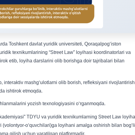
rda Toshkent davlat yuridik universiteti, Qoraqalpogʻiston
uridik texnikumlarining “Street Law” loyihasi koordinatorlari va
irok etib, loyiha darslarini olib borishga doir tajribalari bilan
 interaktiv mashgʻulotlarni olib borish, refleksiyani rivojlantirish
rda ishtirok etmoqda.
ishlanmalarini yozish texnologiyasini oʻrganmoqda.
kademiyasi” TDYU va yuridik texnikumlarning Street Law loyiha
ri (volontyor-o‘quvchilari)ga loyihani amalga oshirish bilan bog‘l
kama qilish uchun yaratilgan platformadir.