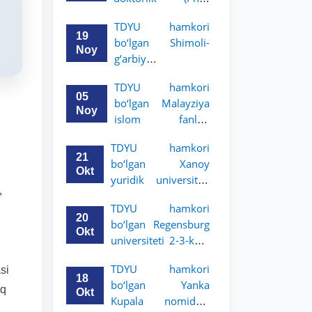
dissertatsiyasi
TDYU hamkori
himoyasi bo‘lib
19
bo‘lgan Shimoli-
o‘tadi
Noy
g‘arbiy
siyosatshunoslik va
TDYU hamkori
huquq universiteti
05
bo‘lgan Malayziya
2-3-kurs talabalari
Noy
islom fanlari
uchun akademik
universiteti 2-3-
mobillik dasturini
TDYU hamkori
kurs talabalari
e’lon qildi
21
bo‘lgan Xanoy
uchun akademik
Okt
yuridik universiteti
mobillik dasturini
,
2-3-bosqich
e’lon qiladi
TDYU hamkori
talabalari uchun
20
bo‘lgan Regensburg
akademik mobillik
Okt
universiteti 2-3-kurs
dasturini e’lon qildi
talabalari uchun
TDYU hamkori
si
akademik mobillik
18
bo‘lgan Yanka
dasturini e’lon qildi
iq
Okt
Kupala nomidagi