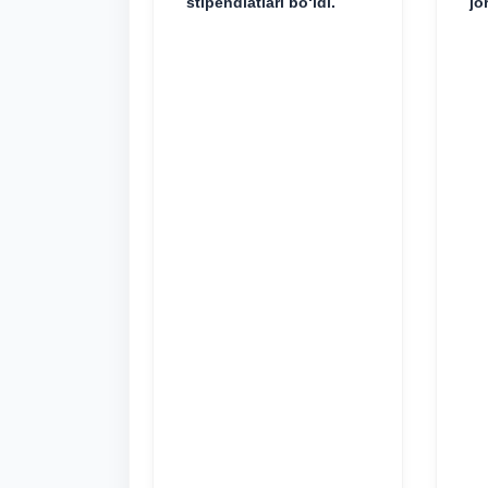
stipendiatlari bo‘ldi.
jo