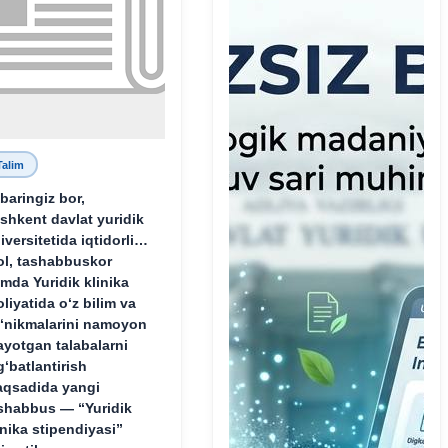
Talim
baringiz bor,
shkent davlat yuridik
iversitetida iqtidorli,
ol, tashabbuskor
mda Yuridik klinika
oliyatida o‘z bilim va
‘nikmalarini namoyon
ayotgan talabalarni
g‘batlantirish
qsadida yangi
shabbus — “Yuridik
inika stipendiyasi”