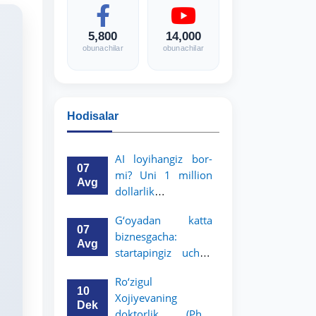
5,800
14,000
obunachilar
obunachilar
Hodisalar
AI loyihangiz bor-
07
mi? Uni 1 million
Avg
dollarlik
imkoniyatga
G‘oyadan katta
aylantiring!
07
biznesgacha:
Avg
startapingiz uchun
5 million dollarlik
Ro‘zigul
imkoniyat!
10
Xojiyevaning
Dek
doktorlik (PhD)