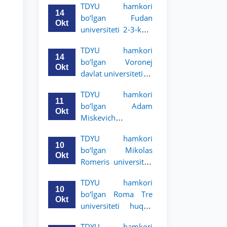
TDYU hamkori
talabalari uchun
14
bo‘lgan Fudan
akademik mobillik
Okt
universiteti 2-3-kurs
dasturini e’lon qildi
talabalari uchun
TDYU hamkori
akademik mobillik
14
bo‘lgan Voronej
dasturini e’lon qildi
Okt
davlat universiteti 2-
3-bosqich talabalari
TDYU hamkori
uchun akademik
11
bo‘lgan Adam
mobillik dasturini
Okt
Miskevich
e’lon qildi
universiteti 2-3-
TDYU hamkori
bosqich talabalari
10
bo‘lgan Mikolas
uchun akademik
Okt
Romeris universiteti
mobillik dasturini
2-3-kurs talabalari
e’lon qildi
TDYU hamkori
uchun akademik
10
bo‘lgan Roma Tre
mobillik dasturini
Okt
universiteti huquq
e’lon qildi
maktabi 2-3-kurs
TDYU hamkori