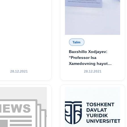
Talim
Baxshillo Xodjayev:
“Professor Isa
Xamedovning hayot
yo‘li — ilm-fanga,
28.12.2021
28.12.2021
vatanga va yosh avlod
tarbiyasiga sodiqlikning
oliy namunasidir”.