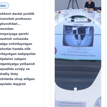
Talim
shkent davlat yuridik
iversiteti professor-
qituvchilari
monidan
rrupsiyaga qarshi
rashish sohasida
alga oshirilayotgan
lohotlar hamda olib
rilayotgan tadqiqotlar
tijalarini xalqaro
mjamiyatga yetkazish
qsadida xorijiy va
halliy ilmiy
shrlarda chop etilgan
qolalar dayjesti