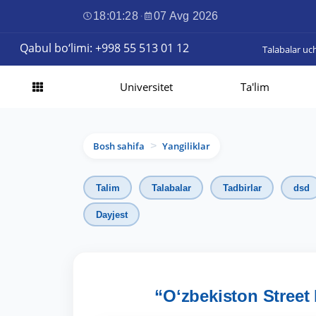
18:01:29
·
07 Avg 2026
Qabul bo‘limi: +998 55 513 01 12
Talabalar uc
Universitet
Ta'lim
Bosh sahifa
Yangiliklar
>
Talim
Talabalar
Tadbirlar
dsd
Dayjest
“Oʻzbekiston Stree