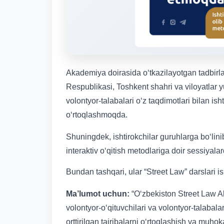
Akademiya doirasida oʻtkazilayotgan tadbirla
Respublikasi, Toshkent shahri va viloyatlar y
volontyor-talabalari oʻz taqdimotlari bilan isht
oʻrtoqlashmoqda.
Shuningdek, ishtirokchilar guruhlarga boʻlinib,
interaktiv oʻqitish metodlariga doir sessiyala
Bundan tashqari, ular “Street Law” darslari 
Ma’lumot uchun:
“O‘zbekiston Street Law A
volontyor-o‘qituvchilari va volontyor-talabala
orttirilgan tajribalarni o‘rtoqlashish va muho