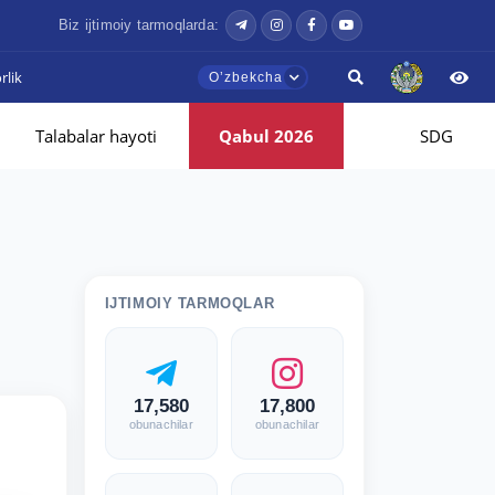
Biz ijtimoiy tarmoqlarda:
lik
Oʼzbekcha
Talabalar hayoti
Qabul 2026
SDG
IJTIMOIY TARMOQLAR
17,580
17,800
obunachilar
obunachilar