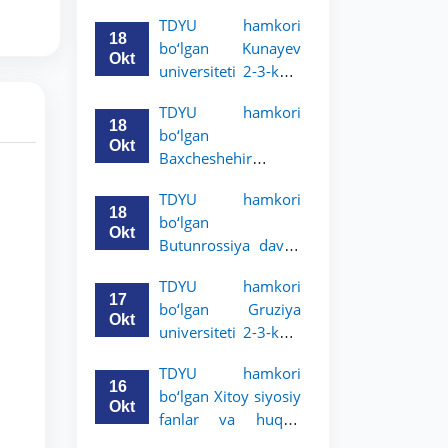
Grodno davlat
TDYU hamkori
universiteti 2-3-
18
bo‘lgan Kunayev
bosqich talabalari
Okt
universiteti 2-3-kurs
uchun akademik
talabalari uchun
mobillik dasturini
TDYU hamkori
akademik mobillik
e’lon qildi
18
bo‘lgan
dasturini e’lon qiladi
Okt
Baxcheshehir
universiteti 2-3-
TDYU hamkori
bosqich talabalari
18
bo‘lgan
uchun akademik
Okt
Butunrossiya davlat
mobillik dasturini
adliya universiteti 2-
e’lon qildi
TDYU hamkori
3-kurs talabalari
17
bo‘lgan Gruziya
uchun akademik
Okt
universiteti 2-3-kurs
mobillik dasturini
talabalari uchun
e’lon qildi
TDYU hamkori
akademik mobillik
16
bo‘lgan Xitoy siyosiy
dasturini e’lon qildi
Okt
fanlar va huquq
universiteti 2-3-kurs