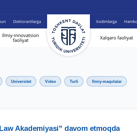
hun
Doktorantlarga
Xodimlarga
Hamkor
Ilmiy-innovatsion
Xalqaro faoliyat
faoliyat
Universitet
Video
Turli
Ilmiy-maqolalar
t Law Akademiyasi” davom etmoqda