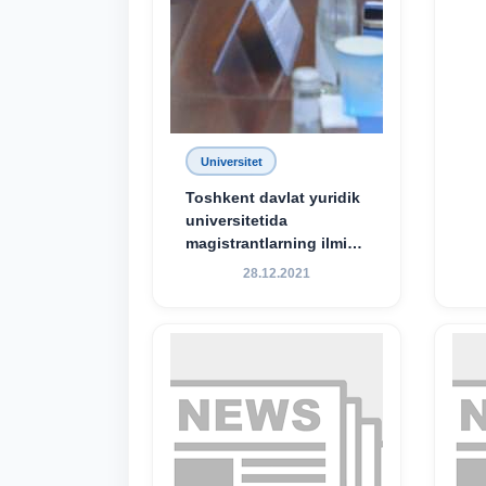
Universitet
Toshkent davlat yuridik
universitetida
magistrantlarning ilmiy-
amaliy konferensiyasi
28.12.2021
o‘tkazildi